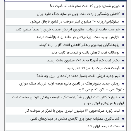
دریای شمال؛ جایی که نفت تمام شد، اما قدرت نه!
کاهش چشمگیر واردات نفت چین در سایه جنگ علیه ایران
اینفوگرافی/روزانه ۲۰ میلیون لیتر سوخت در کشور قاچاق می‌شود
خواست جامعه از دولت: سناریوی افزایش قیمت بنزین را رسماً منتفی کنید
افزایش تولید نفت اوپک‌پلاس در ادامه روند بازگشت عرضه
پژوهشگران بوشهری راهکار کاهش اتلاف گاز را ارائه کردند
نوسانات نفت کاهش یافت و قیمت‌ها ثابت ماند
ذخایر نفت خام آمریکا به ۳۰۴.۸ میلیون بشکه رسید
قیمت نفت برنت به مرز ۷۹ دلار رسید
تیم جدید فروش نفت، پاسخ دهد؛ درآمدهای ارزی چه شد؟
رویکرد جدید پتروفرهنگ در تامین مالی؛ عرضه اولیه قرارداد سلف موازی
پتروشیمی سبلان انجام می شود
حقوق کارکنان نفت ایران واقعاً بالاست؟/ مقایسه دریافتی کارکنان صنعت نفت
ایران با غول‌های انرژی جهان
ثبت رکورد صرفه‌جویی ۱۲ میلیون لیتری بنزین با تمرکز بر سوخت گاز
شتاب‌گیری عملیات جمع‌آوری گازهای مشعل در میدان‌های نفتی
نفت ۵ درصد ارزان شد