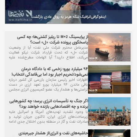
اینفوگرافی/ترافیک تنگه هرمز به روال عادی بازگشت
از پرایسینگ M+2 تا ریلیز کشتی‌ها؛ چه کسی
پاسخگوی پرونده شرکت «ل» است؟
مدیرعامل محترم شرکت ملی نفت؛ آیا از وضعیت
شرکت «ل» که تحت قرارداد شرکت نیکو فعالیت
می‌کند، اطلاع دارید؟ آیا اتهامات مطرح‌شده علیه
نماینده سابق نیکو در کشور چین صحت دارد؟ آیا
درست است که این شرکت از حمایت‌های ویژه
۹۴ میلیارد یورو؛ زخمی که با دادگاه درمان
برخوردار بوده است؟
نمی‌شود/تحریم اجبار بود اما بی‌قاعدگی انتخاب!
اظهارات اخیر رئیس سازمان بازرسی کل کشور درباره
باقی ماندن ۹۴ میلیارد یورو تعهد ارزی در دست
تراستی‌ها و هشدار یک عضو کمیسیون انرژی مجلس
درباره احتمال تبانی، بار دیگر پرونده‌ای بزرگ را به صدر
اخبار آورد؛ پرونده‌ای که اگرچه باید در مسیر قضایی و
اگر جنگ به تأسیسات انرژی برسد؛ چه کشورهایی
نظارتی بررسی شود، اما پرسش اصلی فراتر از تعیین
برنده و چه اقتصادهایی بازنده خواهند بود؟
مقصران است.
با وجود تشدید تهدیدهای آمریکا و اسرائیل علیه
زیرساخت‌های انرژی ایران، تاکنون جریان تولید و
صادرات نفت و گاز در منطقه بدون اختلال جدی ادامه
یافته است. با این حال، بازار جهانی انرژی عملاً وارد
مرحله‌ای از آماده‌باش شده....
حاشیه‌های نفت و انرژی/از هشدار جیره‌بندی