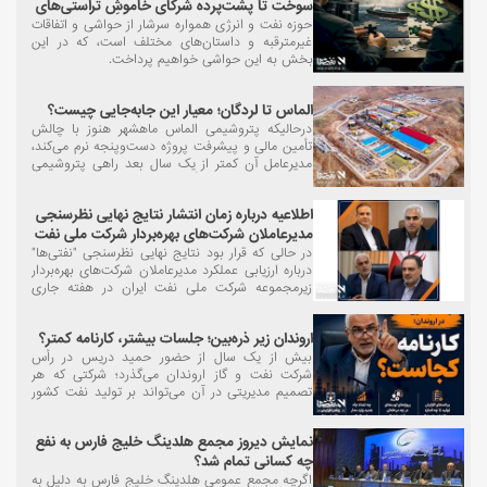
سوخت تا پشت‌پرده شرکای خاموشِ تراستی‌های
بدهکار!
حوزه نفت و انرژی همواره سرشار از حواشی و اتفاقات
غیرمترقبه و داستان‌های مختلف است، که در این
بخش به این حواشی خواهیم پرداخت.
الماس تا لردگان؛ معیار این جابه‌جایی چیست؟
درحالیکه پتروشیمی الماس ماهشهر هنوز با چالش
تأمین مالی و پیشرفت پروژه دست‌وپنجه نرم می‌کند،
مدیرعامل آن کمتر از یک سال بعد راهی پتروشیمی
لردگان می‌شود. ظاهراً در صنعت پتروشیمی، «اتمام
پروژه» دیگر شرط ارتقای مدیران نیست!
اطلاعیه درباره زمان انتشار نتایج نهایی نظرسنجی
مدیرعاملان شرکت‌های بهره‌بردار شرکت ملی نفت
ایران
در حالی که قرار بود نتایج نهایی نظرسنجی "نفتی‌ها"
درباره ارزیابی عملکرد مدیرعاملان شرکت‌های بهره‌بردار
زیرمجموعه شرکت ملی نفت ایران در هفته جاری
منتشر شود...
اروندان زیر ذره‌بین؛ جلسات بیشتر، کارنامه کمتر؟
بیش از یک سال از حضور حمید دریس در رأس
شرکت نفت و گاز اروندان می‌گذرد؛ شرکتی که هر
تصمیم مدیریتی در آن می‌تواند بر تولید نفت کشور
اثرگذار باشد. با این حال، پس از گذشت این مدت،
همچنان این پرسش مطرح است که دستاوردهای
نمایش دیروز مجمع هلدینگ خلیج فارس به نفع
قابل اندازه‌گیری مدیریت جدید چه بوده است؟
چه کسانی تمام شد؟
اگرچه مجمع عمومی هلدینگ خلیج فارس به دلیل به