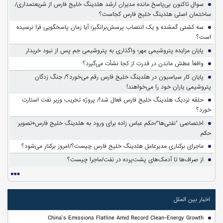
سوالِ تاکنون بی‌پاسخ مانده مدیران ارشد هلدینگ خلیج فارس از شریعتمداری/
ساختمان اصلی هلدینگ خلیج فارس کجاست؟
سه کشتی گمشده و یک انتصاب پرسش‌برانگیز؛ آیا زمان پاسخگویی فرا نرسیده
است؟
پایان مزایده پتروشیمی مهر؛ واگذاری به پتروشیمی جم پس از نبود خریدار
واقعاً عطش ماندن در قدرت از کجا نشأت می‌گیرد؟
پایان کار سیاسیون در هلدینگ خلیج فارس رقم می‌خورد؟/ جنگ زدگان
پتروشیمی یاران خود را می‌خواهند!
حلقه نزدیک هلدینگ خلیج فارس فعال شد!/ پروژه تخریب وزیر نفت استارت
خورد؟
اختصاصی "نفتی‌ها"/حکم عباس زاده برای ورود به هلدینگ خلیج فارس+تصویر
حکم
ماجرای برکناری مدیرعامل هلدینگ خلیج فارس چیست؟/امروز برکنار می‌شود؟
از صراف‌ها تا آدمک‌های پشت‌پرده در نفت/ماجرا چیست؟
اخبار بین الملل
China’s Emissions Flatline Amid Record Clean-Energy Growth