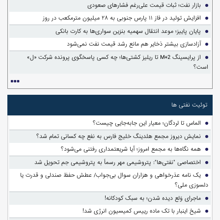
بازار نفت؛ ثبات قیمت علی‌رغم فشارهای صعودی
افزایش تولید در فاز ۱۱ پارس جنوبی به ۲۸ میلیون مترمکعب در روز
پایان پاییز؛ موعد انتقال سهمیه بنزین سواری‌ها به کارت بانکی
آزادسازی بیشتر ذخایر هم مانع رشد قیمت نفت نمی‌شود
از پرایسینگ M+2 تا ریلیز کشتی‌ها؛ چه کسی پاسخگوی پرونده شرکت «ل»
است؟
توئیت نفتی ها
الماس تا لردگان؛ معیار این جابه‌جایی چیست؟
نمایش دیروز مجمع هلدینگ خلیج فارس به نفع چه کسانی تمام شد؟
همه نگاه‌ها به مجمع امروز؛ آیا شریعتمداری رفتنی می‌شود؟
اختصاصی "نفتی‌ها": پتروشیمی مهر رسماً به پتروشیمی جم تحویل شد
یک نامه عذرخواهی و هزاران سوال بی‌جواب/ عطش حفظ صندلی و قدرت یا
دلسوزی ملی؟
ماجرای وَلع دیده شدن؛ به سبک کودکانه!
شیخ اینبار با تک ماده رییس کمیسیون انرژی شد!