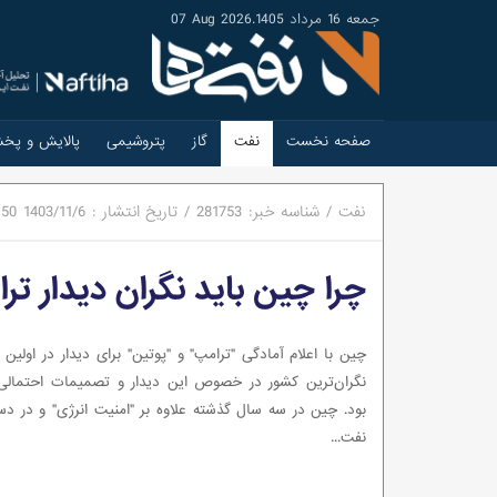
جمعه 16 مرداد 1405
.
07 Aug 2026
صفحه نخست
نفت
گاز
پتروشیمی
پالایش و پخ
نفت
/
شناسه خبر:
281753
/
تاریخ انتشار :
1403/11/6
:50
چرا چین باید نگران دیدار تر
چین با اعلام آمادگی "ترامپ" و "پوتین" برای دیدار در اولی
نگران‌ترین کشور در خصوص این دیدار و تصمیمات احتمالی
بود. چین در سه سال گذشته علاوه بر "امنیت انرژی" و در 
نفت...