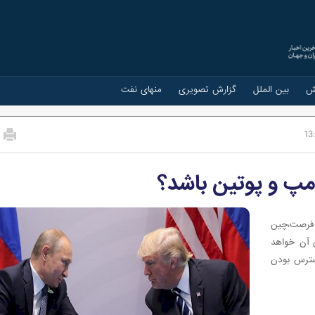
ش
بین الملل
گزارش تصویری
منهای نفت
13
امپ و پوتین باشد؟
ن فرصت،چین
 آن خواهد
دسترس بودن