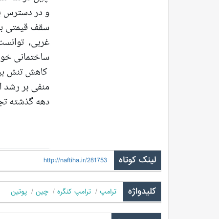
لینک کوتاه
http://naftiha.ir/281753
کلیدواژه
ترامپ
ترامپ کنگره
چین
پوتین