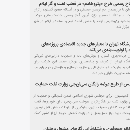
اح رسمی طرح «پتروخادم» در قطب نفت و گاز ایلام
مجلس از طرح عرضه رایگان سی‌ان‌جی وزارت نفت حمایت کرد
ان با فرارسیدن ایام اربعین حسینی و در آستانه حضور گسترده زائران
کاهش ۳۳ میلیون مترمکعبی مصرف گاز در لرستان با اجرای طرح
 اباعبدالله الحسین (ع)، آیین آغاز رسمی خدمت‌رسانی موکب
هینه‌سازی
وخادم» پتروشیمی ایلام با حضور احمد کرمی، استاندار ایلام در شهر
برگزار شد.
گام تازه برای تثبیت صادرات و امنیت انرژی در شمال‌غرب
آغاز عملیات اجرایی طرح فشارافزایی هاب یک با سناریوی ترکیبی در
رزی ترین فازهای میدان مشترک پارس جنوبی+ ویدیو
یشگاه تهران با معیارهای جدید اقتصادی پروژه‌های
مدیریت مصرف، پشتوانه پایداری گاز در آذربایجان شرقی
را اولویت‌بندی می‌کند
 برنامه‌ریزی، کنترل و روش‌های نت و مدیریت دارایی‌های فیزیکی
نقشه راه تازه انرژی میان ایران و ارمنستان، تجارت گاز را تقویت
یشگاه تهران از تعریف و پیاده‌سازی رویکرد جدید این شرکت برای
ی‌کند
اب و اولویت‌بندی طرح‌های بهسازی، نوسازی و بازسازی در چهارچوب
پارس جنوبی؛ گنجینه‌ای که هنوز تمام ظرفیتش آزاد نشده است
م مدیریت دارایی خبر داد.
س از طرح عرضه رایگان سی‌ان‌جی وزارت نفت حمایت
کمیسیون انرژی مجلس شورای اسلامی ضمن قدردانی و حمایت از
م وزارت نفت در رایگان‌کردن سوخت سی‌ان‌جی برای خودروها، گفت:
اقدام به کاهش مصرف بنزین، جلوگیری از واردات بخش قابل توجهی
وخت مورد نیاز حمل‌ونقل و درنهایت کاهش خروج ارز از کشور کمک
د.
انه جمع‌آوری و فشارافزایی گازهای مشعل دهلران