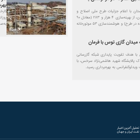
بهره
تان با اعلام جزئیات طرح ملی اصلاح و
کارخ
بهینه‌سازی موتورخانه‌ها در استان، از بهینه‌سازی ۴ هزار و ۲۸۳ (معادل ۹۰
درصد موتورخانه‌های ثبت‌نام‌شده در طرح) و هوشمندسازی ۵۳ موتورخانه
به‌ص
ه میدان گازی توس با فرمان
ا هدف تقویت پایداری شبکه گازرسانی
ک پالایشگاه شهید هاشمی‌نژاد سرخس، با
یدئوکنفرانس به بهره‌برداری رسید.