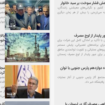
افتت
شور و نگرانی‌های معیشتی رانندگان،
همزم
به سی‌ان‌جی را بیش از هر زمان دیگری
حضرت
ب
«پتر
چوار 
م
ور پایدار از اوج مصرف
پالا
خود 
ن با تأکید بر آمادگی کامل این شرکت برای
رای برنامه‌های تعمیراتی، پایش مستمر
رئیس
وهای عملیاتی و تقویت توانمندی مناطق
پالا
م
ر برای عبور پایدار از اوج مصرف زمستان
انتخ
سیست
ه دوازدهم پارس جنوبی با توان
مجل
کرد
جتمع گاز پارس جنوبی از آغاز عملیات
عضو 
لایشگاه خبر داد.
اقدا
این 
از س
می‌کن
مترمکعبی مصرف گاز در لرستان با
کارخ