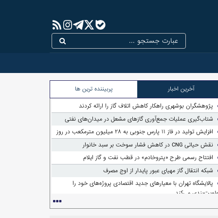
آخرین اخبار
پربیننده ترین ها
ی گازهای مشعل در
پژوهشگران بوشهری راهکار کاهش اتلاف گاز را ارائه کردند
شتاب‌گیری عملیات جمع‌آوری گازهای مشعل در میدان‌های نفتی
افزایش تولید در فاز ۱۱ پارس جنوبی به ۲۸ میلیون مترمکعب در روز
اجرای طرح‌های جدید افزایش
یافت و هدف‌گذاری برای کاهش فلرسوزی تا ۳۵ میلیون مترمکعب در
نقش حیاتی CNG در کاهش فشار سوخت بر سبد خانوار
افتتاح رسمی طرح «پتروخادم» در قطب نفت و گاز ایلام
شبکه انتقال گاز مهیای عبور پایدار از اوج مصرف
پالایشگاه تهران با معیارهای جدید اقتصادی پروژه‌های خود را
ولویت‌بندی می‌کند
تعمیرات اساسی پالایشگاه دوازدهم پارس جنوبی با توان داخلی آغاز
د