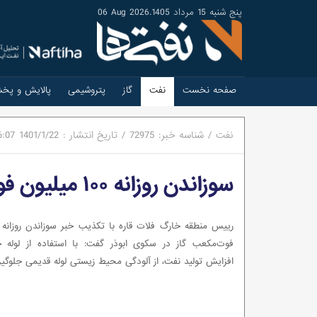
پنج شنبه 15 مرداد 1405
.
06 Aug 2026
صفحه نخست
نفت
گاز
پتروشیمی
پالایش و پخ
نفت
/
شناسه خبر:
72975
/
تاریخ انتشار :
1401/1/22
6:07
سوزاندن روزانه ۱۰۰ میلیون فوت مکعب گاز در سکوی ابوذر تکذیب شد
فوت‌مکعب گاز در سکوی ابوذر گفت: با استفاده از لوله جا
افزایش تولید نفت، از آلودگی محیط زیستی لوله قدیمی جلوگی