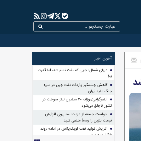
آخرین اخبار
|
دریای شمال؛ جایی که نفت تمام شد، اما قدرت
نه!
کاهش چشمگیر واردات نفت چین در سایه
جنگ علیه ایران
اینفوگرافی/روزانه ۲۰ میلیون لیتر سوخت در
کشور قاچاق می‌شود
خواست جامعه از دولت: سناریوی افزایش
قیمت بنزین را رسماً منتفی کنید
افزایش تولید نفت اوپک‌پلاس در ادامه روند
بازگشت عرضه