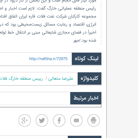
مورد نیاز قابل انجام است و این بخش از گاز درود در چر
رئیس منطقه عملیاتی
خارگ
گفت: لازم است اخبار و اط
مجموعه کارکنان شرکت نفت فلات قاره ایران اتفاق افتاد
انرژی، اقتصاد و رعایت مسائل زیست‌محیطی بود که در 
شده بود./مهر
لینک کوتاه
http://naftiha.ir/72975
کلیدواژه
علیرضا متعالی
رییس منطقه خارگ فلات 
اخبار مرتبط