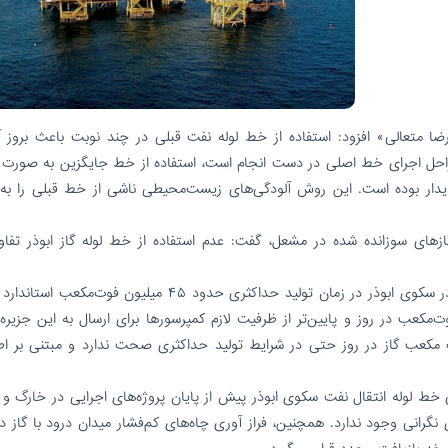
رضا متعالی» افزود: استفاده از خط لوله نفت قبلی در چند نوبت باعث بروز آ
حل اجرای خط اصلی در دست انجام است، استفاده از خط جایگزین به صورت
پایدار بوده است. این روش آلودگی‌های زیست‌محیطی ناشی از خط قبلی را به 
های سوزانده شده در مشعل، گفت: عدم استفاده از خط لوله گاز ابوذر تفاو
وی با بیان اینکه بیشترین میزان گاز همراه تولید شده در سکوی ابوذر در زمان تولید حداکثری حدود ۴۵ میلیون فو
میزان در حال حاضر تنها ۸ میلیون فوت‌مکعب در روز و پایین‌تر از ظرفیت لازم کمپرسورها برای ارسال به این جز
ره مبنی بر سوزاندن ۱۰۰ میلیون فوت مکعب گاز در روز حتی در شرایط تولید حداکثری صحت ندارد و مبتنی بر
ی خط لوله انتقال نفت سکوی ابوذر پیش از پایان پروژه‌های اجرایی در
خارگ
و ن
 نگرانی وجود ندارد. همچنین، فراز
آوری
چاه‌های کم‌فشار میدان درود با گاز د