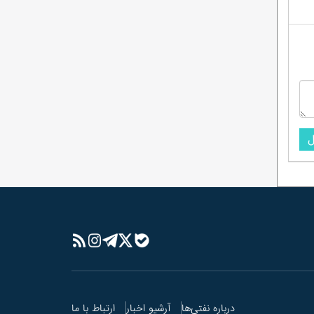
احمدرضا راستی هنوز «امضای مدیریتی» ندارد؟
ماجرای وَلع دیده شدن؛ به سبک کودکانه!
در پتروشیمی پارس چه‌خبراست؟/ از نشان
دادن گل و بلبل تا واقعیت!
شیخ اینبار با تک ماده رییس کمیسیون انرژی
شد!
نظرسنجی ادامه دارد/در میان مدیرعاملان
شرکت‌های بهره‌بردار زیرمجموعه شرکت ملی نفت
ایران، کدام مدیرعامل تاکنون عملکرد موفق‌تری
ل
داشته است؟
درباره نفتی‌ها
آرشیو اخبار
ارتباط با ما