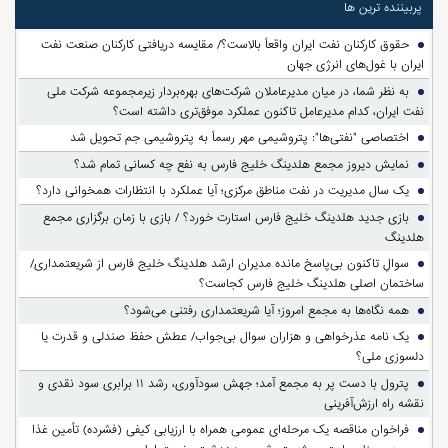
پربیننده ترین ها
حقوق کارکنان نفت ایران واقعاً بالاست؟/ مقایسه دریافتی کارکنان صنعت نفت
ایران با غول‌های انرژی جهان
به نظر شما، در میان مدیرعاملان شرکت‌های بهره‌بردار زیرمجموعه شرکت ملی
نفت ایران، کدام مدیرعامل تاکنون عملکرد موفق‌تری داشته است؟
اختصاصی "نفتی‌ها": پتروشیمی مهر رسماً به پتروشیمی جم تحویل شد
نمایش دیروز مجمع هلدینگ خلیج فارس به نفع چه کسانی تمام شد؟
یک سال مدیریت در نفت مناطق مرکزی؛ آیا عملکرد با انتظارات همخوانی دارد؟
بازی جدید هلدینگ خلیج فارس استارت خورد؟ / بازی با زمان برگزاری مجمع
هلدینگ
سوالِ تاکنون بی‌پاسخ مانده مدیران ارشد هلدینگ خلیج فارس از شریعتمداری/
ساختمان اصلی هلدینگ خلیج فارس کجاست؟
همه نگاه‌ها به مجمع امروز؛ آیا شریعتمداری رفتنی می‌شود؟
یک نامه عذرخواهی و هزاران سوال بی‌جواب/ عطش حفظ صندلی و قدرت یا
دلسوزی ملی؟
پترول با دست پر به مجمع آمد؛ جهش سودآوری، رشد ۱۱ برابری سود نقدی و
نقشه راه ارزش‌آفرینی
فراخوان مناقصه یک مرحله‌ای عمومی همراه با ارزیابی کیفی (فشرده) تأمین غذا