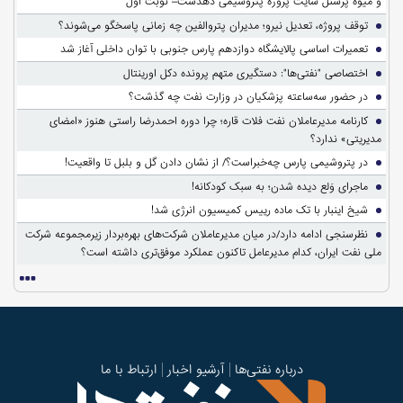
و میوه پرسنل سایت پروژه پتروشیمی دهدشت– نوبت اول
توقف پروژه، تعدیل نیرو؛ مدیران پتروالفین چه زمانی پاسخگو می‌شوند؟
تعمیرات اساسی پالایشگاه دوازدهم پارس جنوبی با توان داخلی آغاز شد
اختصاصی "نفتی‌ها": دستگیری متهم پرونده دکل اورینتال
در حضور سه‌ساعته پزشکیان در وزارت نفت چه گذشت؟
کارنامه مدیرعاملان نفت فلات قاره؛ چرا دوره احمدرضا راستی هنوز «امضای
مدیریتی» ندارد؟
در پتروشیمی پارس چه‌خبراست؟/ از نشان دادن گل و بلبل تا واقعیت!
ماجرای وَلع دیده شدن؛ به سبک کودکانه!
شیخ اینبار با تک ماده رییس کمیسیون انرژی شد!
نظرسنجی ادامه دارد/در میان مدیرعاملان شرکت‌های بهره‌بردار زیرمجموعه شرکت
ملی نفت ایران، کدام مدیرعامل تاکنون عملکرد موفق‌تری داشته است؟
درباره نفتی‌ها
آرشیو اخبار
ارتباط با ما