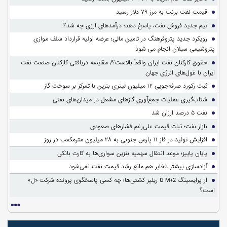
قیمت نفت برنت به مرز ۷۹ دلار رسید
تیم جدید فروش نفت، پاسخ دهد؛ درآمدهای ارزی چه شد؟
رویکرد جدید پتروفرهنگ در تامین مالی؛ عرضه اولیه قرارداد سلف موازی
پتروشیمی سبلان انجام می شود
حقوق کارکنان نفت ایران واقعاً بالاست؟/ مقایسه دریافتی کارکنان صنعت نفت
ایران با غول‌های انرژی جهان
ثبت رکورد صرفه‌جویی ۱۲ میلیون لیتری بنزین با تمرکز بر سوخت گاز
شتاب‌گیری عملیات جمع‌آوری گازهای مشعل در میدان‌های نفتی
نفت ۵ درصد ارزان شد
بازار نفت؛ ثبات قیمت علی‌رغم فشارهای صعودی
افزایش تولید در فاز ۱۱ پارس جنوبی به ۲۸ میلیون مترمکعب در روز
پایان پاییز؛ موعد انتقال سهمیه بنزین سواری‌ها به کارت بانکی
آزادسازی بیشتر ذخایر هم مانع رشد قیمت نفت نمی‌شود
از پرایسینگ M+2 تا ریلیز کشتی‌ها؛ چه کسی پاسخگوی پرونده شرکت «ل»
است؟