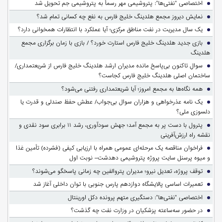
اختصاصی "نفتی‌ها": پتروشیمی مهر رسماً به پتروشیمی جم تحویل شد
نمایش دیروز مجمع هلدینگ خلیج فارس به نفع چه کسانی تمام شد؟
یک سال مدیریت در نفت مناطق مرکزی؛ آیا عملکرد با انتظارات همخوانی دارد؟
بازی جدید هلدینگ خلیج فارس استارت خورد؟ / بازی با زمان برگزاری مجمع
هلدینگ
سوالِ تاکنون بی‌پاسخ مانده مدیران ارشد هلدینگ خلیج فارس از شریعتمداری/
ساختمان اصلی هلدینگ خلیج فارس کجاست؟
همه نگاه‌ها به مجمع امروز؛ آیا شریعتمداری رفتنی می‌شود؟
یک نامه عذرخواهی و هزاران سوال بی‌جواب/ عطش حفظ صندلی و قدرت یا
دلسوزی ملی؟
پترول با دست پر به مجمع آمد؛ جهش سودآوری، رشد ۱۱ برابری سود نقدی و
نقشه راه ارزش‌آفرینی
فراخوان مناقصه یک مرحله‌ای عمومی همراه با ارزیابی کیفی (فشرده) تأمین غذا
و میوه پرسنل سایت پروژه پتروشیمی دهدشت– نوبت اول
توقف پروژه، تعدیل نیرو؛ مدیران پتروالفین چه زمانی پاسخگو می‌شوند؟
تعمیرات اساسی پالایشگاه دوازدهم پارس جنوبی با توان داخلی آغاز شد
اختصاصی "نفتی‌ها": دستگیری متهم پرونده دکل اورینتال
در حضور سه‌ساعته پزشکیان در وزارت نفت چه گذشت؟