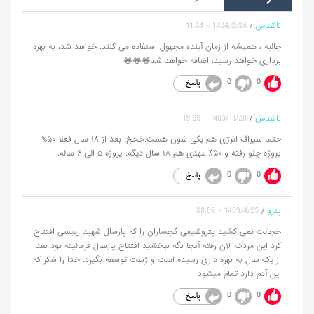
ناشناس
/
1404/2/24 - 11:24
جالبه ، همیشه از زمان آینده مجهول استفاده می کنند. خواهد شد، به بهره
برداری خواهد رسید، اضافه خواهد شد😂😂😂
0
0
ناشناس
/
1403/11/20 - 15:05
حتما سیراف انرژی هم یکی شون هست.خخخ. بعد از ۱۸ سال فعلا ۵۰%
پروژه جلو رفته و ۵۰٪ مهدی هم ۱۸ سال دیگه. پروژه ۵ الی ۶ ساله.
0
0
پترو
/
1403/4/25 - 08:09
خجالت نمی کشید پتروشیمی گچساران را که پارسال شهید رییسی افتتاح
کرد این مردک الان رفته آنجا بگه ببخشید افتتاح پارسال فرمالیته بود بعد
از یک سال به بهره داری رسیده است و ژست توسعه بگیرد. خدا را شکر که
این آدم دارد تمام میشود
0
0