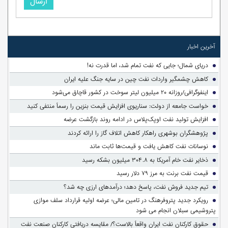
ارسال
آخرین اخبار
دریای شمال؛ جایی که نفت تمام شد، اما قدرت نه!
کاهش چشمگیر واردات نفت چین در سایه جنگ علیه ایران
اینفوگرافی/روزانه ۲۰ میلیون لیتر سوخت در کشور قاچاق می‌شود
خواست جامعه از دولت: سناریوی افزایش قیمت بنزین را رسماً منتفی کنید
افزایش تولید نفت اوپک‌پلاس در ادامه روند بازگشت عرضه
پژوهشگران بوشهری راهکار کاهش اتلاف گاز را ارائه کردند
نوسانات نفت کاهش یافت و قیمت‌ها ثابت ماند
ذخایر نفت خام آمریکا به ۳۰۴.۸ میلیون بشکه رسید
قیمت نفت برنت به مرز ۷۹ دلار رسید
تیم جدید فروش نفت، پاسخ دهد؛ درآمدهای ارزی چه شد؟
رویکرد جدید پتروفرهنگ در تامین مالی؛ عرضه اولیه قرارداد سلف موازی
پتروشیمی سبلان انجام می شود
حقوق کارکنان نفت ایران واقعاً بالاست؟/ مقایسه دریافتی کارکنان صنعت نفت