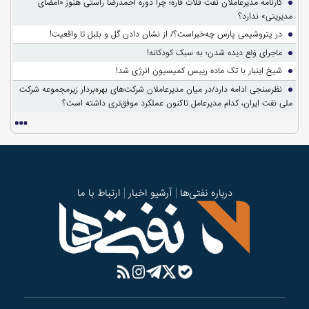
کارنامه مدیرعاملان نفت فلات قاره؛ چرا دوره احمدرضا راستی هنوز «امضای
مدیریتی» ندارد؟
در پتروشیمی پارس چه‌خبراست؟/ از نشان دادن گل و بلبل تا واقعیت!
ماجرای وَلع دیده شدن؛ به سبک کودکانه!
شیخ اینبار با تک ماده رییس کمیسیون انرژی شد!
نظرسنجی ادامه دارد/در میان مدیرعاملان شرکت‌های بهره‌بردار زیرمجموعه شرکت
ملی نفت ایران، کدام مدیرعامل تاکنون عملکرد موفق‌تری داشته است؟
درباره نفتی‌ها
آرشیو اخبار
ارتباط با ما