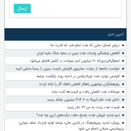
ارسال
آخرین اخبار
دریای شمال؛ جایی که نفت تمام شد، اما قدرت نه!
کاهش چشمگیر واردات نفت چین در سایه جنگ علیه ایران
اینفوگرافی/روزانه ۲۰ میلیون لیتر سوخت در کشور قاچاق می‌شود
خواست جامعه از دولت: سناریوی افزایش قیمت بنزین را رسماً منتفی کنید
افزایش تولید نفت اوپک‌پلاس در ادامه روند بازگشت عرضه
پژوهشگران بوشهری راهکار کاهش اتلاف گاز را ارائه کردند
نوسانات نفت کاهش یافت و قیمت‌ها ثابت ماند
ذخایر نفت خام آمریکا به ۳۰۴.۸ میلیون بشکه رسید
قیمت نفت برنت به مرز ۷۹ دلار رسید
تیم جدید فروش نفت، پاسخ دهد؛ درآمدهای ارزی چه شد؟
رویکرد جدید پتروفرهنگ در تامین مالی؛ عرضه اولیه قرارداد سلف موازی
پتروشیمی سبلان انجام می شود