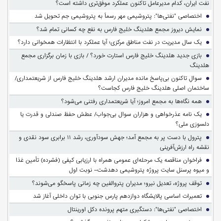
نفت ایران، کدام مدیرعامل تاکنون عملکرد موفق‌تری داشته است؟
اختصاصی "نفتی‌ها": پتروشیمی مهر رسماً به پتروشیمی جم تحویل شد
نمایش دیروز مجمع هلدینگ خلیج فارس به نفع چه کسانی تمام شد؟
یک سال مدیریت در نفت مناطق مرکزی؛ آیا عملکرد با انتظارات همخوانی دارد؟
بازی جدید هلدینگ خلیج فارس استارت خورد؟ / بازی با زمان برگزاری مجمع
هلدینگ
سوالِ تاکنون بی‌پاسخ مانده مدیران ارشد هلدینگ خلیج فارس از شریعتمداری/
ساختمان اصلی هلدینگ خلیج فارس کجاست؟
همه نگاه‌ها به مجمع امروز؛ آیا شریعتمداری رفتنی می‌شود؟
یک نامه عذرخواهی و هزاران سوال بی‌جواب/ عطش حفظ صندلی و قدرت یا
دلسوزی ملی؟
پترول با دست پر به مجمع آمد؛ جهش سودآوری، رشد ۱۱ برابری سود نقدی و
نقشه راه ارزش‌آفرینی
فراخوان مناقصه یک مرحله‌ای عمومی همراه با ارزیابی کیفی (فشرده) تأمین غذا
و میوه پرسنل سایت پروژه پتروشیمی دهدشت– نوبت اول
توقف پروژه، تعدیل نیرو؛ مدیران پتروالفین چه زمانی پاسخگو می‌شوند؟
تعمیرات اساسی پالایشگاه دوازدهم پارس جنوبی با توان داخلی آغاز شد
اختصاصی "نفتی‌ها": دستگیری متهم پرونده دکل اورینتال