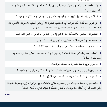
یک نامه عذرخواهی و هزاران سوال بی‌جواب/ عطش حفظ صندلی و قدرت یا
دلسوزی ملی؟
توقف پروژه، تعدیل نیرو؛ مدیران پتروالفین چه زمانی پاسخگو می‌شوند؟
فراخوان مناقصه یک مرحله‌ای عمومی همراه با ارزیابی کیفی (فشرده) تأمین غذا
و میوه پرسنل سایت پروژه پتروشیمی دهدشت– نوبت اول
تعمیرات اساسی پالایشگاه دوازدهم پارس جنوبی با توان داخلی آغاز شد
اختصاصی "نفتی‌ها": دستگیری متهم پرونده دکل اورینتال
در حضور سه‌ساعته پزشکیان در وزارت نفت چه گذشت؟
کارنامه مدیرعاملان نفت فلات قاره؛ چرا دوره احمدرضا راستی هنوز «امضای
مدیریتی» ندارد؟
ماجرای وَلع دیده شدن؛ به سبک کودکانه!
در پتروشیمی پارس چه‌خبراست؟/ از نشان دادن گل و بلبل تا واقعیت!
شیخ اینبار با تک ماده رییس کمیسیون انرژی شد!
نظرسنجی ادامه دارد/در میان مدیرعاملان شرکت‌های بهره‌بردار زیرمجموعه شرکت
ملی نفت ایران، کدام مدیرعامل تاکنون عملکرد موفق‌تری داشته است؟