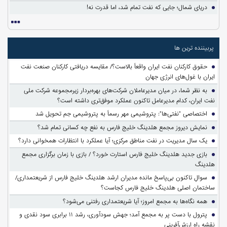
دریای شمال؛ جایی که نفت تمام شد، اما قدرت نه!
پربیننده ترین ها
حقوق کارکنان نفت ایران واقعاً بالاست؟/ مقایسه دریافتی کارکنان صنعت نفت
ایران با غول‌های انرژی جهان
به نظر شما، در میان مدیرعاملان شرکت‌های بهره‌بردار زیرمجموعه شرکت ملی
نفت ایران، کدام مدیرعامل تاکنون عملکرد موفق‌تری داشته است؟
اختصاصی "نفتی‌ها": پتروشیمی مهر رسماً به پتروشیمی جم تحویل شد
نمایش دیروز مجمع هلدینگ خلیج فارس به نفع چه کسانی تمام شد؟
یک سال مدیریت در نفت مناطق مرکزی؛ آیا عملکرد با انتظارات همخوانی دارد؟
بازی جدید هلدینگ خلیج فارس استارت خورد؟ / بازی با زمان برگزاری مجمع
هلدینگ
سوالِ تاکنون بی‌پاسخ مانده مدیران ارشد هلدینگ خلیج فارس از شریعتمداری/
ساختمان اصلی هلدینگ خلیج فارس کجاست؟
همه نگاه‌ها به مجمع امروز؛ آیا شریعتمداری رفتنی می‌شود؟
پترول با دست پر به مجمع آمد؛ جهش سودآوری، رشد ۱۱ برابری سود نقدی و
نقشه راه ارزش‌آفرینی