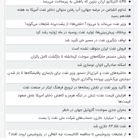
LPG؛ آلترناتیو ارزان بنزین که راهش به زیرساخت می‌رسد
تداوم انقباض در عرضه جهانی؛ آب رفتن متوالی ذخایر نفت آمریکا به هفته
هفدهم رسید
وزیر نفت می‌ماند یا می‌رود؟ «نفتی‌ها» از پشت‌پرده شایعات می‌گوید!
برخلاف پیش‌بینی‌ها؛ تولید نفت روسیه در ماه ژوئیه رشد کرد
توقف بارگیری نفت در مسیر خزر تأیید شد
فروش نفت ایران متوقف نشده است
پایش مستمر جایگاه‌های سوخت کرمانشاه تا بازگشت کامل زائران
اسکله صادراتی لاوان نوسازی شد
حاشیه‌های نفت و انرژی/از دستور وزیر نفت برای بازسازی پالایشگاه‌ها تا باز شدن
دوباره‌ی بزرگ‌ترین پرونده واگذاری تاریخ!
تأکید وزیر نفت بر نقش رسانه‌ها در ترویج فرهنگ ایثار در صنعت نفت
افزایش قیمت نفت؛ تنش در تنگه هرمز و کاهش ذخایر آمریکا عامل صعود
قیمت‌ها
بحران جدی سوخت؛ گازوئیل جهان در خطر
بدهی ۱ میلیارد دلاری، حساب‌های شرکت ملی نفت را بست
نفت ۸۳.۵۵ دلاری شد
از ضایعات پتروشیمی تا مناقصه کاتالیست؛ چه اتفاقی در پتروشیمی اروند افتاد؟