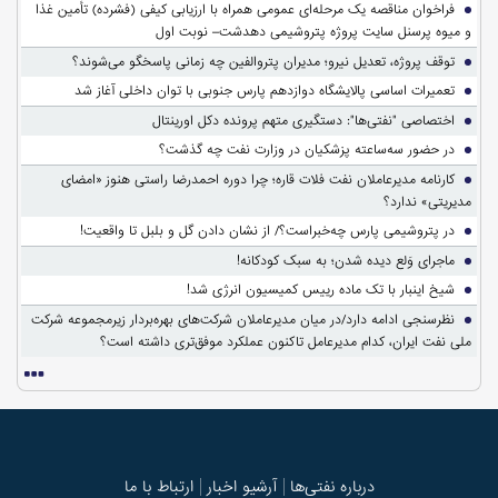
فراخوان مناقصه یک مرحله‌ای عمومی همراه با ارزیابی کیفی (فشرده) تأمین غذا
و میوه پرسنل سایت پروژه پتروشیمی دهدشت– نوبت اول
توقف پروژه، تعدیل نیرو؛ مدیران پتروالفین چه زمانی پاسخگو می‌شوند؟
تعمیرات اساسی پالایشگاه دوازدهم پارس جنوبی با توان داخلی آغاز شد
اختصاصی "نفتی‌ها": دستگیری متهم پرونده دکل اورینتال
در حضور سه‌ساعته پزشکیان در وزارت نفت چه گذشت؟
کارنامه مدیرعاملان نفت فلات قاره؛ چرا دوره احمدرضا راستی هنوز «امضای
مدیریتی» ندارد؟
در پتروشیمی پارس چه‌خبراست؟/ از نشان دادن گل و بلبل تا واقعیت!
ماجرای وَلع دیده شدن؛ به سبک کودکانه!
شیخ اینبار با تک ماده رییس کمیسیون انرژی شد!
نظرسنجی ادامه دارد/در میان مدیرعاملان شرکت‌های بهره‌بردار زیرمجموعه شرکت
ملی نفت ایران، کدام مدیرعامل تاکنون عملکرد موفق‌تری داشته است؟
درباره نفتی‌ها
آرشیو اخبار
ارتباط با ما