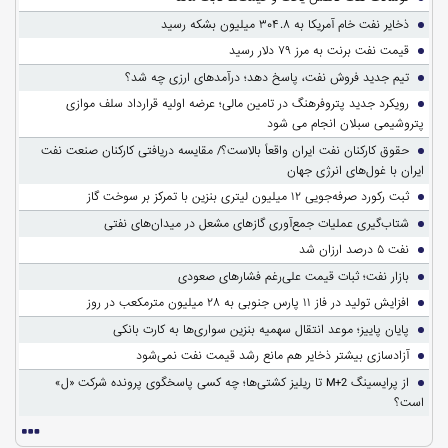
ذخایر نفت خام آمریکا به ۳۰۴.۸ میلیون بشکه رسید
قیمت نفت برنت به مرز ۷۹ دلار رسید
تیم جدید فروش نفت، پاسخ دهد؛ درآمدهای ارزی چه شد؟
رویکرد جدید پتروفرهنگ در تامین مالی؛ عرضه اولیه قرارداد سلف موازی
پتروشیمی سبلان انجام می شود
حقوق کارکنان نفت ایران واقعاً بالاست؟/ مقایسه دریافتی کارکنان صنعت نفت
ایران با غول‌های انرژی جهان
ثبت رکورد صرفه‌جویی ۱۲ میلیون لیتری بنزین با تمرکز بر سوخت گاز
شتاب‌گیری عملیات جمع‌آوری گازهای مشعل در میدان‌های نفتی
نفت ۵ درصد ارزان شد
بازار نفت؛ ثبات قیمت علی‌رغم فشارهای صعودی
افزایش تولید در فاز ۱۱ پارس جنوبی به ۲۸ میلیون مترمکعب در روز
پایان پاییز؛ موعد انتقال سهمیه بنزین سواری‌ها به کارت بانکی
آزادسازی بیشتر ذخایر هم مانع رشد قیمت نفت نمی‌شود
از پرایسینگ M+2 تا ریلیز کشتی‌ها؛ چه کسی پاسخگوی پرونده شرکت «ل»
است؟