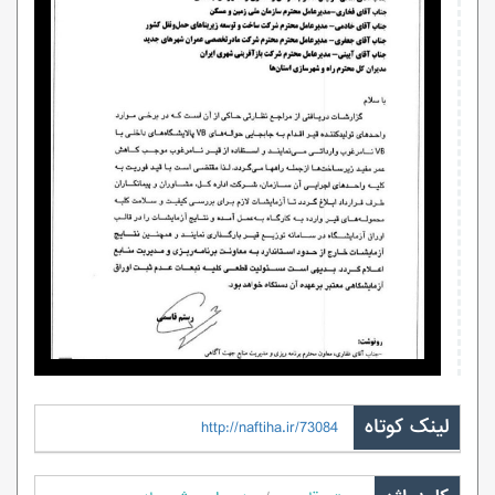
لینک کوتاه
http://naftiha.ir/73084