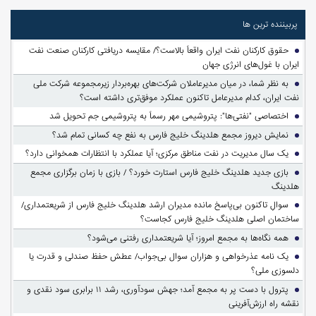
پربیننده ترین ها
حقوق کارکنان نفت ایران واقعاً بالاست؟/ مقایسه دریافتی کارکنان صنعت نفت
ایران با غول‌های انرژی جهان
به نظر شما، در میان مدیرعاملان شرکت‌های بهره‌بردار زیرمجموعه شرکت ملی
نفت ایران، کدام مدیرعامل تاکنون عملکرد موفق‌تری داشته است؟
اختصاصی "نفتی‌ها": پتروشیمی مهر رسماً به پتروشیمی جم تحویل شد
نمایش دیروز مجمع هلدینگ خلیج فارس به نفع چه کسانی تمام شد؟
یک سال مدیریت در نفت مناطق مرکزی؛ آیا عملکرد با انتظارات همخوانی دارد؟
بازی جدید هلدینگ خلیج فارس استارت خورد؟ / بازی با زمان برگزاری مجمع
هلدینگ
سوالِ تاکنون بی‌پاسخ مانده مدیران ارشد هلدینگ خلیج فارس از شریعتمداری/
ساختمان اصلی هلدینگ خلیج فارس کجاست؟
همه نگاه‌ها به مجمع امروز؛ آیا شریعتمداری رفتنی می‌شود؟
یک نامه عذرخواهی و هزاران سوال بی‌جواب/ عطش حفظ صندلی و قدرت یا
دلسوزی ملی؟
پترول با دست پر به مجمع آمد؛ جهش سودآوری، رشد ۱۱ برابری سود نقدی و
نقشه راه ارزش‌آفرینی