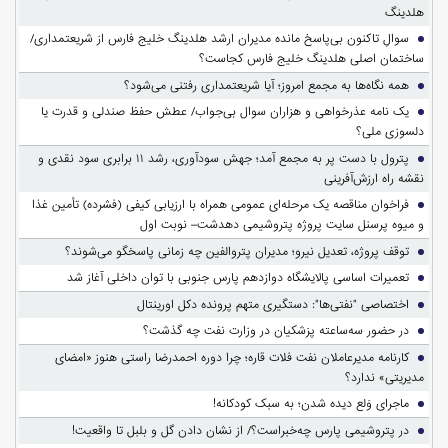
هلدینگ
سوالِ تاکنون بی‌پاسخ مانده مدیران ارشد هلدینگ خلیج فارس از شریعتمداری/
ساختمان اصلی هلدینگ خلیج فارس کجاست؟
همه نگاه‌ها به مجمع امروز؛ آیا شریعتمداری رفتنی می‌شود؟
یک نامه عذرخواهی و هزاران سوال بی‌جواب/ عطش حفظ صندلی و قدرت یا
دلسوزی ملی؟
پترول با دست پر به مجمع آمد؛ جهش سودآوری، رشد ۱۱ برابری سود نقدی و
نقشه راه ارزش‌آفرینی
فراخوان مناقصه یک مرحله‌ای عمومی همراه با ارزیابی کیفی (فشرده) تأمین غذا
و میوه پرسنل سایت پروژه پتروشیمی دهدشت– نوبت اول
توقف پروژه، تعدیل نیرو؛ مدیران پتروالفین چه زمانی پاسخگو می‌شوند؟
تعمیرات اساسی پالایشگاه دوازدهم پارس جنوبی با توان داخلی آغاز شد
اختصاصی "نفتی‌ها": دستگیری متهم پرونده دکل اورینتال
در حضور سه‌ساعته پزشکیان در وزارت نفت چه گذشت؟
کارنامه مدیرعاملان نفت فلات قاره؛ چرا دوره احمدرضا راستی هنوز «امضای
مدیریتی» ندارد؟
ماجرای وَلع دیده شدن؛ به سبک کودکانه!
در پتروشیمی پارس چه‌خبراست؟/ از نشان دادن گل و بلبل تا واقعیت!