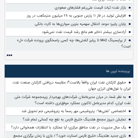
بازار نفت؛ ثبات قیمت علی‌رغم فشارهای صعودی
افزایش تولید در فاز ۱۱ پارس جنوبی به ۲۸ میلیون مترمکعب در روز
پایان پاییز؛ موعد انتقال سهمیه بنزین سواری‌ها به کارت بانکی
آزادسازی بیشتر ذخایر هم مانع رشد قیمت نفت نمی‌شود
از پرایسینگ M+2 تا ریلیز کشتی‌ها؛ چه کسی پاسخگوی پرونده شرکت «ل»
است؟
پربیننده ترین ها
حقوق کارکنان نفت ایران واقعاً بالاست؟/ مقایسه دریافتی کارکنان صنعت نفت
ایران با غول‌های انرژی جهان
به نظر شما، در میان مدیرعاملان شرکت‌های بهره‌بردار زیرمجموعه شرکت ملی
نفت ایران، کدام مدیرعامل تاکنون عملکرد موفق‌تری داشته است؟
اختصاصی "نفتی‌ها": پتروشیمی مهر رسماً به پتروشیمی جم تحویل شد
نمایش دیروز مجمع هلدینگ خلیج فارس به نفع چه کسانی تمام شد؟
یک سال مدیریت در نفت مناطق مرکزی؛ آیا عملکرد با انتظارات همخوانی دارد؟
بازی جدید هلدینگ خلیج فارس استارت خورد؟ / بازی با زمان برگزاری مجمع