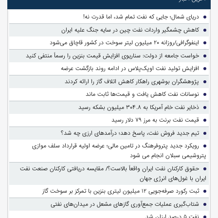
دریای شمال؛ جایی که نفت تمام شد، اما قدرت نه!
کاهش چشمگیر واردات نفت چین در سایه جنگ علیه ایران
اینفوگرافی/روزانه ۲۰ میلیون لیتر سوخت در کشور قاچاق می‌شود
خواست جامعه از دولت: سناریوی افزایش قیمت بنزین را رسماً منتفی کنید
افزایش تولید نفت اوپک‌پلاس در ادامه روند بازگشت عرضه
پژوهشگران بوشهری راهکار کاهش اتلاف گاز را ارائه کردند
نوسانات نفت کاهش یافت و قیمت‌ها ثابت ماند
ذخایر نفت خام آمریکا به ۳۰۴.۸ میلیون بشکه رسید
قیمت نفت برنت به مرز ۷۹ دلار رسید
تیم جدید فروش نفت، پاسخ دهد؛ درآمدهای ارزی چه شد؟
رویکرد جدید پتروفرهنگ در تامین مالی؛ عرضه اولیه قرارداد سلف موازی
پتروشیمی سبلان انجام می شود
حقوق کارکنان نفت ایران واقعاً بالاست؟/ مقایسه دریافتی کارکنان صنعت نفت
ایران با غول‌های انرژی جهان
ثبت رکورد صرفه‌جویی ۱۲ میلیون لیتری بنزین با تمرکز بر سوخت گاز
شتاب‌گیری عملیات جمع‌آوری گازهای مشعل در میدان‌های نفتی
نفت ۵ درصد ارزان شد