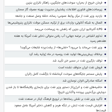
فرمان خروج از بحران؛ سوخت‌های جایگزین، راهکار ناترازی بنزین
زیرساخت‌های فناوری اطلاعات، پشتیبان مدیریت بهینه مصرف گاز سمنان
بازدید وزیر نفت از مرکز روابط عمومی؛ رسانه، حلقه وصل صنعت و جامعه
اتصال به شبکه آناتولی؛ واردات برق از ترکیه، مسکن موقت ناترازی پتروشیمی‌ها
LPG؛ آلترناتیو ارزان بنزین که راهش به زیرساخت می‌رسد
تداوم انقباض در عرضه جهانی؛ آب رفتن متوالی ذخایر نفت آمریکا به هفته
هفدهم رسید
وزیر نفت می‌ماند یا می‌رود؟ «نفتی‌ها» از پشت‌پرده شایعات می‌گوید!
برخلاف پیش‌بینی‌ها؛ تولید نفت روسیه در ماه ژوئیه رشد کرد
توقف بارگیری نفت در مسیر خزر تأیید شد
فروش نفت ایران متوقف نشده است
پایش مستمر جایگاه‌های سوخت کرمانشاه تا بازگشت کامل زائران
اسکله صادراتی لاوان نوسازی شد
حاشیه‌های نفت و انرژی/از دستور وزیر نفت برای بازسازی پالایشگاه‌ها تا باز شدن
دوباره‌ی بزرگ‌ترین پرونده واگذاری تاریخ!
تأکید وزیر نفت بر نقش رسانه‌ها در ترویج فرهنگ ایثار در صنعت نفت
افزایش قیمت نفت؛ تنش در تنگه هرمز و کاهش ذخایر آمریکا عامل صعود
قیمت‌ها