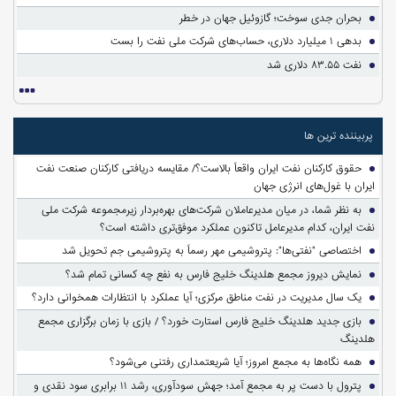
بحران جدی سوخت؛ گازوئیل جهان در خطر
بدهی ۱ میلیارد دلاری، حساب‌های شرکت ملی نفت را بست
نفت ۸۳.۵۵ دلاری شد
پربیننده ترین ها
حقوق کارکنان نفت ایران واقعاً بالاست؟/ مقایسه دریافتی کارکنان صنعت نفت
ایران با غول‌های انرژی جهان
به نظر شما، در میان مدیرعاملان شرکت‌های بهره‌بردار زیرمجموعه شرکت ملی
نفت ایران، کدام مدیرعامل تاکنون عملکرد موفق‌تری داشته است؟
اختصاصی "نفتی‌ها": پتروشیمی مهر رسماً به پتروشیمی جم تحویل شد
نمایش دیروز مجمع هلدینگ خلیج فارس به نفع چه کسانی تمام شد؟
یک سال مدیریت در نفت مناطق مرکزی؛ آیا عملکرد با انتظارات همخوانی دارد؟
بازی جدید هلدینگ خلیج فارس استارت خورد؟ / بازی با زمان برگزاری مجمع
هلدینگ
همه نگاه‌ها به مجمع امروز؛ آیا شریعتمداری رفتنی می‌شود؟
پترول با دست پر به مجمع آمد؛ جهش سودآوری، رشد ۱۱ برابری سود نقدی و