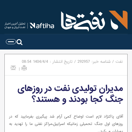
نفت
/
شناسه خبر:
292957
/
تاریخ انتشار :
1404/4/4
08:54
|
مدیران تولیدی نفت در روزهای
جنگ کجا بودند و هستند؟
آقای پاکنژاد لازم است اوضاع کمی آرام شد پیگیری بفرمایید که در
روزهای اول جنگ تحمیلی زمانیکه اسراییل،مراکز نفتی ما را تهدید به
بمباران می‌کرد...