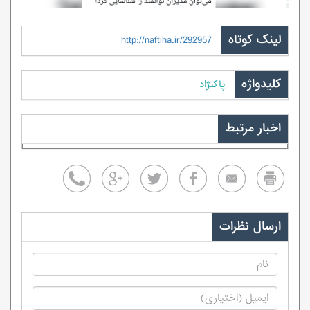
لینک کوتاه
http://naftiha.ir/292957
کلیدواژه
پاکنژاد
اخبار مرتبط
ارسال نظرات