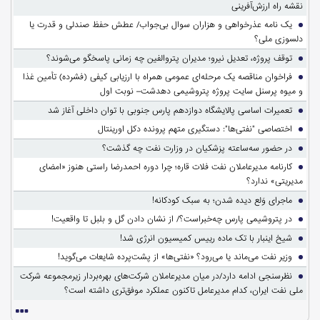
نقشه راه ارزش‌آفرینی
یک نامه عذرخواهی و هزاران سوال بی‌جواب/ عطش حفظ صندلی و قدرت یا
دلسوزی ملی؟
توقف پروژه، تعدیل نیرو؛ مدیران پتروالفین چه زمانی پاسخگو می‌شوند؟
فراخوان مناقصه یک مرحله‌ای عمومی همراه با ارزیابی کیفی (فشرده) تأمین غذا
و میوه پرسنل سایت پروژه پتروشیمی دهدشت– نوبت اول
تعمیرات اساسی پالایشگاه دوازدهم پارس جنوبی با توان داخلی آغاز شد
اختصاصی "نفتی‌ها": دستگیری متهم پرونده دکل اورینتال
در حضور سه‌ساعته پزشکیان در وزارت نفت چه گذشت؟
کارنامه مدیرعاملان نفت فلات قاره؛ چرا دوره احمدرضا راستی هنوز «امضای
مدیریتی» ندارد؟
ماجرای وَلع دیده شدن؛ به سبک کودکانه!
در پتروشیمی پارس چه‌خبراست؟/ از نشان دادن گل و بلبل تا واقعیت!
شیخ اینبار با تک ماده رییس کمیسیون انرژی شد!
وزیر نفت می‌ماند یا می‌رود؟ «نفتی‌ها» از پشت‌پرده شایعات می‌گوید!
نظرسنجی ادامه دارد/در میان مدیرعاملان شرکت‌های بهره‌بردار زیرمجموعه شرکت
ملی نفت ایران، کدام مدیرعامل تاکنون عملکرد موفق‌تری داشته است؟