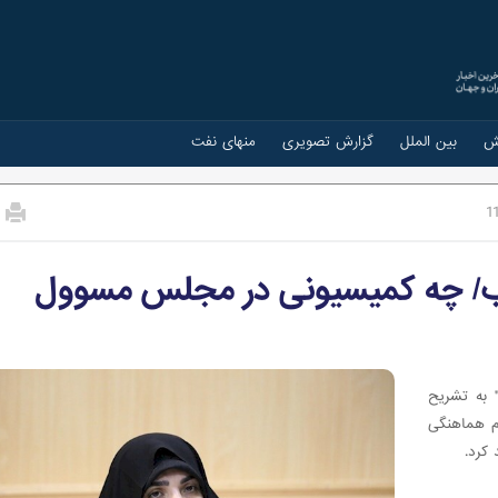
ش
بین الملل
گزارش تصویری
منهای نفت
1
ب/ چه کمیسیونی در مجلس مسوول
" به تشریح
م هماهنگی
کرد.