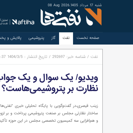
شنبه 17 مرداد 1405
.
08 Aug 2026
صفحه نخست
نفت
گاز
پتروشیمی
پالایش و پخ
نفت
/
شناسه خبر:
292697
/
تاریخ انتشار :
1404/3/5
1:37
ویدیو/ یک سوال و یک جوا
نظارت بر پتروشیمی‌هاست؟
زینب قیصری،در گفت‌وگویی با پایگاه تحلیلی خبری "نفتی‌ها
ساختار نظارتی مجلس بر صنعت پتروشیمی پرداخت و بر لزو
و هم‌افزایی سه کمیسیون تخصصی مجلس در این حوزه تأکید 