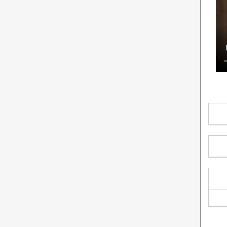
احمدرضا راستی هنوز «امضای مدیریتی» ندارد؟
ماجرای وَلع دیده شدن؛ به سبک کودکانه!
در پتروشیمی پارس چه‌خبراست؟/ از نشان
دادن گل و بلبل تا واقعیت!
شیخ اینبار با تک ماده رییس کمیسیون انرژی
شد!
نظرسنجی ادامه دارد/در میان مدیرعاملان
شرکت‌های بهره‌بردار زیرمجموعه شرکت ملی نفت
ایران، کدام مدیرعامل تاکنون عملکرد موفق‌تری
داشته است؟