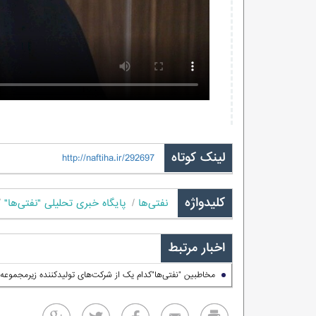
لینک کوتاه
http://naftiha.ir/292697
کلیدواژه
نفتی‌ها
پایگاه خبری تحلیلی "نفتی‌ها"
اخبار مرتبط
مخاطبین "نفتی‌ها"کدام یک از شرکت‌های تولیدکننده زیرمجموعه 