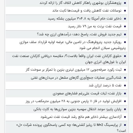
پژوهشگران بوشهری راهکار کاهش اتلاف گاز را ارائه کردند
نوسانات نفت کاهش یافت و قیمت‌ها ثابت ماند
ذخایر نفت خام آمریکا به ۳۰۴.۸ میلیون بشکه رسید
قیمت نفت برنت به مرز ۷۹ دلار رسید
تیم جدید فروش نفت، پاسخ دهد؛ درآمدهای ارزی چه شد؟
رویکرد جدید پتروفرهنگ در تامین مالی؛ عرضه اولیه قرارداد سلف موازی
پتروشیمی سبلان انجام می شود
حقوق کارکنان نفت ایران واقعاً بالاست؟/ مقایسه دریافتی کارکنان صنعت نفت
ایران با غول‌های انرژی جهان
ثبت رکورد صرفه‌جویی ۱۲ میلیون لیتری بنزین با تمرکز بر سوخت گاز
شتاب‌گیری عملیات جمع‌آوری گازهای مشعل در میدان‌های نفتی
نفت ۵ درصد ارزان شد
بازار نفت؛ ثبات قیمت علی‌رغم فشارهای صعودی
افزایش تولید در فاز ۱۱ پارس جنوبی به ۲۸ میلیون مترمکعب در روز
پایان پاییز؛ موعد انتقال سهمیه بنزین سواری‌ها به کارت بانکی
آزادسازی بیشتر ذخایر هم مانع رشد قیمت نفت نمی‌شود
از پرایسینگ M+2 تا ریلیز کشتی‌ها؛ چه کسی پاسخگوی پرونده شرکت «ل»
است؟