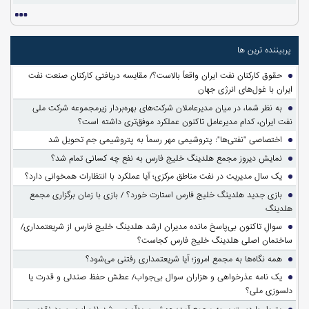
پربیننده ترین ها
حقوق کارکنان نفت ایران واقعاً بالاست؟/ مقایسه دریافتی کارکنان صنعت نفت
ایران با غول‌های انرژی جهان
به نظر شما، در میان مدیرعاملان شرکت‌های بهره‌بردار زیرمجموعه شرکت ملی
نفت ایران، کدام مدیرعامل تاکنون عملکرد موفق‌تری داشته است؟
اختصاصی "نفتی‌ها": پتروشیمی مهر رسماً به پتروشیمی جم تحویل شد
نمایش دیروز مجمع هلدینگ خلیج فارس به نفع چه کسانی تمام شد؟
یک سال مدیریت در نفت مناطق مرکزی؛ آیا عملکرد با انتظارات همخوانی دارد؟
بازی جدید هلدینگ خلیج فارس استارت خورد؟ / بازی با زمان برگزاری مجمع
هلدینگ
سوالِ تاکنون بی‌پاسخ مانده مدیران ارشد هلدینگ خلیج فارس از شریعتمداری/
ساختمان اصلی هلدینگ خلیج فارس کجاست؟
همه نگاه‌ها به مجمع امروز؛ آیا شریعتمداری رفتنی می‌شود؟
یک نامه عذرخواهی و هزاران سوال بی‌جواب/ عطش حفظ صندلی و قدرت یا
دلسوزی ملی؟