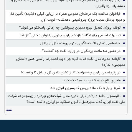
پترول با دست پر به مجمع آمد؛ جهش سودآوری، رشد ۱۱ برابری سود نقدی و
نقشه راه ارزش‌آفرینی
فراخوان مناقصه یک مرحله‌ای عمومی همراه با ارزیابی کیفی (فشرده) تأمین غذا
و میوه پرسنل سایت پروژه پتروشیمی دهدشت– نوبت اول
توقف پروژه، تعدیل نیرو؛ مدیران پتروالفین چه زمانی پاسخگو می‌شوند؟
تعمیرات اساسی پالایشگاه دوازدهم پارس جنوبی با توان داخلی آغاز شد
اختصاصی "نفتی‌ها": دستگیری متهم پرونده دکل اورینتال
در حضور سه‌ساعته پزشکیان در وزارت نفت چه گذشت؟
کارنامه مدیرعاملان نفت فلات قاره؛ چرا دوره احمدرضا راستی هنوز «امضای
مدیریتی» ندارد؟
در پتروشیمی پارس چه‌خبراست؟/ از نشان دادن گل و بلبل تا واقعیت!
ماجرای وَلع دیده شدن؛ به سبک کودکانه!
شیخ اینبار با تک ماده رییس کمیسیون انرژی شد!
نظرسنجی ادامه دارد/در میان مدیرعاملان شرکت‌های بهره‌بردار زیرمجموعه شرکت
ملی نفت ایران، کدام مدیرعامل تاکنون عملکرد موفق‌تری داشته است؟