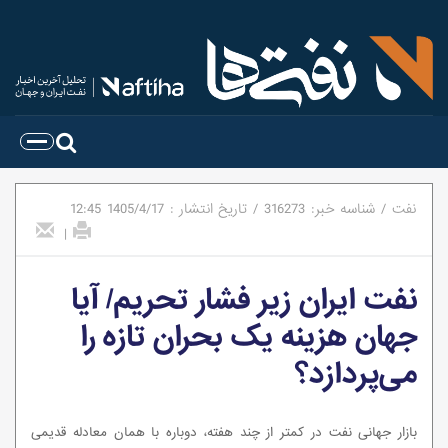
نفت
/
شناسه خبر:
316273
/
تاریخ انتشار :
1405/4/17
12:45
|
نفت ایران زیر فشار تحریم/ آیا
جهان هزینه یک بحران تازه را
می‌پردازد؟
بازار جهانی نفت در کمتر از چند هفته، دوباره با همان معادله قدیمی