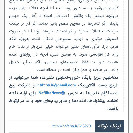
حالا در چنین شرایطی، پاسخ قطعی به این پرسش که بنزین
گران‌تر می‌شود یا نه، هنوز زود است اما آنچه فعلاً از بازار دیده
می‌شود بیشتر یک واکنش احتیاطی است تا آغاز یک جهش
پایدار. اگر تنش‌ها در همین سطح باقی بماند، اثر آن بر قیمت
سوخت احتمالاً محدود و کوتاه‌مدت خواهد بود؛ اما در صورت
گسترش درگیری و تهدید مسیرهای انتقال نفت، به‌ویژه تنگه
هرمز، بازار فرآورده‌های نفتی می‌تواند خیلی سریع‌تر از نفت خام
وارد فاز افزایشی شود. به همین دلیل، آنچه در روزهای آینده
اهمیت دارد نه فقط تصمیم‌های سیاسی، بلکه میزان اختلال
واقعی در عرضه و حمل‌ونقل نفت در منطقه است.
مخاطبین عزیز پایگاه خبری–تحلیلی نفتی‌ها؛ شما می‌توانید از
طریق پست الکترونیک
naftiha.ir@gmail.com
و دایرکت پیج
اینستاگرام نفتی‌ها به آدرس
@NaftihaNews
برای ارائه نقطه
نظرات، پیشنهادها، انتقادها و سایر پیام‌های خود با ما در ارتباط
باشید.
لینک کوتاه
http://naftiha.ir/316273