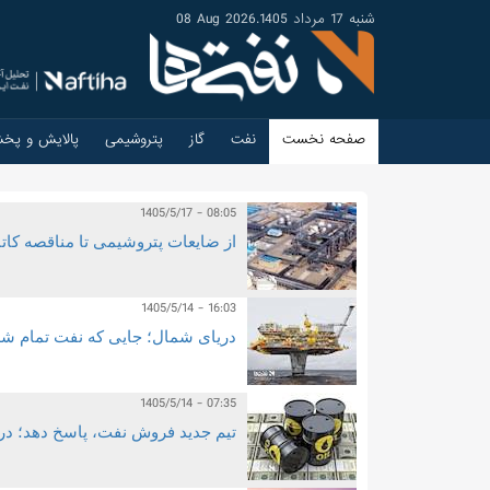
شنبه 17 مرداد 1405
.
08 Aug 2026
صفحه نخست
نفت
گاز
پتروشیمی
پالایش و پخ
1405/5/17 - 08:05
از ضایعات پتروشیمی تا مناقصه کاتا
1405/5/14 - 16:03
دریای شمال؛ جایی که نفت تمام شد
1405/5/14 - 07:35
تیم جدید فروش نفت، پاسخ دهد؛ د