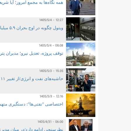
همه نگاه‌ها به مجمع امروز؛ آیا شر
1405/5/4 - 12:27
ویتول چگونه در اوج بحران ۵.۹ میلیارد دلار میان سهامدارانش تقسیم کرد؟
1405/5/4 - 08:08
توقف پروژه، تعدیل نیرو؛ مدیران پ
1405/5/3 - 15:35
حاشیه‌های نفت و انرژی/از تغییر ١١ مدیر فروش نفت ایران در ٢ سال تا شایعه بنزین ۱۰ هزار تومانی آن‌هم در شرایط کنونی!
1405/5/3 - 12:16
اختصاصی "نفتی‌ها": دستگیری متهم 
1405/4/31 - 06:00
نظرسنجی ادامه دارد/در میان مدیر