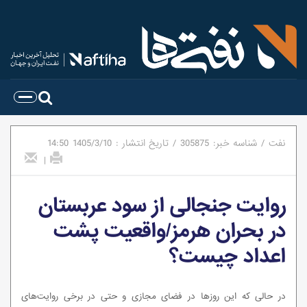
نفت
/
شناسه خبر:
305875
/
تاریخ انتشار :
1405/3/10
14:50
|
روایت جنجالی از سود عربستان
در بحران هرمز/واقعیت پشت
اعداد چیست؟
در حالی که این روزها در فضای مجازی و حتی در برخی روایت‌های