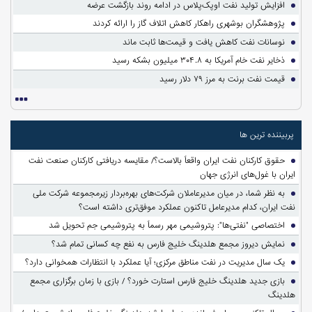
افزایش تولید نفت اوپک‌پلاس در ادامه روند بازگشت عرضه
پژوهشگران بوشهری راهکار کاهش اتلاف گاز را ارائه کردند
نوسانات نفت کاهش یافت و قیمت‌ها ثابت ماند
ذخایر نفت خام آمریکا به ۳۰۴.۸ میلیون بشکه رسید
قیمت نفت برنت به مرز ۷۹ دلار رسید
پربیننده ترین ها
حقوق کارکنان نفت ایران واقعاً بالاست؟/ مقایسه دریافتی کارکنان صنعت نفت
ایران با غول‌های انرژی جهان
به نظر شما، در میان مدیرعاملان شرکت‌های بهره‌بردار زیرمجموعه شرکت ملی
نفت ایران، کدام مدیرعامل تاکنون عملکرد موفق‌تری داشته است؟
اختصاصی "نفتی‌ها": پتروشیمی مهر رسماً به پتروشیمی جم تحویل شد
نمایش دیروز مجمع هلدینگ خلیج فارس به نفع چه کسانی تمام شد؟
یک سال مدیریت در نفت مناطق مرکزی؛ آیا عملکرد با انتظارات همخوانی دارد؟
بازی جدید هلدینگ خلیج فارس استارت خورد؟ / بازی با زمان برگزاری مجمع
هلدینگ