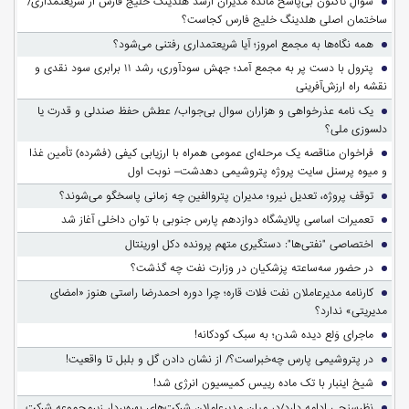
سوالِ تاکنون بی‌پاسخ مانده مدیران ارشد هلدینگ خلیج فارس از شریعتمداری/
ساختمان اصلی هلدینگ خلیج فارس کجاست؟
همه نگاه‌ها به مجمع امروز؛ آیا شریعتمداری رفتنی می‌شود؟
پترول با دست پر به مجمع آمد؛ جهش سودآوری، رشد ۱۱ برابری سود نقدی و
نقشه راه ارزش‌آفرینی
یک نامه عذرخواهی و هزاران سوال بی‌جواب/ عطش حفظ صندلی و قدرت یا
دلسوزی ملی؟
فراخوان مناقصه یک مرحله‌ای عمومی همراه با ارزیابی کیفی (فشرده) تأمین غذا
و میوه پرسنل سایت پروژه پتروشیمی دهدشت– نوبت اول
توقف پروژه، تعدیل نیرو؛ مدیران پتروالفین چه زمانی پاسخگو می‌شوند؟
تعمیرات اساسی پالایشگاه دوازدهم پارس جنوبی با توان داخلی آغاز شد
اختصاصی "نفتی‌ها": دستگیری متهم پرونده دکل اورینتال
در حضور سه‌ساعته پزشکیان در وزارت نفت چه گذشت؟
کارنامه مدیرعاملان نفت فلات قاره؛ چرا دوره احمدرضا راستی هنوز «امضای
مدیریتی» ندارد؟
ماجرای وَلع دیده شدن؛ به سبک کودکانه!
در پتروشیمی پارس چه‌خبراست؟/ از نشان دادن گل و بلبل تا واقعیت!
شیخ اینبار با تک ماده رییس کمیسیون انرژی شد!
نظرسنجی ادامه دارد/در میان مدیرعاملان شرکت‌های بهره‌بردار زیرمجموعه شرکت