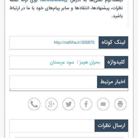
اینستاگرام نفتی‌ها به آدرس
@NaftihaNews
برای ارائه نقطه
نظرات، پیشنهادها، انتقادها و سایر پیام‌های خود با ما در ارتباط
باشید.
لینک کوتاه
http://naftiha.ir/305875
کلیدواژه
بحران هرمز
سود عربستان
اخبار مرتبط
ارسال نظرات