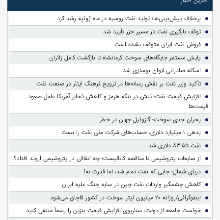
آخرین اخبار
برخلاف پیش‌بینی‌ها؛ تولید نفت روسیه در ماه ژوئیه رشد کرد
توقف بارگیری نفت در مسیر خزر تأیید شد
فروش نفت ایران متوقف نشده است
پایش مستمر جایگاه‌های سوخت کرمانشاه تا بازگشت کامل زائران
اسکله صادراتی لاوان نوسازی شد
تأکید وزیر نفت بر نقش رسانه‌ها در ترویج فرهنگ ایثار در صنعت نفت
افزایش قیمت نفت؛ تنش در تنگه هرمز و کاهش ذخایر آمریکا عامل صعود
قیمت‌ها
بحران جدی سوخت؛ گازوئیل جهان در خطر
بدهی ۱ میلیارد دلاری، حساب‌های شرکت ملی نفت را بست
نفت ۸۳.۵۵ دلاری شد
از ضایعات پتروشیمی تا مناقصه کاتالیست؛ چه اتفاقی در پتروشیمی اروند افتاد؟
دریای شمال؛ جایی که نفت تمام شد، اما قدرت نه!
کاهش چشمگیر واردات نفت چین در سایه جنگ علیه ایران
اینفوگرافی/روزانه ۲۰ میلیون لیتر سوخت در کشور قاچاق می‌شود
خواست جامعه از دولت: سناریوی افزایش قیمت بنزین را رسماً منتفی کنید