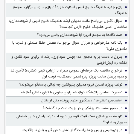
بازی جدید هلدینگ خلیج فارس استارت خورد؟ / بازی با زمان برگزاری مجمع
هلدینگ
سوالِ تاکنون بی‌پاسخ مانده مدیران ارشد هلدینگ خلیج فارس از شریعتمداری/
ساختمان اصلی هلدینگ خلیج فارس کجاست؟
همه نگاه‌ها به مجمع امروز؛ آیا شریعتمداری رفتنی می‌شود؟
یک نامه عذرخواهی و هزاران سوال بی‌جواب/ عطش حفظ صندلی و قدرت یا
دلسوزی ملی؟
پترول با دست پر به مجمع آمد؛ جهش سودآوری، رشد ۱۱ برابری سود نقدی و
نقشه راه ارزش‌آفرینی
فراخوان مناقصه یک مرحله‌ای عمومی همراه با ارزیابی کیفی (فشرده) تأمین غذا
و میوه پرسنل سایت پروژه پتروشیمی دهدشت– نوبت اول
توقف پروژه، تعدیل نیرو؛ مدیران پتروالفین چه زمانی پاسخگو می‌شوند؟
تعمیرات اساسی پالایشگاه دوازدهم پارس جنوبی با توان داخلی آغاز شد
اختصاصی "نفتی‌ها": دستگیری متهم پرونده دکل اورینتال
در حضور سه‌ساعته پزشکیان در وزارت نفت چه گذشت؟
کارنامه مدیرعاملان نفت فلات قاره؛ چرا دوره احمدرضا راستی هنوز «امضای
مدیریتی» ندارد؟
در پتروشیمی پارس چه‌خبراست؟/ از نشان دادن گل و بلبل تا واقعیت!