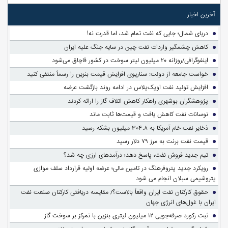
آخرین اخبار
دریای شمال؛ جایی که نفت تمام شد، اما قدرت نه!
کاهش چشمگیر واردات نفت چین در سایه جنگ علیه ایران
اینفوگرافی/روزانه ۲۰ میلیون لیتر سوخت در کشور قاچاق می‌شود
خواست جامعه از دولت: سناریوی افزایش قیمت بنزین را رسماً منتفی کنید
افزایش تولید نفت اوپک‌پلاس در ادامه روند بازگشت عرضه
پژوهشگران بوشهری راهکار کاهش اتلاف گاز را ارائه کردند
نوسانات نفت کاهش یافت و قیمت‌ها ثابت ماند
ذخایر نفت خام آمریکا به ۳۰۴.۸ میلیون بشکه رسید
قیمت نفت برنت به مرز ۷۹ دلار رسید
تیم جدید فروش نفت، پاسخ دهد؛ درآمدهای ارزی چه شد؟
رویکرد جدید پتروفرهنگ در تامین مالی؛ عرضه اولیه قرارداد سلف موازی
پتروشیمی سبلان انجام می شود
حقوق کارکنان نفت ایران واقعاً بالاست؟/ مقایسه دریافتی کارکنان صنعت نفت
ایران با غول‌های انرژی جهان
ثبت رکورد صرفه‌جویی ۱۲ میلیون لیتری بنزین با تمرکز بر سوخت گاز