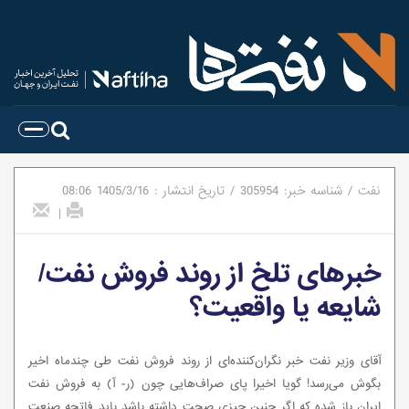
نفت
/
شناسه خبر:
305954
/
تاریخ انتشار :
1405/3/16
08:06
|
خبرهای تلخ از روند فروش نفت/
شایعه یا واقعیت؟
آقای وزیر نفت خبر نگران‌کننده‌ای از روند فروش نفت طی چندماه اخیر
بگوش می‌رسد! گویا اخیرا پای صراف‌هایی چون (ر- آ) به فروش نفت
ایران باز شده که اگر چنین چیزی صحت داشته باشد باید فاتحه صنعت