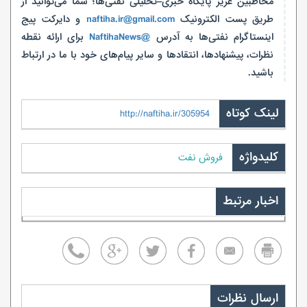
مخاطبین عزیز پایگاه خبری–تحلیلی نفتی‌ها؛ شما می‌توانید از
طریق پست الکترونیک
naftiha.ir@gmail.com
و دایرکت پیج
اینستاگرام نفتی‌ها به آدرس
@NaftihaNews
برای ارائه نقطه
نظرات، پیشنهادها، انتقادها و سایر پیام‌های خود با ما در ارتباط
باشید.
لینک کوتاه
http://naftiha.ir/305954
کلیدواژه
فروش نفت
اخبار مرتبط
ارسال نظرات