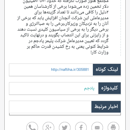
لینک کوتاه
http://naftiha.ir/305881
کلیدواژه
پادجم
اخبار مرتبط