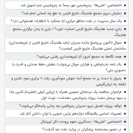
اختصاصی "نفتی‌ها": پتروشیمی مهر رسماً به پتروشیمی جم تحویل شد
نمایش دیروز مجمع هلدینگ خلیج فارس به نفع چه کسانی تمام شد؟
یک سال مدیریت در نفت مناطق مرکزی؛ آیا عملکرد با انتظارات همخوانی دارد؟
بازی جدید هلدینگ خلیج فارس استارت خورد؟ / بازی با زمان برگزاری مجمع
هلدینگ
سوالِ تاکنون بی‌پاسخ مانده مدیران ارشد هلدینگ خلیج فارس از شریعتمداری/
ساختمان اصلی هلدینگ خلیج فارس کجاست؟
همه نگاه‌ها به مجمع امروز؛ آیا شریعتمداری رفتنی می‌شود؟
یک نامه عذرخواهی و هزاران سوال بی‌جواب/ عطش حفظ صندلی و قدرت یا
دلسوزی ملی؟
پترول با دست پر به مجمع آمد؛ جهش سودآوری، رشد ۱۱ برابری سود نقدی و
نقشه راه ارزش‌آفرینی
فراخوان مناقصه یک مرحله‌ای عمومی همراه با ارزیابی کیفی (فشرده) تأمین غذا
و میوه پرسنل سایت پروژه پتروشیمی دهدشت– نوبت اول
توقف پروژه، تعدیل نیرو؛ مدیران پتروالفین چه زمانی پاسخگو می‌شوند؟
تعمیرات اساسی پالایشگاه دوازدهم پارس جنوبی با توان داخلی آغاز شد
اختصاصی "نفتی‌ها": دستگیری متهم پرونده دکل اورینتال
در حضور سه‌ساعته پزشکیان در وزارت نفت چه گذشت؟