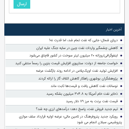
ارسال
آخرین اخبار
دریای شمال؛ جایی که نفت تمام شد، اما قدرت نه!
کاهش چشمگیر واردات نفت چین در سایه جنگ علیه ایران
اینفوگرافی/روزانه ۲۰ میلیون لیتر سوخت در کشور قاچاق می‌شود
خواست جامعه از دولت: سناریوی افزایش قیمت بنزین را رسماً منتفی کنید
افزایش تولید نفت اوپک‌پلاس در ادامه روند بازگشت عرضه
پژوهشگران بوشهری راهکار کاهش اتلاف گاز را ارائه کردند
نوسانات نفت کاهش یافت و قیمت‌ها ثابت ماند
ذخایر نفت خام آمریکا به ۳۰۴.۸ میلیون بشکه رسید
قیمت نفت برنت به مرز ۷۹ دلار رسید
تیم جدید فروش نفت، پاسخ دهد؛ درآمدهای ارزی چه شد؟
رویکرد جدید پتروفرهنگ در تامین مالی؛ عرضه اولیه قرارداد سلف موازی
پتروشیمی سبلان انجام می شود