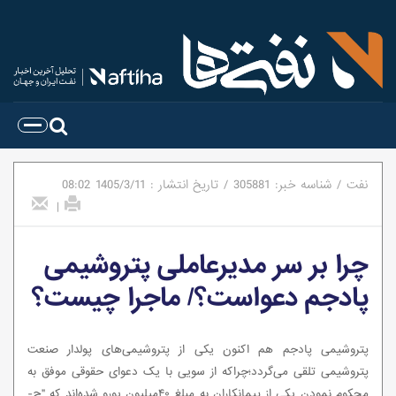
نفت
/
شناسه خبر:
305881
/
تاریخ انتشار :
1405/3/11
08:02
|
چرا بر سر مدیرعاملی پتروشیمی
پادجم دعواست؟/ ماجرا چیست؟
پتروشیمی پادجم هم اکنون یکی از پتروشیمی‌های پولدار صنعت
پتروشیمی تلقی می‌گردد؛چراکه از سویی با یک دعوای حقوقی موفق به
محکوم نمودن یکی از پیمانکاران به مبلغ ۴۰میلیون یورو شده‌اند که "ج-