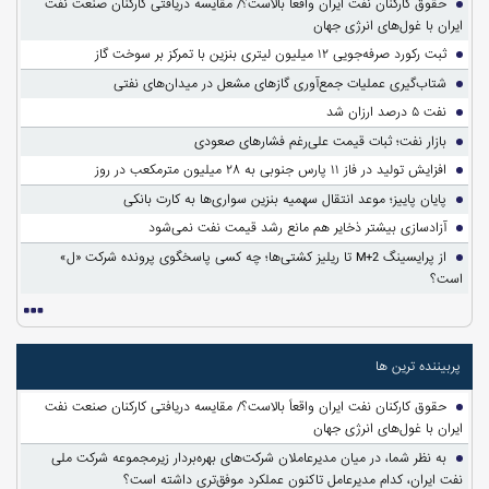
حقوق کارکنان نفت ایران واقعاً بالاست؟/ مقایسه دریافتی کارکنان صنعت نفت
ایران با غول‌های انرژی جهان
ثبت رکورد صرفه‌جویی ۱۲ میلیون لیتری بنزین با تمرکز بر سوخت گاز
شتاب‌گیری عملیات جمع‌آوری گازهای مشعل در میدان‌های نفتی
نفت ۵ درصد ارزان شد
بازار نفت؛ ثبات قیمت علی‌رغم فشارهای صعودی
افزایش تولید در فاز ۱۱ پارس جنوبی به ۲۸ میلیون مترمکعب در روز
پایان پاییز؛ موعد انتقال سهمیه بنزین سواری‌ها به کارت بانکی
آزادسازی بیشتر ذخایر هم مانع رشد قیمت نفت نمی‌شود
از پرایسینگ M+2 تا ریلیز کشتی‌ها؛ چه کسی پاسخگوی پرونده شرکت «ل»
است؟
پربیننده ترین ها
حقوق کارکنان نفت ایران واقعاً بالاست؟/ مقایسه دریافتی کارکنان صنعت نفت
ایران با غول‌های انرژی جهان
به نظر شما، در میان مدیرعاملان شرکت‌های بهره‌بردار زیرمجموعه شرکت ملی
نفت ایران، کدام مدیرعامل تاکنون عملکرد موفق‌تری داشته است؟