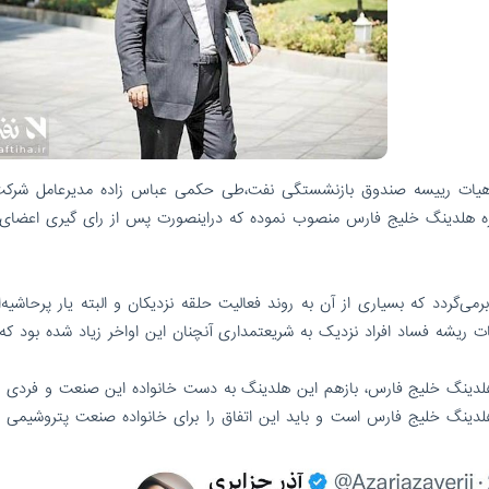
یس هیات رییسه صندوق بازنشستگی نفت،طی حکمی عباس زاده مدیرعامل شرک
یره هلدینگ خلیج فارس منصوب نموده که دراینصورت پس از رای گیری اعضای
برمی‌گردد که بسیاری از آن به روند فعالیت حلقه نزدیکان و البته یار پرحاشیه
ه سوم واحد۳۰۳ برمی‌گردد.شایعات ریشه فساد افراد نزدیک به شریعتمداری آنچنان این اواخر زیاد شده بو
 هلدینگ خلیج فارس، بازهم این هلدینگ به دست خانواده این صنعت و فردی ا
لدینگ خلیج فارس است و باید این اتفاق را برای خانواده صنعت پتروشیمی 