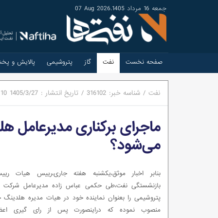
جمعه 16 مرداد 1405
.
07 Aug 2026
صفحه نخست
نفت
گاز
پتروشیمی
پالایش و پخ
نفت
/
شناسه خبر:
316102
/
تاریخ انتشار :
1405/3/27
:10
ماجرای برکناری مدیرعامل ه
می‌شود؟
بنابر اخبار موثق،یکشنبه هفته جاری،رییس هیات ریی
بازنشستگی نفت،طی حکمی عباس زاده مدیرعامل شرکت م
پتروشیمی را بعنوان نماینده خود در هیات مدیره هلدینگ 
منصوب نموده که دراینصورت پس از رای گیری اعض