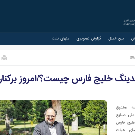
ش
بین الملل
گزارش تصویری
منهای نفت
09
لدینگ خلیج فارس چیست؟/امروز برکنار
سه صندوق
لی صنایع
خلیج فارس
ای هیات