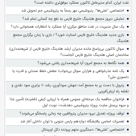
نفت ایران، کدام مدیرعامل تاکنون عملکرد موفق‌تری داشته است؟
اختصاصی "نفتی‌ها": پتروشیمی مهر رسماً به پتروشیمی جم تحویل شد
نمایش دیروز مجمع هلدینگ خلیج فارس به نفع چه کسانی تمام شد؟
یک سال مدیریت در نفت مناطق مرکزی؛ آیا عملکرد با انتظارات همخوانی دارد؟
بازی جدید هلدینگ خلیج فارس استارت خورد؟ / بازی با زمان برگزاری مجمع
هلدینگ
سوالِ تاکنون بی‌پاسخ مانده مدیران ارشد هلدینگ خلیج فارس از شریعتمداری/
ساختمان اصلی هلدینگ خلیج فارس کجاست؟
همه نگاه‌ها به مجمع امروز؛ آیا شریعتمداری رفتنی می‌شود؟
یک نامه عذرخواهی و هزاران سوال بی‌جواب/ عطش حفظ صندلی و قدرت یا
دلسوزی ملی؟
پترول با دست پر به مجمع آمد؛ جهش سودآوری، رشد ۱۱ برابری سود نقدی و
نقشه راه ارزش‌آفرینی
فراخوان مناقصه یک مرحله‌ای عمومی همراه با ارزیابی کیفی (فشرده) تأمین غذا
و میوه پرسنل سایت پروژه پتروشیمی دهدشت– نوبت اول
توقف پروژه، تعدیل نیرو؛ مدیران پتروالفین چه زمانی پاسخگو می‌شوند؟
تعمیرات اساسی پالایشگاه دوازدهم پارس جنوبی با توان داخلی آغاز شد
اختصاصی "نفتی‌ها": دستگیری متهم پرونده دکل اورینتال