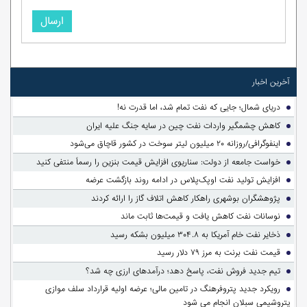
ارسال
آخرین اخبار
دریای شمال؛ جایی که نفت تمام شد، اما قدرت نه!
کاهش چشمگیر واردات نفت چین در سایه جنگ علیه ایران
اینفوگرافی/روزانه ۲۰ میلیون لیتر سوخت در کشور قاچاق می‌شود
خواست جامعه از دولت: سناریوی افزایش قیمت بنزین را رسماً منتفی کنید
افزایش تولید نفت اوپک‌پلاس در ادامه روند بازگشت عرضه
پژوهشگران بوشهری راهکار کاهش اتلاف گاز را ارائه کردند
نوسانات نفت کاهش یافت و قیمت‌ها ثابت ماند
ذخایر نفت خام آمریکا به ۳۰۴.۸ میلیون بشکه رسید
قیمت نفت برنت به مرز ۷۹ دلار رسید
تیم جدید فروش نفت، پاسخ دهد؛ درآمدهای ارزی چه شد؟
رویکرد جدید پتروفرهنگ در تامین مالی؛ عرضه اولیه قرارداد سلف موازی
پتروشیمی سبلان انجام می شود