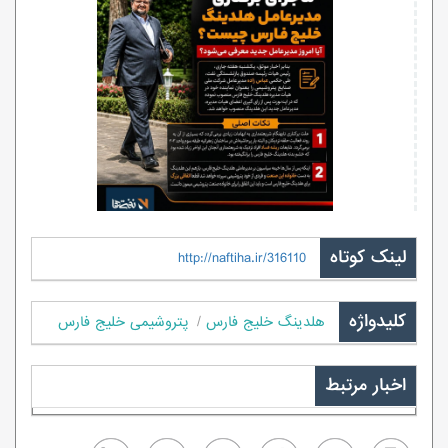
لینک کوتاه
http://naftiha.ir/316110
کلیدواژه
هلدینگ خلیج فارس
پتروشیمی خلیج فارس
اخبار مرتبط