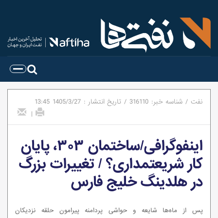
نفت
/
شناسه خبر:
316110
/
تاریخ انتشار :
1405/3/27
13:45
|
اینفوگرافی/ساختمان ۳۰۳، پایان
کار شریعتمداری؟ / تغییرات بزرگ
در هلدینگ خلیج فارس
پس از ماه‌ها شایعه و حواشی پردامنه پیرامون حلقه نزدیکان