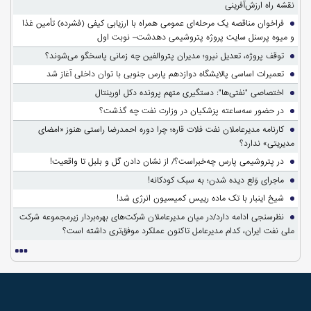
نقشه راه ارزش‌آفرینی
فراخوان مناقصه یک مرحله‌ای عمومی همراه با ارزیابی کیفی (فشرده) تأمین غذا
و میوه پرسنل سایت پروژه پتروشیمی دهدشت– نوبت اول
توقف پروژه، تعدیل نیرو؛ مدیران پتروالفین چه زمانی پاسخگو می‌شوند؟
تعمیرات اساسی پالایشگاه دوازدهم پارس جنوبی با توان داخلی آغاز شد
اختصاصی "نفتی‌ها": دستگیری متهم پرونده دکل اورینتال
در حضور سه‌ساعته پزشکیان در وزارت نفت چه گذشت؟
کارنامه مدیرعاملان نفت فلات قاره؛ چرا دوره احمدرضا راستی هنوز «امضای
مدیریتی» ندارد؟
در پتروشیمی پارس چه‌خبراست؟/ از نشان دادن گل و بلبل تا واقعیت!
ماجرای وَلع دیده شدن؛ به سبک کودکانه!
شیخ اینبار با تک ماده رییس کمیسیون انرژی شد!
نظرسنجی ادامه دارد/در میان مدیرعاملان شرکت‌های بهره‌بردار زیرمجموعه شرکت
ملی نفت ایران، کدام مدیرعامل تاکنون عملکرد موفق‌تری داشته است؟