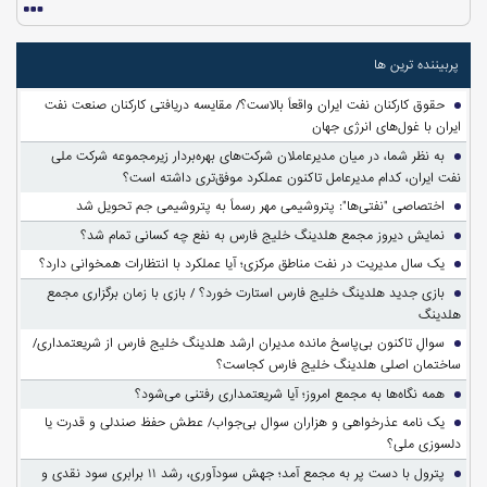
پربیننده ترین ها
حقوق کارکنان نفت ایران واقعاً بالاست؟/ مقایسه دریافتی کارکنان صنعت نفت
ایران با غول‌های انرژی جهان
به نظر شما، در میان مدیرعاملان شرکت‌های بهره‌بردار زیرمجموعه شرکت ملی
نفت ایران، کدام مدیرعامل تاکنون عملکرد موفق‌تری داشته است؟
اختصاصی "نفتی‌ها": پتروشیمی مهر رسماً به پتروشیمی جم تحویل شد
نمایش دیروز مجمع هلدینگ خلیج فارس به نفع چه کسانی تمام شد؟
یک سال مدیریت در نفت مناطق مرکزی؛ آیا عملکرد با انتظارات همخوانی دارد؟
بازی جدید هلدینگ خلیج فارس استارت خورد؟ / بازی با زمان برگزاری مجمع
هلدینگ
سوالِ تاکنون بی‌پاسخ مانده مدیران ارشد هلدینگ خلیج فارس از شریعتمداری/
ساختمان اصلی هلدینگ خلیج فارس کجاست؟
همه نگاه‌ها به مجمع امروز؛ آیا شریعتمداری رفتنی می‌شود؟
یک نامه عذرخواهی و هزاران سوال بی‌جواب/ عطش حفظ صندلی و قدرت یا
دلسوزی ملی؟
پترول با دست پر به مجمع آمد؛ جهش سودآوری، رشد ۱۱ برابری سود نقدی و