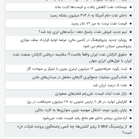
نوسانات نفت کاهش یافت و قیمت‌ها ثابت ماند
ذخایر نفت خام آمریکا به ۳۰۴.۸ میلیون بشکه رسید
قیمت نفت برنت به مرز ۷۹ دلار رسید
تیم جدید فروش نفت، پاسخ دهد؛ درآمدهای ارزی چه شد؟
رویکرد جدید پتروفرهنگ در تامین مالی؛ عرضه اولیه قرارداد سلف موازی
پتروشیمی سبلان انجام می شود
حقوق کارکنان نفت ایران واقعاً بالاست؟/ مقایسه دریافتی کارکنان صنعت نفت
ایران با غول‌های انرژی جهان
ثبت رکورد صرفه‌جویی ۱۲ میلیون لیتری بنزین با تمرکز بر سوخت گاز
شتاب‌گیری عملیات جمع‌آوری گازهای مشعل در میدان‌های نفتی
نفت ۵ درصد ارزان شد
بازار نفت؛ ثبات قیمت علی‌رغم فشارهای صعودی
افزایش تولید در فاز ۱۱ پارس جنوبی به ۲۸ میلیون مترمکعب در روز
پایان پاییز؛ موعد انتقال سهمیه بنزین سواری‌ها به کارت بانکی
آزادسازی بیشتر ذخایر هم مانع رشد قیمت نفت نمی‌شود
از پرایسینگ M+2 تا ریلیز کشتی‌ها؛ چه کسی پاسخگوی پرونده شرکت «ل»
است؟