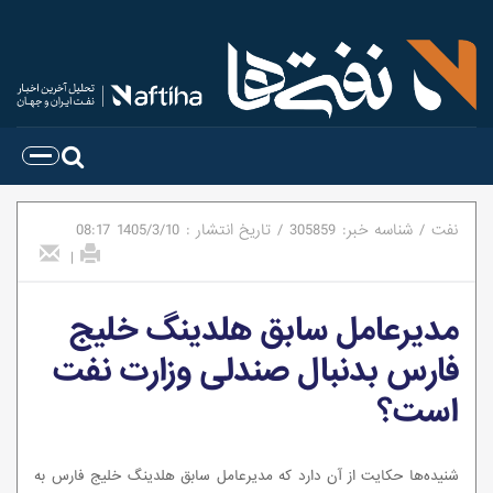
نفت
/
شناسه خبر:
305859
/
تاریخ انتشار :
1405/3/10
08:17
|
مدیرعامل سابق هلدینگ خلیج
فارس بدنبال صندلی وزارت نفت
است؟
شنیده‌ها حکایت از آن دارد که مدیرعامل سابق هلدینگ خلیج فارس به