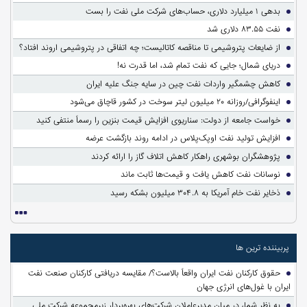
بدهی ۱ میلیارد دلاری، حساب‌های شرکت ملی نفت را بست
نفت ۸۳.۵۵ دلاری شد
از ضایعات پتروشیمی تا مناقصه کاتالیست؛ چه اتفاقی در پتروشیمی اروند افتاد؟
دریای شمال؛ جایی که نفت تمام شد، اما قدرت نه!
کاهش چشمگیر واردات نفت چین در سایه جنگ علیه ایران
اینفوگرافی/روزانه ۲۰ میلیون لیتر سوخت در کشور قاچاق می‌شود
خواست جامعه از دولت: سناریوی افزایش قیمت بنزین را رسماً منتفی کنید
افزایش تولید نفت اوپک‌پلاس در ادامه روند بازگشت عرضه
پژوهشگران بوشهری راهکار کاهش اتلاف گاز را ارائه کردند
نوسانات نفت کاهش یافت و قیمت‌ها ثابت ماند
ذخایر نفت خام آمریکا به ۳۰۴.۸ میلیون بشکه رسید
پربیننده ترین ها
حقوق کارکنان نفت ایران واقعاً بالاست؟/ مقایسه دریافتی کارکنان صنعت نفت
ایران با غول‌های انرژی جهان
به نظر شما، در میان مدیرعاملان شرکت‌های بهره‌بردار زیرمجموعه شرکت ملی