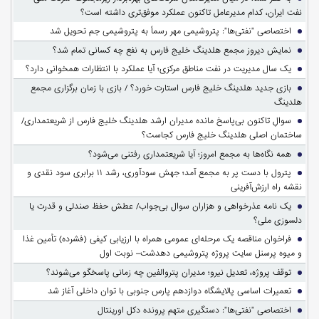
نفت ایران، کدام مدیرعامل تاکنون عملکرد موفق‌تری داشته است؟
اختصاصی "نفتی‌ها": پتروشیمی مهر رسماً به پتروشیمی جم تحویل شد
نمایش دیروز مجمع هلدینگ خلیج فارس به نفع چه کسانی تمام شد؟
یک سال مدیریت در نفت مناطق مرکزی؛ آیا عملکرد با انتظارات همخوانی دارد؟
بازی جدید هلدینگ خلیج فارس استارت خورد؟ / بازی با زمان برگزاری مجمع
هلدینگ
سوالِ تاکنون بی‌پاسخ مانده مدیران ارشد هلدینگ خلیج فارس از شریعتمداری/
ساختمان اصلی هلدینگ خلیج فارس کجاست؟
همه نگاه‌ها به مجمع امروز؛ آیا شریعتمداری رفتنی می‌شود؟
پترول با دست پر به مجمع آمد؛ جهش سودآوری، رشد ۱۱ برابری سود نقدی و
نقشه راه ارزش‌آفرینی
یک نامه عذرخواهی و هزاران سوال بی‌جواب/ عطش حفظ صندلی و قدرت یا
دلسوزی ملی؟
فراخوان مناقصه یک مرحله‌ای عمومی همراه با ارزیابی کیفی (فشرده) تأمین غذا
و میوه پرسنل سایت پروژه پتروشیمی دهدشت– نوبت اول
توقف پروژه، تعدیل نیرو؛ مدیران پتروالفین چه زمانی پاسخگو می‌شوند؟
تعمیرات اساسی پالایشگاه دوازدهم پارس جنوبی با توان داخلی آغاز شد
اختصاصی "نفتی‌ها": دستگیری متهم پرونده دکل اورینتال