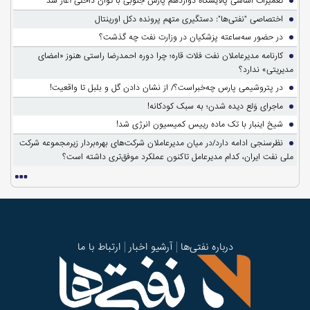
تعمیرات اساسی پالایشگاه دوازدهم پارس جنوبی با توان داخلی آغاز شد
اختصاصی "نفتی‌ها": دستگیری متهم پرونده دکل اورینتال
در حضور سه‌ساعته پزشکیان در وزارت نفت چه گذشت؟
کارنامه مدیرعاملان نفت فلات قاره؛ چرا دوره احمدرضا راستی هنوز «امضای
مدیریتی» ندارد؟
در پتروشیمی پارس چه‌خبراست؟/ از نشان دادن گل و بلبل تا واقعیت!
ماجرای وَلع دیده شدن؛ به سبک کودکانه!
شیخ اینبار با تک ماده رییس کمیسیون انرژی شد!
نظرسنجی ادامه دارد/در میان مدیرعاملان شرکت‌های بهره‌بردار زیرمجموعه شرکت
ملی نفت ایران، کدام مدیرعامل تاکنون عملکرد موفق‌تری داشته است؟
درباره نفتی‌ها
آرشیو اخبار
ارتباط با ما