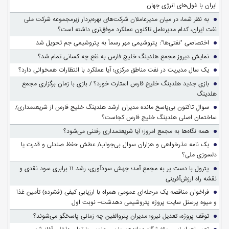
ایران با غول‌های انرژی جهان
به نظر شما، در میان مدیرعاملان شرکت‌های بهره‌بردار زیرمجموعه شرکت ملی
نفت ایران، کدام مدیرعامل تاکنون عملکرد موفق‌تری داشته است؟
اختصاصی "نفتی‌ها": پتروشیمی مهر رسماً به پتروشیمی جم تحویل شد
نمایش دیروز مجمع هلدینگ خلیج فارس به نفع چه کسانی تمام شد؟
یک سال مدیریت در نفت مناطق مرکزی؛ آیا عملکرد با انتظارات همخوانی دارد؟
بازی جدید هلدینگ خلیج فارس استارت خورد؟ / بازی با زمان برگزاری مجمع
هلدینگ
سوالِ تاکنون بی‌پاسخ مانده مدیران ارشد هلدینگ خلیج فارس از شریعتمداری/
ساختمان اصلی هلدینگ خلیج فارس کجاست؟
همه نگاه‌ها به مجمع امروز؛ آیا شریعتمداری رفتنی می‌شود؟
یک نامه عذرخواهی و هزاران سوال بی‌جواب/ عطش حفظ صندلی و قدرت یا
دلسوزی ملی؟
پترول با دست پر به مجمع آمد؛ جهش سودآوری، رشد ۱۱ برابری سود نقدی و
نقشه راه ارزش‌آفرینی
فراخوان مناقصه یک مرحله‌ای عمومی همراه با ارزیابی کیفی (فشرده) تأمین غذا
و میوه پرسنل سایت پروژه پتروشیمی دهدشت– نوبت اول
توقف پروژه، تعدیل نیرو؛ مدیران پتروالفین چه زمانی پاسخگو می‌شوند؟