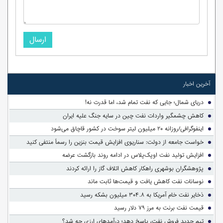
ارسال
آخرین اخبار
دریای شمال؛ جایی که نفت تمام شد، اما قدرت نه!
کاهش چشمگیر واردات نفت چین در سایه جنگ علیه ایران
اینفوگرافی/روزانه ۲۰ میلیون لیتر سوخت در کشور قاچاق می‌شود
خواست جامعه از دولت: سناریوی افزایش قیمت بنزین را رسماً منتفی کنید
افزایش تولید نفت اوپک‌پلاس در ادامه روند بازگشت عرضه
پژوهشگران بوشهری راهکار کاهش اتلاف گاز را ارائه کردند
نوسانات نفت کاهش یافت و قیمت‌ها ثابت ماند
ذخایر نفت خام آمریکا به ۳۰۴.۸ میلیون بشکه رسید
قیمت نفت برنت به مرز ۷۹ دلار رسید
تیم جدید فروش نفت، پاسخ دهد؛ درآمدهای ارزی چه شد؟