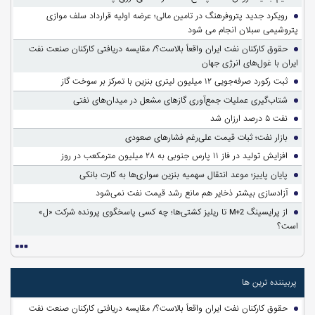
رویکرد جدید پتروفرهنگ در تامین مالی؛ عرضه اولیه قرارداد سلف موازی
پتروشیمی سبلان انجام می شود
حقوق کارکنان نفت ایران واقعاً بالاست؟/ مقایسه دریافتی کارکنان صنعت نفت
ایران با غول‌های انرژی جهان
ثبت رکورد صرفه‌جویی ۱۲ میلیون لیتری بنزین با تمرکز بر سوخت گاز
شتاب‌گیری عملیات جمع‌آوری گازهای مشعل در میدان‌های نفتی
نفت ۵ درصد ارزان شد
بازار نفت؛ ثبات قیمت علی‌رغم فشارهای صعودی
افزایش تولید در فاز ۱۱ پارس جنوبی به ۲۸ میلیون مترمکعب در روز
پایان پاییز؛ موعد انتقال سهمیه بنزین سواری‌ها به کارت بانکی
آزادسازی بیشتر ذخایر هم مانع رشد قیمت نفت نمی‌شود
از پرایسینگ M+2 تا ریلیز کشتی‌ها؛ چه کسی پاسخگوی پرونده شرکت «ل»
است؟
پربیننده ترین ها
حقوق کارکنان نفت ایران واقعاً بالاست؟/ مقایسه دریافتی کارکنان صنعت نفت