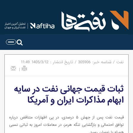
نفت
/
شناسه خبر:
305906
/
تاریخ انتشار :
1405/3/12
11:49
|
ثبات قیمت جهانی نفت در سایه
ابهام مذاکرات ایران و آمریکا
قیمت نفت پس از جهش ۵ درصدی، در پی اظهارات متناقض درباره
توافق احتمالی و بازگشایی تنگه هرمز، در معاملات امروز به ثباتی نسبی
همراه با نوسان رسید.