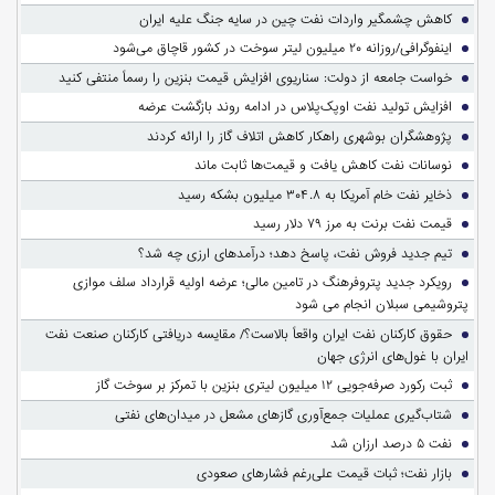
کاهش چشمگیر واردات نفت چین در سایه جنگ علیه ایران
اینفوگرافی/روزانه ۲۰ میلیون لیتر سوخت در کشور قاچاق می‌شود
خواست جامعه از دولت: سناریوی افزایش قیمت بنزین را رسماً منتفی کنید
افزایش تولید نفت اوپک‌پلاس در ادامه روند بازگشت عرضه
پژوهشگران بوشهری راهکار کاهش اتلاف گاز را ارائه کردند
نوسانات نفت کاهش یافت و قیمت‌ها ثابت ماند
ذخایر نفت خام آمریکا به ۳۰۴.۸ میلیون بشکه رسید
قیمت نفت برنت به مرز ۷۹ دلار رسید
تیم جدید فروش نفت، پاسخ دهد؛ درآمدهای ارزی چه شد؟
رویکرد جدید پتروفرهنگ در تامین مالی؛ عرضه اولیه قرارداد سلف موازی
پتروشیمی سبلان انجام می شود
حقوق کارکنان نفت ایران واقعاً بالاست؟/ مقایسه دریافتی کارکنان صنعت نفت
ایران با غول‌های انرژی جهان
ثبت رکورد صرفه‌جویی ۱۲ میلیون لیتری بنزین با تمرکز بر سوخت گاز
شتاب‌گیری عملیات جمع‌آوری گازهای مشعل در میدان‌های نفتی
نفت ۵ درصد ارزان شد
بازار نفت؛ ثبات قیمت علی‌رغم فشارهای صعودی