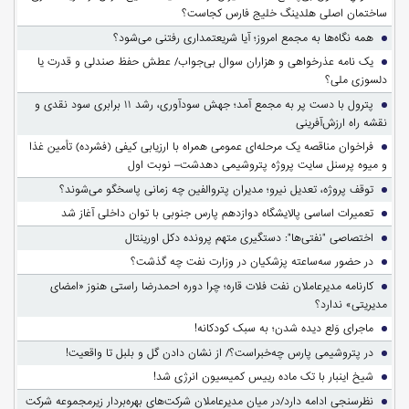
ساختمان اصلی هلدینگ خلیج فارس کجاست؟
همه نگاه‌ها به مجمع امروز؛ آیا شریعتمداری رفتنی می‌شود؟
یک نامه عذرخواهی و هزاران سوال بی‌جواب/ عطش حفظ صندلی و قدرت یا
دلسوزی ملی؟
پترول با دست پر به مجمع آمد؛ جهش سودآوری، رشد ۱۱ برابری سود نقدی و
نقشه راه ارزش‌آفرینی
فراخوان مناقصه یک مرحله‌ای عمومی همراه با ارزیابی کیفی (فشرده) تأمین غذا
و میوه پرسنل سایت پروژه پتروشیمی دهدشت– نوبت اول
توقف پروژه، تعدیل نیرو؛ مدیران پتروالفین چه زمانی پاسخگو می‌شوند؟
تعمیرات اساسی پالایشگاه دوازدهم پارس جنوبی با توان داخلی آغاز شد
اختصاصی "نفتی‌ها": دستگیری متهم پرونده دکل اورینتال
در حضور سه‌ساعته پزشکیان در وزارت نفت چه گذشت؟
کارنامه مدیرعاملان نفت فلات قاره؛ چرا دوره احمدرضا راستی هنوز «امضای
مدیریتی» ندارد؟
ماجرای وَلع دیده شدن؛ به سبک کودکانه!
در پتروشیمی پارس چه‌خبراست؟/ از نشان دادن گل و بلبل تا واقعیت!
شیخ اینبار با تک ماده رییس کمیسیون انرژی شد!
نظرسنجی ادامه دارد/در میان مدیرعاملان شرکت‌های بهره‌بردار زیرمجموعه شرکت