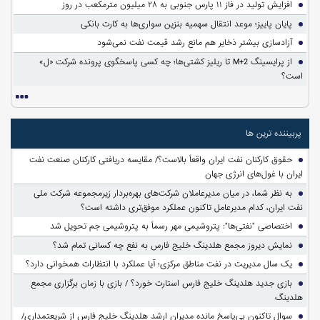
افزایش تولید در فاز ۱۱ پارس جنوبی به ۲۸ میلیون مترمکعب در روز
پایان پاییز؛ موعد انتقال سهمیه بنزین سواری‌ها به کارت بانکی
آزادسازی بیشتر ذخایر هم مانع رشد قیمت نفت نمی‌شود
از پرایسینگ M+2 تا ریلیز کشتی‌ها؛ چه کسی پاسخگوی پرونده شرکت «ل»
است؟
پربیننده ترین ها
حقوق کارکنان نفت ایران واقعاً بالاست؟/ مقایسه دریافتی کارکنان صنعت نفت
ایران با غول‌های انرژی جهان
به نظر شما، در میان مدیرعاملان شرکت‌های بهره‌بردار زیرمجموعه شرکت ملی
نفت ایران، کدام مدیرعامل تاکنون عملکرد موفق‌تری داشته است؟
اختصاصی "نفتی‌ها": پتروشیمی مهر رسماً به پتروشیمی جم تحویل شد
نمایش دیروز مجمع هلدینگ خلیج فارس به نفع چه کسانی تمام شد؟
یک سال مدیریت در نفت مناطق مرکزی؛ آیا عملکرد با انتظارات همخوانی دارد؟
بازی جدید هلدینگ خلیج فارس استارت خورد؟ / بازی با زمان برگزاری مجمع
هلدینگ
سوالِ تاکنون بی‌پاسخ مانده مدیران ارشد هلدینگ خلیج فارس از شریعتمداری/