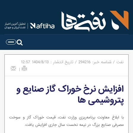
نفت
/
شناسه خبر:
294216
/
تاریخ انتشار :
1404/8/13
12:57
|
افزایش نرخ خوراک گاز صنایع و
پتروشیمی ها
با ابلاغ معاونت برنامه‌ریزی وزارت نفت، قیمت خوراک گاز و سوخت
مصرفی صنایع بزرگ در نیمه نخست سال جاری افزایش یافت.