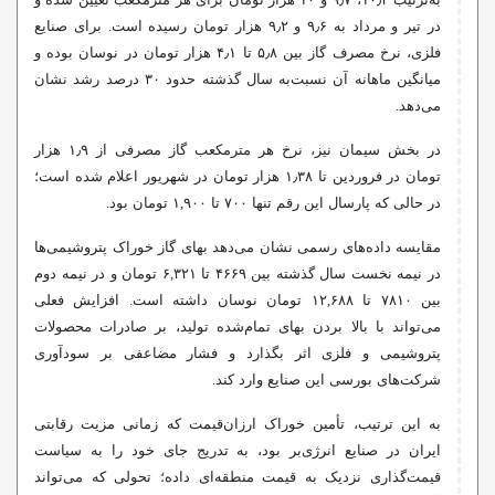
به‌ترتیب ۱۰٫۴، ۹٫۷ و ۱۰ هزار تومان برای هر مترمکعب تعیین شده و
در تیر و مرداد به ۹٫۶ و ۹٫۲ هزار تومان رسیده است. برای صنایع
فلزی، نرخ مصرف گاز بین ۵٫۸ تا ۴٫۱ هزار تومان در نوسان بوده و
میانگین ماهانه آن نسبت‌به سال گذشته حدود ۳۰ درصد رشد نشان
می‌دهد.
در بخش سیمان نیز، نرخ هر مترمکعب گاز مصرفی از ۱٫۹ هزار
تومان در فروردین تا ۱٫۳۸ هزار تومان در شهریور اعلام شده است؛
در حالی که پارسال این رقم تنها ۷۰۰ تا ۱,۹۰۰ تومان بود.
مقایسه داده‌های رسمی نشان می‌دهد بهای گاز خوراک پتروشیمی‌ها
در نیمه نخست سال گذشته بین ۴۶۶۹ تا ۶,۳۲۱ تومان و در نیمه دوم
بین ۷۸۱۰ تا ۱۲,۶۸۸ تومان نوسان داشته است. افزایش فعلی
می‌تواند با بالا بردن بهای تمام‌شده تولید، بر صادرات محصولات
پتروشیمی و فلزی اثر بگذارد و فشار مضاعفی بر سودآوری
شرکت‌های بورسی این صنایع وارد کند.
به این ترتیب، تأمین خوراک ارزان‌قیمت که زمانی مزیت رقابتی
ایران در صنایع انرژی‌بر بود، به تدریج جای خود را به سیاست
قیمت‌گذاری نزدیک به قیمت منطقه‌ای داده؛ تحولی که می‌تواند