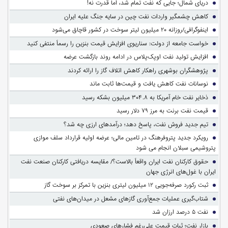
دریای شمال؛ جایی که نفت تمام شد، اما قدرت نه!
کاهش چشمگیر واردات نفت چین در سایه جنگ علیه ایران
اینفوگرافی/روزانه ۲۰ میلیون لیتر سوخت در کشور قاچاق می‌شود
خواست جامعه از دولت: سناریوی افزایش قیمت بنزین را رسماً منتفی کنید
افزایش تولید نفت اوپک‌پلاس در ادامه روند بازگشت عرضه
پژوهشگران بوشهری راهکار کاهش اتلاف گاز را ارائه کردند
نوسانات نفت کاهش یافت و قیمت‌ها ثابت ماند
ذخایر نفت خام آمریکا به ۳۰۴.۸ میلیون بشکه رسید
قیمت نفت برنت به مرز ۷۹ دلار رسید
تیم جدید فروش نفت، پاسخ دهد؛ درآمدهای ارزی چه شد؟
رویکرد جدید پتروفرهنگ در تامین مالی؛ عرضه اولیه قرارداد سلف موازی
پتروشیمی سبلان انجام می شود
حقوق کارکنان نفت ایران واقعاً بالاست؟/ مقایسه دریافتی کارکنان صنعت نفت
ایران با غول‌های انرژی جهان
ثبت رکورد صرفه‌جویی ۱۲ میلیون لیتری بنزین با تمرکز بر سوخت گاز
شتاب‌گیری عملیات جمع‌آوری گازهای مشعل در میدان‌های نفتی
نفت ۵ درصد ارزان شد
بازار نفت؛ ثبات قیمت علی‌رغم فشارهای صعودی