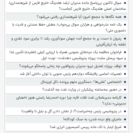
سوالِ تاکنون بی‌پاسخ مانده مدیران ارشد هلدینگ خلیج فارس از شریعتمداری/
ساختمان اصلی هلدینگ خلیج فارس کجاست؟
همه نگاه‌ها به مجمع امروز؛ آیا شریعتمداری رفتنی می‌شود؟
یک نامه عذرخواهی و هزاران سوال بی‌جواب/ عطش حفظ صندلی و قدرت یا
دلسوزی ملی؟
پترول با دست پر به مجمع آمد؛ جهش سودآوری، رشد ۱۱ برابری سود نقدی و
نقشه راه ارزش‌آفرینی
فراخوان مناقصه یک مرحله‌ای عمومی همراه با ارزیابی کیفی (فشرده) تأمین غذا
و میوه پرسنل سایت پروژه پتروشیمی دهدشت– نوبت اول
توقف پروژه، تعدیل نیرو؛ مدیران پتروالفین چه زمانی پاسخگو می‌شوند؟
تعمیرات اساسی پالایشگاه دوازدهم پارس جنوبی با توان داخلی آغاز شد
اختصاصی "نفتی‌ها": دستگیری متهم پرونده دکل اورینتال
در حضور سه‌ساعته پزشکیان در وزارت نفت چه گذشت؟
کارنامه مدیرعاملان نفت فلات قاره؛ چرا دوره احمدرضا راستی هنوز «امضای
مدیریتی» ندارد؟
در پتروشیمی پارس چه‌خبراست؟/ از نشان دادن گل و بلبل تا واقعیت!
ماجرای وَلع دیده شدن؛ به سبک کودکانه!
شیخ اینبار با تک ماده رییس کمیسیون انرژی شد!