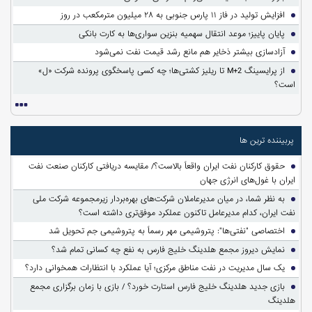
افزایش تولید در فاز ۱۱ پارس جنوبی به ۲۸ میلیون مترمکعب در روز
پایان پاییز؛ موعد انتقال سهمیه بنزین سواری‌ها به کارت بانکی
آزادسازی بیشتر ذخایر هم مانع رشد قیمت نفت نمی‌شود
از پرایسینگ M+2 تا ریلیز کشتی‌ها؛ چه کسی پاسخگوی پرونده شرکت «ل»
است؟
پربیننده ترین ها
حقوق کارکنان نفت ایران واقعاً بالاست؟/ مقایسه دریافتی کارکنان صنعت نفت
ایران با غول‌های انرژی جهان
به نظر شما، در میان مدیرعاملان شرکت‌های بهره‌بردار زیرمجموعه شرکت ملی
نفت ایران، کدام مدیرعامل تاکنون عملکرد موفق‌تری داشته است؟
اختصاصی "نفتی‌ها": پتروشیمی مهر رسماً به پتروشیمی جم تحویل شد
نمایش دیروز مجمع هلدینگ خلیج فارس به نفع چه کسانی تمام شد؟
یک سال مدیریت در نفت مناطق مرکزی؛ آیا عملکرد با انتظارات همخوانی دارد؟
بازی جدید هلدینگ خلیج فارس استارت خورد؟ / بازی با زمان برگزاری مجمع
هلدینگ