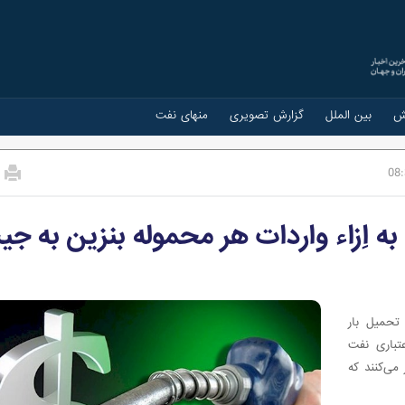
ش
بین الملل
گزارش تصویری
منهای نفت
08
ه اِزاء واردات هر محموله بنزین به ج
تحمیل بار
تباری نفت
می‌کنند که