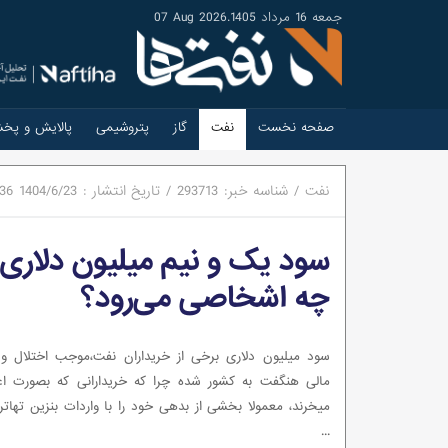
جمعه 16 مرداد 1405
.
07 Aug 2026
صفحه نخست
نفت
گاز
پتروشیمی
پالایش و پخ
نفت
/
شناسه خبر:
293713
/
تاریخ انتشار :
1404/6/23
:36
سود یک و نیم میلیون دلاری ب
چه اشخاصی می‌رود؟
سود میلیون دلاری برخی از خریداران نفت،موجب اختلال و 
مالی هنگفت به کشور شده چرا که خریدارانی که بصورت اع
میخرند، معمولا بخشی از بدهی خود را با واردات بنزین تهاتر 
...