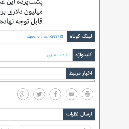
لینک کوتاه
http://naftiha.ir/293713
کلیدواژه
واردات بنزین
اخبار مرتبط
ارسال نظرات