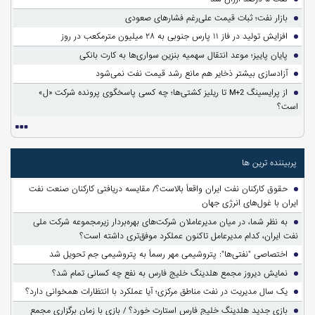
بازار نفت؛ ثبات قیمت علی‌رغم فشارهای صعودی
افزایش تولید در فاز ۱۱ پارس جنوبی به ۲۸ میلیون مترمکعب در روز
پایان پاییز؛ موعد انتقال سهمیه بنزین سواری‌ها به کارت بانکی
آزادسازی بیشتر ذخایر هم مانع رشد قیمت نفت نمی‌شود
از پرایسینگ M+2 تا ریلیز کشتی‌ها؛ چه کسی پاسخگوی پرونده شرکت «ل»
است؟
پربیننده ترین ها
حقوق کارکنان نفت ایران واقعاً بالاست؟/ مقایسه دریافتی کارکنان صنعت نفت
ایران با غول‌های انرژی جهان
به نظر شما، در میان مدیرعاملان شرکت‌های بهره‌بردار زیرمجموعه شرکت ملی
نفت ایران، کدام مدیرعامل تاکنون عملکرد موفق‌تری داشته است؟
اختصاصی "نفتی‌ها": پتروشیمی مهر رسماً به پتروشیمی جم تحویل شد
نمایش دیروز مجمع هلدینگ خلیج فارس به نفع چه کسانی تمام شد؟
یک سال مدیریت در نفت مناطق مرکزی؛ آیا عملکرد با انتظارات همخوانی دارد؟
بازی جدید هلدینگ خلیج فارس استارت خورد؟ / بازی با زمان برگزاری مجمع