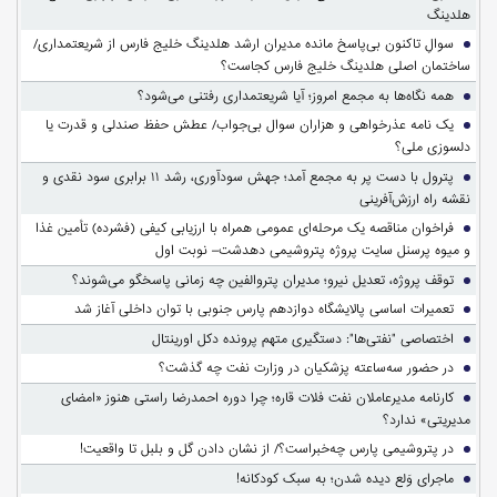
هلدینگ
سوالِ تاکنون بی‌پاسخ مانده مدیران ارشد هلدینگ خلیج فارس از شریعتمداری/
ساختمان اصلی هلدینگ خلیج فارس کجاست؟
همه نگاه‌ها به مجمع امروز؛ آیا شریعتمداری رفتنی می‌شود؟
یک نامه عذرخواهی و هزاران سوال بی‌جواب/ عطش حفظ صندلی و قدرت یا
دلسوزی ملی؟
پترول با دست پر به مجمع آمد؛ جهش سودآوری، رشد ۱۱ برابری سود نقدی و
نقشه راه ارزش‌آفرینی
فراخوان مناقصه یک مرحله‌ای عمومی همراه با ارزیابی کیفی (فشرده) تأمین غذا
و میوه پرسنل سایت پروژه پتروشیمی دهدشت– نوبت اول
توقف پروژه، تعدیل نیرو؛ مدیران پتروالفین چه زمانی پاسخگو می‌شوند؟
تعمیرات اساسی پالایشگاه دوازدهم پارس جنوبی با توان داخلی آغاز شد
اختصاصی "نفتی‌ها": دستگیری متهم پرونده دکل اورینتال
در حضور سه‌ساعته پزشکیان در وزارت نفت چه گذشت؟
کارنامه مدیرعاملان نفت فلات قاره؛ چرا دوره احمدرضا راستی هنوز «امضای
مدیریتی» ندارد؟
در پتروشیمی پارس چه‌خبراست؟/ از نشان دادن گل و بلبل تا واقعیت!
ماجرای وَلع دیده شدن؛ به سبک کودکانه!