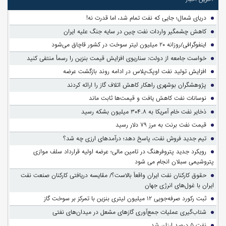
دریای شمال؛ جایی که نفت تمام شد، اما قدرت نه!
کاهش چشمگیر واردات نفت چین در سایه جنگ علیه ایران
اینفوگرافی/روزانه ۲۰ میلیون لیتر سوخت در کشور قاچاق می‌شود
خواست جامعه از دولت: سناریوی افزایش قیمت بنزین را رسماً منتفی کنید
افزایش تولید نفت اوپک‌پلاس در ادامه روند بازگشت عرضه
پژوهشگران بوشهری راهکار کاهش اتلاف گاز را ارائه کردند
نوسانات نفت کاهش یافت و قیمت‌ها ثابت ماند
ذخایر نفت خام آمریکا به ۳۰۴.۸ میلیون بشکه رسید
قیمت نفت برنت به مرز ۷۹ دلار رسید
تیم جدید فروش نفت، پاسخ دهد؛ درآمدهای ارزی چه شد؟
رویکرد جدید پتروفرهنگ در تامین مالی؛ عرضه اولیه قرارداد سلف موازی
پتروشیمی سبلان انجام می شود
حقوق کارکنان نفت ایران واقعاً بالاست؟/ مقایسه دریافتی کارکنان صنعت نفت
ایران با غول‌های انرژی جهان
ثبت رکورد صرفه‌جویی ۱۲ میلیون لیتری بنزین با تمرکز بر سوخت گاز
شتاب‌گیری عملیات جمع‌آوری گازهای مشعل در میدان‌های نفتی
نفت ۵ درصد ارزان شد