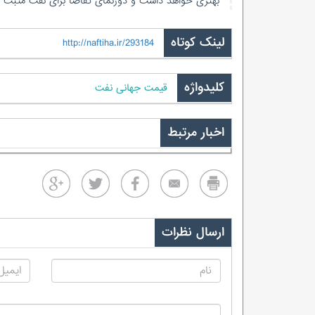
بهتری خواهد داشت و دورنمای تقاضا برای نفت مثبت 
لینک کوتاه
http://naftiha.ir/293184
کلیدواژه
قیمت جهانی نفت
اخبار مرتبط
ارسال نظرات