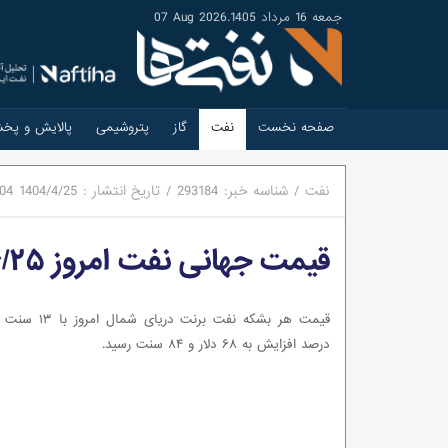
جمعه 16 مرداد 1405
.
07 Aug 2026
صفحه نخست
نفت
گاز
پتروشیمی
پالایش و پخ
نفت
/
شناسه خبر:
293184
/
تاریخ انتشار :
1404/4/25
:04
قیمت جهانی نفت امروز ۱۴۰۴/۴/۲۵ |برنت ۶۸ دلار و ۸۴ سنت شد
درصد افزایش به ۶۸ دلار و ۸۴ سنت رسید.