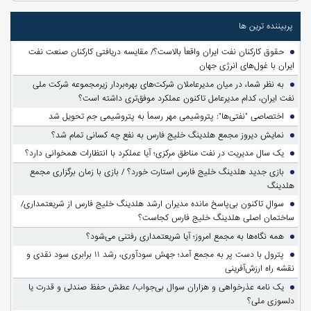
پربیننده ترین ها
حقوق کارکنان نفت ایران واقعاً بالاست؟/ مقایسه دریافتی کارکنان صنعت نفت
ایران با غول‌های انرژی جهان
به نظر شما، در میان مدیرعاملان شرکت‌های بهره‌بردار زیرمجموعه شرکت ملی
نفت ایران، کدام مدیرعامل تاکنون عملکرد موفق‌تری داشته است؟
اختصاصی "نفتی‌ها": پتروشیمی مهر رسماً به پتروشیمی جم تحویل شد
نمایش دیروز مجمع هلدینگ خلیج فارس به نفع چه کسانی تمام شد؟
یک سال مدیریت در نفت مناطق مرکزی؛ آیا عملکرد با انتظارات همخوانی دارد؟
بازی جدید هلدینگ خلیج فارس استارت خورد؟ / بازی با زمان برگزاری مجمع
هلدینگ
سوالِ تاکنون بی‌پاسخ مانده مدیران ارشد هلدینگ خلیج فارس از شریعتمداری/
ساختمان اصلی هلدینگ خلیج فارس کجاست؟
همه نگاه‌ها به مجمع امروز؛ آیا شریعتمداری رفتنی می‌شود؟
پترول با دست پر به مجمع آمد؛ جهش سودآوری، رشد ۱۱ برابری سود نقدی و
نقشه راه ارزش‌آفرینی
یک نامه عذرخواهی و هزاران سوال بی‌جواب/ عطش حفظ صندلی و قدرت یا
دلسوزی ملی؟