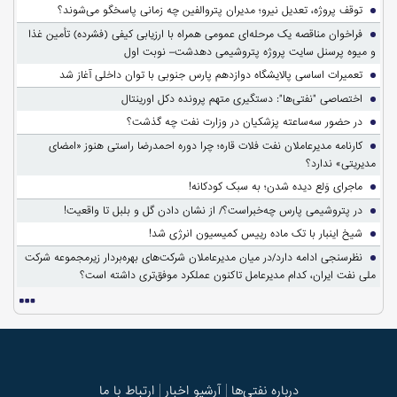
توقف پروژه، تعدیل نیرو؛ مدیران پتروالفین چه زمانی پاسخگو می‌شوند؟
فراخوان مناقصه یک مرحله‌ای عمومی همراه با ارزیابی کیفی (فشرده) تأمین غذا
و میوه پرسنل سایت پروژه پتروشیمی دهدشت– نوبت اول
تعمیرات اساسی پالایشگاه دوازدهم پارس جنوبی با توان داخلی آغاز شد
اختصاصی "نفتی‌ها": دستگیری متهم پرونده دکل اورینتال
در حضور سه‌ساعته پزشکیان در وزارت نفت چه گذشت؟
کارنامه مدیرعاملان نفت فلات قاره؛ چرا دوره احمدرضا راستی هنوز «امضای
مدیریتی» ندارد؟
ماجرای وَلع دیده شدن؛ به سبک کودکانه!
در پتروشیمی پارس چه‌خبراست؟/ از نشان دادن گل و بلبل تا واقعیت!
شیخ اینبار با تک ماده رییس کمیسیون انرژی شد!
نظرسنجی ادامه دارد/در میان مدیرعاملان شرکت‌های بهره‌بردار زیرمجموعه شرکت
ملی نفت ایران، کدام مدیرعامل تاکنون عملکرد موفق‌تری داشته است؟
درباره نفتی‌ها
آرشیو اخبار
ارتباط با ما