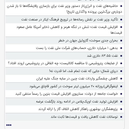
حاشیه‌های نفت و انرژی/از دستور وزیر نفت برای بازسازی پالایشگاه‌ها تا باز شدن
دوباره‌ی بزرگ‌ترین پرونده واگذاری تاریخ!
تأکید وزیر نفت بر نقش رسانه‌ها در ترویج فرهنگ ایثار در صنعت نفت
افزایش قیمت نفت؛ تنش در تنگه هرمز و کاهش ذخایر آمریکا عامل صعود
قیمت‌ها
بحران جدی سوخت؛ گازوئیل جهان در خطر
بدهی ۱ میلیارد دلاری، حساب‌های شرکت ملی نفت را بست
نفت ۸۳.۵۵ دلاری شد
از ضایعات پتروشیمی تا مناقصه کاتالیست؛ چه اتفاقی در پتروشیمی اروند افتاد؟
دریای شمال؛ جایی که نفت تمام شد، اما قدرت نه!
کاهش چشمگیر واردات نفت چین در سایه جنگ علیه ایران
اینفوگرافی/روزانه ۲۰ میلیون لیتر سوخت در کشور قاچاق می‌شود
خواست جامعه از دولت: سناریوی افزایش قیمت بنزین را رسماً منتفی کنید
افزایش تولید نفت اوپک‌پلاس در ادامه روند بازگشت عرضه
پژوهشگران بوشهری راهکار کاهش اتلاف گاز را ارائه کردند
نوسانات نفت کاهش یافت و قیمت‌ها ثابت ماند