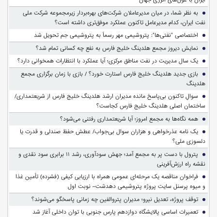
به نظر شما، در میان مدیرعاملان شرکت‌های بهره‌بردار زیرمجموعه شرکت ملی
نفت ایران، کدام مدیرعامل تاکنون عملکرد موفق‌تری داشته است؟
اختصاصی "نفتی‌ها": پتروشیمی مهر رسماً به پتروشیمی جم تحویل شد
نمایش دیروز مجمع هلدینگ خلیج فارس به نفع چه کسانی تمام شد؟
یک سال مدیریت در نفت مناطق مرکزی؛ آیا عملکرد با انتظارات همخوانی دارد؟
بازی جدید هلدینگ خلیج فارس استارت خورد؟ / بازی با زمان برگزاری مجمع
هلدینگ
سوالِ تاکنون بی‌پاسخ مانده مدیران ارشد هلدینگ خلیج فارس از شریعتمداری/
ساختمان اصلی هلدینگ خلیج فارس کجاست؟
همه نگاه‌ها به مجمع امروز؛ آیا شریعتمداری رفتنی می‌شود؟
یک نامه عذرخواهی و هزاران سوال بی‌جواب/ عطش حفظ صندلی و قدرت یا
دلسوزی ملی؟
پترول با دست پر به مجمع آمد؛ جهش سودآوری، رشد ۱۱ برابری سود نقدی و
نقشه راه ارزش‌آفرینی
فراخوان مناقصه یک مرحله‌ای عمومی همراه با ارزیابی کیفی (فشرده) تأمین غذا
و میوه پرسنل سایت پروژه پتروشیمی دهدشت– نوبت اول
توقف پروژه، تعدیل نیرو؛ مدیران پتروالفین چه زمانی پاسخگو می‌شوند؟
تعمیرات اساسی پالایشگاه دوازدهم پارس جنوبی با توان داخلی آغاز شد