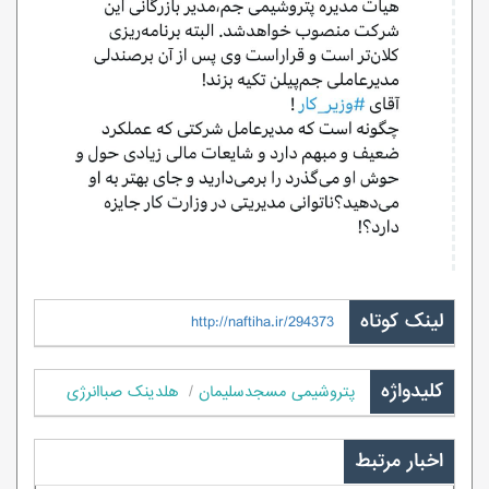
لینک کوتاه
http://naftiha.ir/294373
کلیدواژه
پتروشیمی مسجدسلیمان
هلدینک صباانرژی
اخبار مرتبط