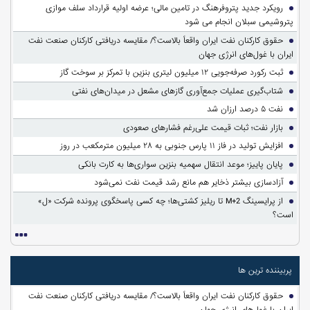
رویکرد جدید پتروفرهنگ در تامین مالی؛ عرضه اولیه قرارداد سلف موازی
پتروشیمی سبلان انجام می شود
حقوق کارکنان نفت ایران واقعاً بالاست؟/ مقایسه دریافتی کارکنان صنعت نفت
ایران با غول‌های انرژی جهان
ثبت رکورد صرفه‌جویی ۱۲ میلیون لیتری بنزین با تمرکز بر سوخت گاز
شتاب‌گیری عملیات جمع‌آوری گازهای مشعل در میدان‌های نفتی
نفت ۵ درصد ارزان شد
بازار نفت؛ ثبات قیمت علی‌رغم فشارهای صعودی
افزایش تولید در فاز ۱۱ پارس جنوبی به ۲۸ میلیون مترمکعب در روز
پایان پاییز؛ موعد انتقال سهمیه بنزین سواری‌ها به کارت بانکی
آزادسازی بیشتر ذخایر هم مانع رشد قیمت نفت نمی‌شود
از پرایسینگ M+2 تا ریلیز کشتی‌ها؛ چه کسی پاسخگوی پرونده شرکت «ل»
است؟
پربیننده ترین ها
حقوق کارکنان نفت ایران واقعاً بالاست؟/ مقایسه دریافتی کارکنان صنعت نفت
ایران با غول‌های انرژی جهان