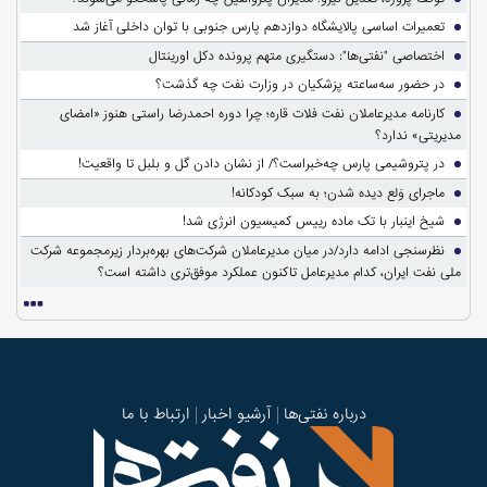
تعمیرات اساسی پالایشگاه دوازدهم پارس جنوبی با توان داخلی آغاز شد
اختصاصی "نفتی‌ها": دستگیری متهم پرونده دکل اورینتال
در حضور سه‌ساعته پزشکیان در وزارت نفت چه گذشت؟
کارنامه مدیرعاملان نفت فلات قاره؛ چرا دوره احمدرضا راستی هنوز «امضای
مدیریتی» ندارد؟
در پتروشیمی پارس چه‌خبراست؟/ از نشان دادن گل و بلبل تا واقعیت!
ماجرای وَلع دیده شدن؛ به سبک کودکانه!
شیخ اینبار با تک ماده رییس کمیسیون انرژی شد!
نظرسنجی ادامه دارد/در میان مدیرعاملان شرکت‌های بهره‌بردار زیرمجموعه شرکت
ملی نفت ایران، کدام مدیرعامل تاکنون عملکرد موفق‌تری داشته است؟
درباره نفتی‌ها
آرشیو اخبار
ارتباط با ما