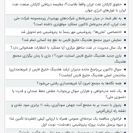
حقوق کارکنان نفت ایران واقعاً بالاست؟/ مقایسه دریافتی کارکنان صنعت نفت
ایران با غول‌های انرژی جهان
به نظر شما، در میان مدیرعاملان شرکت‌های بهره‌بردار زیرمجموعه شرکت ملی
نفت ایران، کدام مدیرعامل تاکنون عملکرد موفق‌تری داشته است؟
اختصاصی "نفتی‌ها": پتروشیمی مهر رسماً به پتروشیمی جم تحویل شد
نمایش دیروز مجمع هلدینگ خلیج فارس به نفع چه کسانی تمام شد؟
یک سال مدیریت در نفت مناطق مرکزی؛ آیا عملکرد با انتظارات همخوانی دارد؟
بازی جدید هلدینگ خلیج فارس استارت خورد؟ / بازی با زمان برگزاری مجمع
هلدینگ
سوالِ تاکنون بی‌پاسخ مانده مدیران ارشد هلدینگ خلیج فارس از شریعتمداری/
ساختمان اصلی هلدینگ خلیج فارس کجاست؟
همه نگاه‌ها به مجمع امروز؛ آیا شریعتمداری رفتنی می‌شود؟
یک نامه عذرخواهی و هزاران سوال بی‌جواب/ عطش حفظ صندلی و قدرت یا
دلسوزی ملی؟
پترول با دست پر به مجمع آمد؛ جهش سودآوری، رشد ۱۱ برابری سود نقدی و
نقشه راه ارزش‌آفرینی
فراخوان مناقصه یک مرحله‌ای عمومی همراه با ارزیابی کیفی (فشرده) تأمین غذا
و میوه پرسنل سایت پروژه پتروشیمی دهدشت– نوبت اول
توقف پروژه، تعدیل نیرو؛ مدیران پتروالفین چه زمانی پاسخگو می‌شوند؟