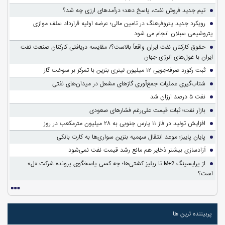
تیم جدید فروش نفت، پاسخ دهد؛ درآمدهای ارزی چه شد؟
رویکرد جدید پتروفرهنگ در تامین مالی؛ عرضه اولیه قرارداد سلف موازی
پتروشیمی سبلان انجام می شود
حقوق کارکنان نفت ایران واقعاً بالاست؟/ مقایسه دریافتی کارکنان صنعت نفت
ایران با غول‌های انرژی جهان
ثبت رکورد صرفه‌جویی ۱۲ میلیون لیتری بنزین با تمرکز بر سوخت گاز
شتاب‌گیری عملیات جمع‌آوری گازهای مشعل در میدان‌های نفتی
نفت ۵ درصد ارزان شد
بازار نفت؛ ثبات قیمت علی‌رغم فشارهای صعودی
افزایش تولید در فاز ۱۱ پارس جنوبی به ۲۸ میلیون مترمکعب در روز
پایان پاییز؛ موعد انتقال سهمیه بنزین سواری‌ها به کارت بانکی
آزادسازی بیشتر ذخایر هم مانع رشد قیمت نفت نمی‌شود
از پرایسینگ M+2 تا ریلیز کشتی‌ها؛ چه کسی پاسخگوی پرونده شرکت «ل»
است؟
پربیننده ترین ها