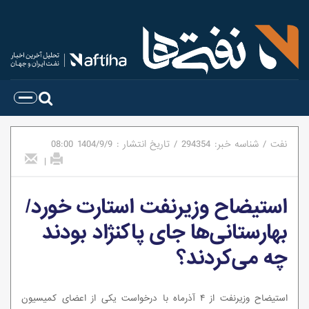
نفت
/
شناسه خبر:
294354
/
تاریخ انتشار :
1404/9/9
08:00
|
استیضاح وزیرنفت استارت خورد/
بهارستانی‌ها جای پاکنژاد بودند
چه می‌کردند؟
استیضاح وزیرنفت از ۴ آذرماه با درخواست یکی از اعضای کمیسیون