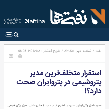
نفت
/
شناسه خبر:
294331
/
تاریخ انتشار :
1404/9/2
08:05
|
استقرار متخلف‌ترین مدیر
پتروشیمی در پتروایران صحت
دارد؟!
مدیرعامل پتروایران! خبردار شدیم ( م - ب ) مدیرعامل اسبق پتروشیمی