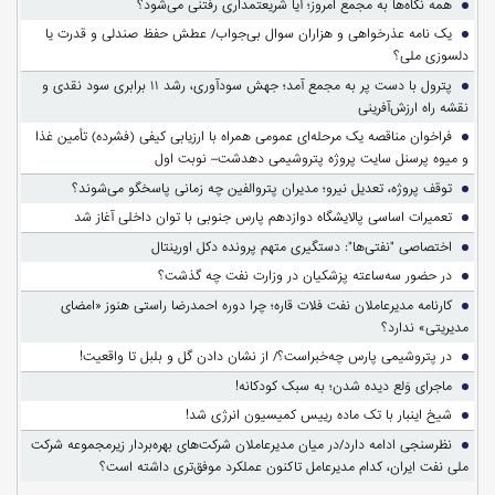
همه نگاه‌ها به مجمع امروز؛ آیا شریعتمداری رفتنی می‌شود؟
یک نامه عذرخواهی و هزاران سوال بی‌جواب/ عطش حفظ صندلی و قدرت یا
دلسوزی ملی؟
پترول با دست پر به مجمع آمد؛ جهش سودآوری، رشد ۱۱ برابری سود نقدی و
نقشه راه ارزش‌آفرینی
فراخوان مناقصه یک مرحله‌ای عمومی همراه با ارزیابی کیفی (فشرده) تأمین غذا
و میوه پرسنل سایت پروژه پتروشیمی دهدشت– نوبت اول
توقف پروژه، تعدیل نیرو؛ مدیران پتروالفین چه زمانی پاسخگو می‌شوند؟
تعمیرات اساسی پالایشگاه دوازدهم پارس جنوبی با توان داخلی آغاز شد
اختصاصی "نفتی‌ها": دستگیری متهم پرونده دکل اورینتال
در حضور سه‌ساعته پزشکیان در وزارت نفت چه گذشت؟
کارنامه مدیرعاملان نفت فلات قاره؛ چرا دوره احمدرضا راستی هنوز «امضای
مدیریتی» ندارد؟
در پتروشیمی پارس چه‌خبراست؟/ از نشان دادن گل و بلبل تا واقعیت!
ماجرای وَلع دیده شدن؛ به سبک کودکانه!
شیخ اینبار با تک ماده رییس کمیسیون انرژی شد!
نظرسنجی ادامه دارد/در میان مدیرعاملان شرکت‌های بهره‌بردار زیرمجموعه شرکت
ملی نفت ایران، کدام مدیرعامل تاکنون عملکرد موفق‌تری داشته است؟