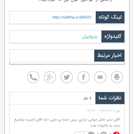
لینک کوتاه
http://naftiha.ir/294331
کلیدواژه
پتروایران
اخبار مرتبط
نظرات شما
3 نظر
من
/
1404/9/6 - 09:23
آقای مدیر عامل جوابی نداری ،پس حتما ی جایی داره اقای نامبرده توضیح
بدید به خانواده نفت