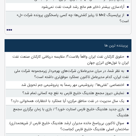
آزادسازی بیشتر ذخایر هم مانع رشد قیمت نفت نمی‌شود
از پرایسینگ M+2 تا ریلیز کشتی‌ها؛ چه کسی پاسخگوی پرونده شرکت «ل»
است؟
پربیننده ترین ها
حقوق کارکنان نفت ایران واقعاً بالاست؟/ مقایسه دریافتی کارکنان صنعت نفت
ایران با غول‌های انرژی جهان
به نظر شما، در میان مدیرعاملان شرکت‌های بهره‌بردار زیرمجموعه شرکت ملی
نفت ایران، کدام مدیرعامل تاکنون عملکرد موفق‌تری داشته است؟
اختصاصی "نفتی‌ها": پتروشیمی مهر رسماً به پتروشیمی جم تحویل شد
نمایش دیروز مجمع هلدینگ خلیج فارس به نفع چه کسانی تمام شد؟
یک سال مدیریت در نفت مناطق مرکزی؛ آیا عملکرد با انتظارات همخوانی دارد؟
بازی جدید هلدینگ خلیج فارس استارت خورد؟ / بازی با زمان برگزاری مجمع
هلدینگ
سوالِ تاکنون بی‌پاسخ مانده مدیران ارشد هلدینگ خلیج فارس از شریعتمداری/
ساختمان اصلی هلدینگ خلیج فارس کجاست؟