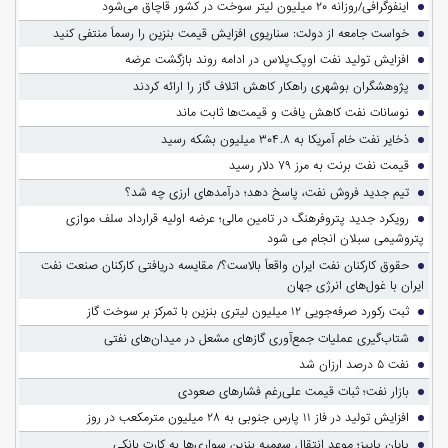
اینفوگرافی/روزانه ۲۰ میلیون لیتر سوخت در کشور قاچاق می‌شود
خواست جامعه از دولت: سناریوی افزایش قیمت بنزین را رسماً منتفی کنید
افزایش تولید نفت اوپک‌پلاس در ادامه روند بازگشت عرضه
پژوهشگران بوشهری راهکار کاهش اتلاف گاز را ارائه کردند
نوسانات نفت کاهش یافت و قیمت‌ها ثابت ماند
ذخایر نفت خام آمریکا به ۳۰۴.۸ میلیون بشکه رسید
قیمت نفت برنت به مرز ۷۹ دلار رسید
تیم جدید فروش نفت، پاسخ دهد؛ درآمدهای ارزی چه شد؟
رویکرد جدید پتروفرهنگ در تامین مالی؛ عرضه اولیه قرارداد سلف موازی
پتروشیمی سبلان انجام می شود
حقوق کارکنان نفت ایران واقعاً بالاست؟/ مقایسه دریافتی کارکنان صنعت نفت
ایران با غول‌های انرژی جهان
ثبت رکورد صرفه‌جویی ۱۲ میلیون لیتری بنزین با تمرکز بر سوخت گاز
شتاب‌گیری عملیات جمع‌آوری گازهای مشعل در میدان‌های نفتی
نفت ۵ درصد ارزان شد
بازار نفت؛ ثبات قیمت علی‌رغم فشارهای صعودی
افزایش تولید در فاز ۱۱ پارس جنوبی به ۲۸ میلیون مترمکعب در روز
پایان پاییز؛ موعد انتقال سهمیه بنزین سواری‌ها به کارت بانکی