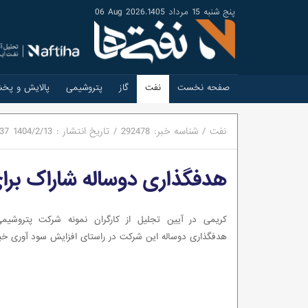
پنج شنبه 15 مرداد 1405
.
06 Aug 2026
صفحه نخست
نفت
گاز
پتروشیمی
پالایش و پخ
نفت
/
شناسه خبر:
292478
/
تاریخ انتشار :
1404/2/13
:37
هدفگذاری دوساله شاراک برا
کریمی در آیین تجلیل از کارگران نمونه شرکت پتروشیمی
هدفگذاری دوساله این شرکت در راستای افزایش سود آوری خبر