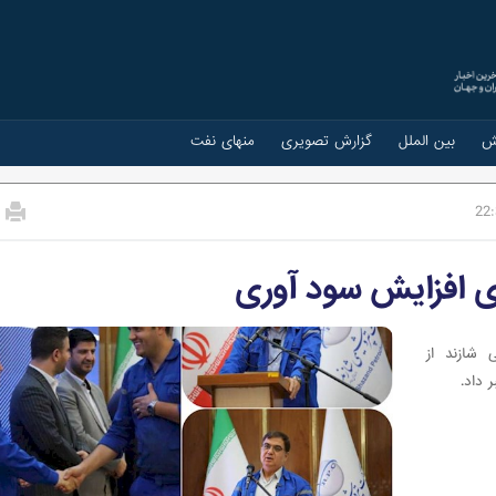
ش
بین الملل
گزارش تصویری
منهای نفت
22
ی افزایش سود آوری
 شازند از
 داد.