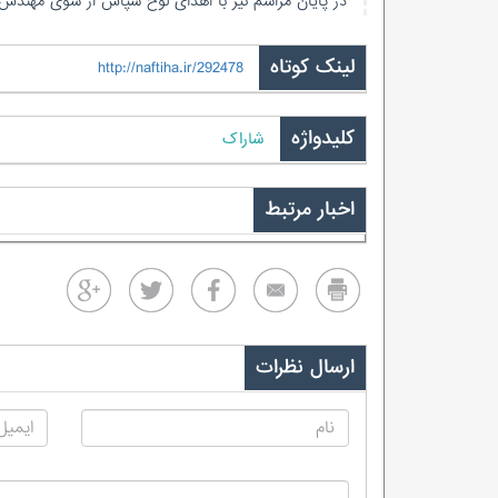
در پایان مراسم نیز با اهدای لوح سپاس از سوی مهندس کریمی ا
لینک کوتاه
http://naftiha.ir/292478
کلیدواژه
شاراک
اخبار مرتبط
ارسال نظرات