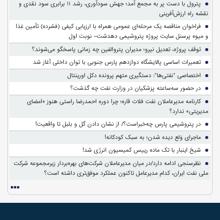
پترول با دست پر به مجمع آمد؛ جهش سودآوری، رشد ۱۱ برابری سود نقدی و
نقشه راه ارزش‌آفرینی
فراخوان مناقصه یک مرحله‌ای عمومی همراه با ارزیابی کیفی (فشرده) تأمین غذا
و میوه پرسنل سایت پروژه پتروشیمی دهدشت– نوبت اول
توقف پروژه، تعدیل نیرو؛ مدیران پتروالفین چه زمانی پاسخگو می‌شوند؟
تعمیرات اساسی پالایشگاه دوازدهم پارس جنوبی با توان داخلی آغاز شد
اختصاصی "نفتی‌ها": دستگیری متهم پرونده دکل اورینتال
در حضور سه‌ساعته پزشکیان در وزارت نفت چه گذشت؟
کارنامه مدیرعاملان نفت فلات قاره؛ چرا دوره احمدرضا راستی هنوز «امضای
مدیریتی» ندارد؟
در پتروشیمی پارس چه‌خبراست؟/ از نشان دادن گل و بلبل تا واقعیت!
ماجرای وَلع دیده شدن؛ به سبک کودکانه!
شیخ اینبار با تک ماده رییس کمیسیون انرژی شد!
نظرسنجی ادامه دارد/در میان مدیرعاملان شرکت‌های بهره‌بردار زیرمجموعه شرکت
ملی نفت ایران، کدام مدیرعامل تاکنون عملکرد موفق‌تری داشته است؟