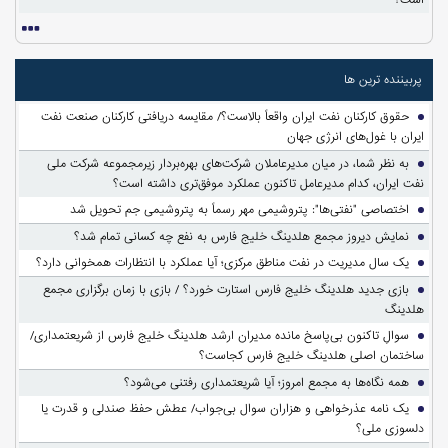
پربیننده ترین ها
حقوق کارکنان نفت ایران واقعاً بالاست؟/ مقایسه دریافتی کارکنان صنعت نفت
ایران با غول‌های انرژی جهان
به نظر شما، در میان مدیرعاملان شرکت‌های بهره‌بردار زیرمجموعه شرکت ملی
نفت ایران، کدام مدیرعامل تاکنون عملکرد موفق‌تری داشته است؟
اختصاصی "نفتی‌ها": پتروشیمی مهر رسماً به پتروشیمی جم تحویل شد
نمایش دیروز مجمع هلدینگ خلیج فارس به نفع چه کسانی تمام شد؟
یک سال مدیریت در نفت مناطق مرکزی؛ آیا عملکرد با انتظارات همخوانی دارد؟
بازی جدید هلدینگ خلیج فارس استارت خورد؟ / بازی با زمان برگزاری مجمع
هلدینگ
سوالِ تاکنون بی‌پاسخ مانده مدیران ارشد هلدینگ خلیج فارس از شریعتمداری/
ساختمان اصلی هلدینگ خلیج فارس کجاست؟
همه نگاه‌ها به مجمع امروز؛ آیا شریعتمداری رفتنی می‌شود؟
یک نامه عذرخواهی و هزاران سوال بی‌جواب/ عطش حفظ صندلی و قدرت یا
دلسوزی ملی؟