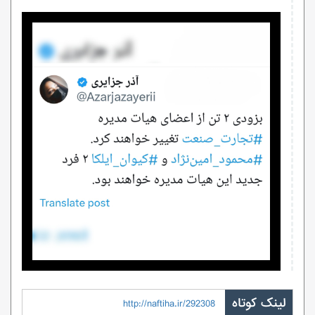
لینک کوتاه
http://naftiha.ir/292308