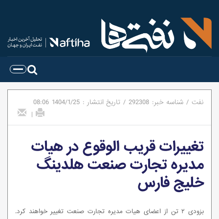
نفت
/
شناسه خبر:
292308
/
تاریخ انتشار :
1404/1/25
08:06
|
تغییرات قریب الوقوع در هیات
مدیره تجارت صنعت هلدینگ
خلیج فارس
بزودی ۲ تن از اعضای هیات مدیره تجارت صنعت تغییر خواهند کرد.