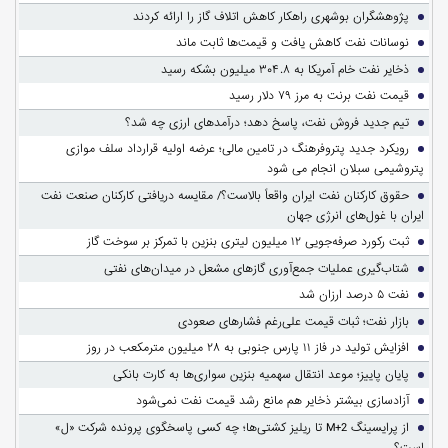
پژوهشگران بوشهری راهکار کاهش اتلاف گاز را ارائه کردند
نوسانات نفت کاهش یافت و قیمت‌ها ثابت ماند
ذخایر نفت خام آمریکا به ۳۰۴.۸ میلیون بشکه رسید
قیمت نفت برنت به مرز ۷۹ دلار رسید
تیم جدید فروش نفت، پاسخ دهد؛ درآمدهای ارزی چه شد؟
رویکرد جدید پتروفرهنگ در تامین مالی؛ عرضه اولیه قرارداد سلف موازی
پتروشیمی سبلان انجام می شود
حقوق کارکنان نفت ایران واقعاً بالاست؟/ مقایسه دریافتی کارکنان صنعت نفت
ایران با غول‌های انرژی جهان
ثبت رکورد صرفه‌جویی ۱۲ میلیون لیتری بنزین با تمرکز بر سوخت گاز
شتاب‌گیری عملیات جمع‌آوری گازهای مشعل در میدان‌های نفتی
نفت ۵ درصد ارزان شد
بازار نفت؛ ثبات قیمت علی‌رغم فشارهای صعودی
افزایش تولید در فاز ۱۱ پارس جنوبی به ۲۸ میلیون مترمکعب در روز
پایان پاییز؛ موعد انتقال سهمیه بنزین سواری‌ها به کارت بانکی
آزادسازی بیشتر ذخایر هم مانع رشد قیمت نفت نمی‌شود
از پرایسینگ M+2 تا ریلیز کشتی‌ها؛ چه کسی پاسخگوی پرونده شرکت «ل»
است؟