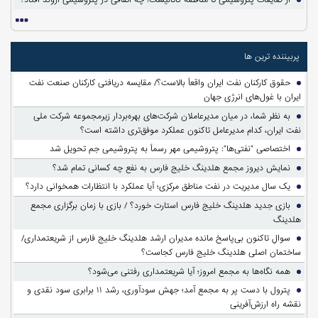
پربیننده ترین ها
حقوق کارکنان نفت ایران واقعاً بالاست؟/ مقایسه دریافتی کارکنان صنعت نفت
ایران با غول‌های انرژی جهان
به نظر شما، در میان مدیرعاملان شرکت‌های بهره‌بردار زیرمجموعه شرکت ملی
نفت ایران، کدام مدیرعامل تاکنون عملکرد موفق‌تری داشته است؟
اختصاصی "نفتی‌ها": پتروشیمی مهر رسماً به پتروشیمی جم تحویل شد
نمایش دیروز مجمع هلدینگ خلیج فارس به نفع چه کسانی تمام شد؟
یک سال مدیریت در نفت مناطق مرکزی؛ آیا عملکرد با انتظارات همخوانی دارد؟
بازی جدید هلدینگ خلیج فارس استارت خورد؟ / بازی با زمان برگزاری مجمع
هلدینگ
سوالِ تاکنون بی‌پاسخ مانده مدیران ارشد هلدینگ خلیج فارس از شریعتمداری/
ساختمان اصلی هلدینگ خلیج فارس کجاست؟
همه نگاه‌ها به مجمع امروز؛ آیا شریعتمداری رفتنی می‌شود؟
پترول با دست پر به مجمع آمد؛ جهش سودآوری، رشد ۱۱ برابری سود نقدی و
نقشه راه ارزش‌آفرینی