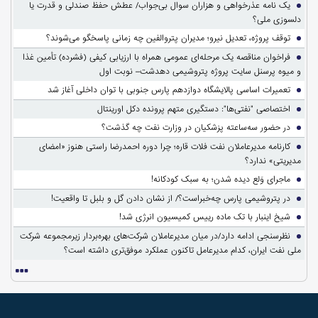
یک نامه عذرخواهی و هزاران سوال بی‌جواب/ عطش حفظ صندلی و قدرت یا
دلسوزی ملی؟
توقف پروژه، تعدیل نیرو؛ مدیران پتروالفین چه زمانی پاسخگو می‌شوند؟
فراخوان مناقصه یک مرحله‌ای عمومی همراه با ارزیابی کیفی (فشرده) تأمین غذا
و میوه پرسنل سایت پروژه پتروشیمی دهدشت– نوبت اول
تعمیرات اساسی پالایشگاه دوازدهم پارس جنوبی با توان داخلی آغاز شد
اختصاصی "نفتی‌ها": دستگیری متهم پرونده دکل اورینتال
در حضور سه‌ساعته پزشکیان در وزارت نفت چه گذشت؟
کارنامه مدیرعاملان نفت فلات قاره؛ چرا دوره احمدرضا راستی هنوز «امضای
مدیریتی» ندارد؟
ماجرای وَلع دیده شدن؛ به سبک کودکانه!
در پتروشیمی پارس چه‌خبراست؟/ از نشان دادن گل و بلبل تا واقعیت!
شیخ اینبار با تک ماده رییس کمیسیون انرژی شد!
نظرسنجی ادامه دارد/در میان مدیرعاملان شرکت‌های بهره‌بردار زیرمجموعه شرکت
ملی نفت ایران، کدام مدیرعامل تاکنون عملکرد موفق‌تری داشته است؟