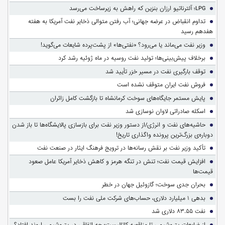
LPG؛ آلترناتیو ارزان بنزین که راهش به زیرساخت می‌رسد
تداوم انقباض در عرضه جهانی؛ آب رفتن متوالی ذخایر نفت آمریکا به هفته
هفدهم رسید
وزیر نفت می‌ماند یا می‌رود؟ «نفتی‌ها» از پشت‌پرده شایعات می‌گوید!
برخلاف پیش‌بینی‌ها؛ تولید نفت روسیه در ماه ژوئیه رشد کرد
توقف بارگیری نفت در مسیر خزر تأیید شد
فروش نفت ایران متوقف نشده است
پایش مستمر جایگاه‌های سوخت کرمانشاه تا بازگشت کامل زائران
اسکله صادراتی لاوان نوسازی شد
حاشیه‌های نفت و انرژی/از دستور وزیر نفت برای بازسازی پالایشگاه‌ها تا باز شدن
دوباره‌ی بزرگ‌ترین پرونده واگذاری تاریخ!
تأکید وزیر نفت بر نقش رسانه‌ها در ترویج فرهنگ ایثار در صنعت نفت
افزایش قیمت نفت؛ تنش در تنگه هرمز و کاهش ذخایر آمریکا عامل صعود
قیمت‌ها
بحران جدی سوخت؛ گازوئیل جهان در خطر
بدهی ۱ میلیارد دلاری، حساب‌های شرکت ملی نفت را بست
نفت ۸۳.۵۵ دلاری شد
از ضایعات پتروشیمی تا مناقصه کاتالیست؛ چه اتفاقی در پتروشیمی اروند افتاد؟