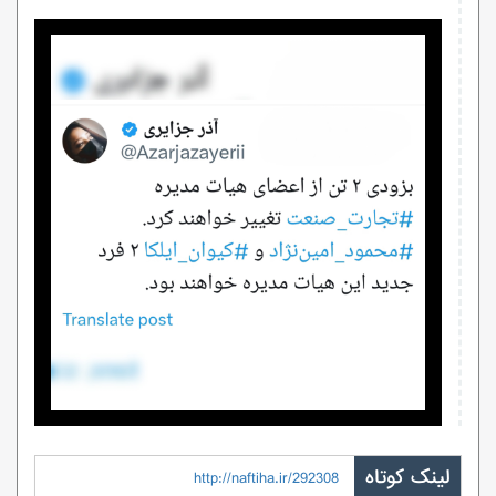
لینک کوتاه
http://naftiha.ir/292308