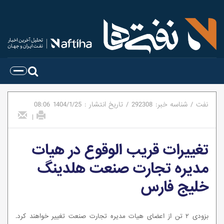
نفت
/
شناسه خبر:
292308
/
تاریخ انتشار :
1404/1/25
08:06
|
تغییرات قریب الوقوع در هیات
مدیره تجارت صنعت هلدینگ
خلیج فارس
بزودی ۲ تن از اعضای هیات مدیره تجارت صنعت تغییر خواهند کرد.