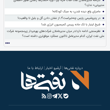
کارنامه مدیرعاملان نفت فلات قاره؛ چرا دوره احمدرضا راستی هنوز «امضای
مدیریتی» ندارد؟
ماجرای وَلع دیده شدن؛ به سبک کودکانه!
در پتروشیمی پارس چه‌خبراست؟/ از نشان دادن گل و بلبل تا واقعیت!
شیخ اینبار با تک ماده رییس کمیسیون انرژی شد!
نظرسنجی ادامه دارد/در میان مدیرعاملان شرکت‌های بهره‌بردار زیرمجموعه شرکت
ملی نفت ایران، کدام مدیرعامل تاکنون عملکرد موفق‌تری داشته است؟
درباره نفتی‌ها
آرشیو اخبار
ارتباط با ما