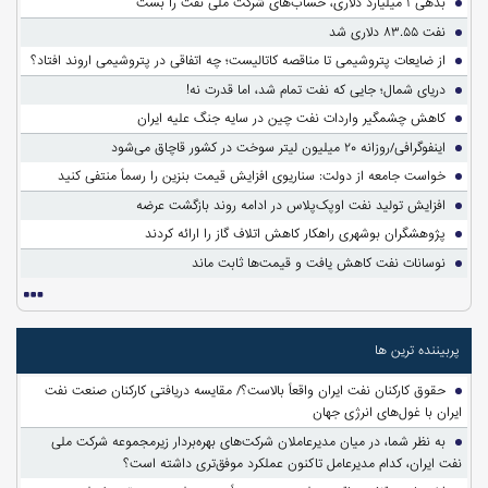
بدهی ۱ میلیارد دلاری، حساب‌های شرکت ملی نفت را بست
نفت ۸۳.۵۵ دلاری شد
از ضایعات پتروشیمی تا مناقصه کاتالیست؛ چه اتفاقی در پتروشیمی اروند افتاد؟
دریای شمال؛ جایی که نفت تمام شد، اما قدرت نه!
کاهش چشمگیر واردات نفت چین در سایه جنگ علیه ایران
اینفوگرافی/روزانه ۲۰ میلیون لیتر سوخت در کشور قاچاق می‌شود
خواست جامعه از دولت: سناریوی افزایش قیمت بنزین را رسماً منتفی کنید
افزایش تولید نفت اوپک‌پلاس در ادامه روند بازگشت عرضه
پژوهشگران بوشهری راهکار کاهش اتلاف گاز را ارائه کردند
نوسانات نفت کاهش یافت و قیمت‌ها ثابت ماند
پربیننده ترین ها
حقوق کارکنان نفت ایران واقعاً بالاست؟/ مقایسه دریافتی کارکنان صنعت نفت
ایران با غول‌های انرژی جهان
به نظر شما، در میان مدیرعاملان شرکت‌های بهره‌بردار زیرمجموعه شرکت ملی
نفت ایران، کدام مدیرعامل تاکنون عملکرد موفق‌تری داشته است؟