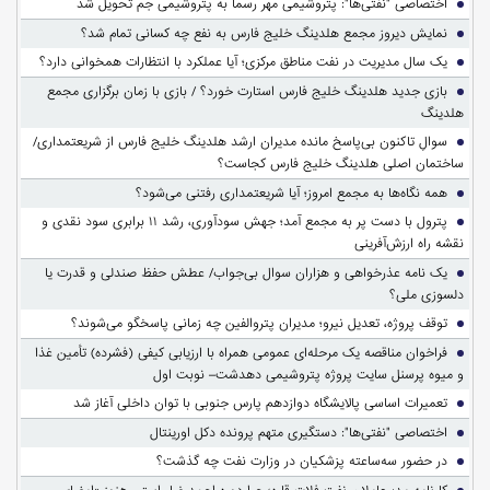
اختصاصی "نفتی‌ها": پتروشیمی مهر رسماً به پتروشیمی جم تحویل شد
نمایش دیروز مجمع هلدینگ خلیج فارس به نفع چه کسانی تمام شد؟
یک سال مدیریت در نفت مناطق مرکزی؛ آیا عملکرد با انتظارات همخوانی دارد؟
بازی جدید هلدینگ خلیج فارس استارت خورد؟ / بازی با زمان برگزاری مجمع
هلدینگ
سوالِ تاکنون بی‌پاسخ مانده مدیران ارشد هلدینگ خلیج فارس از شریعتمداری/
ساختمان اصلی هلدینگ خلیج فارس کجاست؟
همه نگاه‌ها به مجمع امروز؛ آیا شریعتمداری رفتنی می‌شود؟
پترول با دست پر به مجمع آمد؛ جهش سودآوری، رشد ۱۱ برابری سود نقدی و
نقشه راه ارزش‌آفرینی
یک نامه عذرخواهی و هزاران سوال بی‌جواب/ عطش حفظ صندلی و قدرت یا
دلسوزی ملی؟
توقف پروژه، تعدیل نیرو؛ مدیران پتروالفین چه زمانی پاسخگو می‌شوند؟
فراخوان مناقصه یک مرحله‌ای عمومی همراه با ارزیابی کیفی (فشرده) تأمین غذا
و میوه پرسنل سایت پروژه پتروشیمی دهدشت– نوبت اول
تعمیرات اساسی پالایشگاه دوازدهم پارس جنوبی با توان داخلی آغاز شد
اختصاصی "نفتی‌ها": دستگیری متهم پرونده دکل اورینتال
در حضور سه‌ساعته پزشکیان در وزارت نفت چه گذشت؟