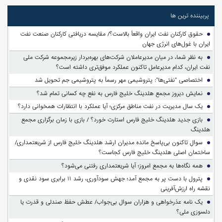
پربیننده ترین ها
حقوق کارکنان نفت ایران واقعاً بالاست؟/ مقایسه دریافتی کارکنان صنعت نفت
ایران با غول‌های انرژی جهان
به نظر شما، در میان مدیرعاملان شرکت‌های بهره‌بردار زیرمجموعه شرکت ملی
نفت ایران، کدام مدیرعامل تاکنون عملکرد موفق‌تری داشته است؟
اختصاصی "نفتی‌ها": پتروشیمی مهر رسماً به پتروشیمی جم تحویل شد
نمایش دیروز مجمع هلدینگ خلیج فارس به نفع چه کسانی تمام شد؟
یک سال مدیریت در نفت مناطق مرکزی؛ آیا عملکرد با انتظارات همخوانی دارد؟
بازی جدید هلدینگ خلیج فارس استارت خورد؟ / بازی با زمان برگزاری مجمع
هلدینگ
سوالِ تاکنون بی‌پاسخ مانده مدیران ارشد هلدینگ خلیج فارس از شریعتمداری/
ساختمان اصلی هلدینگ خلیج فارس کجاست؟
همه نگاه‌ها به مجمع امروز؛ آیا شریعتمداری رفتنی می‌شود؟
پترول با دست پر به مجمع آمد؛ جهش سودآوری، رشد ۱۱ برابری سود نقدی و
نقشه راه ارزش‌آفرینی
یک نامه عذرخواهی و هزاران سوال بی‌جواب/ عطش حفظ صندلی و قدرت یا
دلسوزی ملی؟