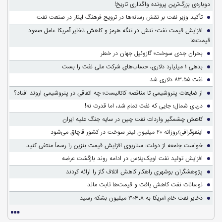
دوباره‌ی بزرگ‌ترین پرونده واگذاری تاریخ!
تأکید وزیر نفت بر نقش رسانه‌ها در ترویج فرهنگ ایثار در صنعت نفت
افزایش قیمت نفت؛ تنش در تنگه هرمز و کاهش ذخایر آمریکا عامل صعود
قیمت‌ها
بحران جدی سوخت؛ گازوئیل جهان در خطر
بدهی ۱ میلیارد دلاری، حساب‌های شرکت ملی نفت را بست
نفت ۸۳.۵۵ دلاری شد
از ضایعات پتروشیمی تا مناقصه کاتالیست؛ چه اتفاقی در پتروشیمی اروند افتاد؟
دریای شمال؛ جایی که نفت تمام شد، اما قدرت نه!
کاهش چشمگیر واردات نفت چین در سایه جنگ علیه ایران
اینفوگرافی/روزانه ۲۰ میلیون لیتر سوخت در کشور قاچاق می‌شود
خواست جامعه از دولت: سناریوی افزایش قیمت بنزین را رسماً منتفی کنید
افزایش تولید نفت اوپک‌پلاس در ادامه روند بازگشت عرضه
پژوهشگران بوشهری راهکار کاهش اتلاف گاز را ارائه کردند
نوسانات نفت کاهش یافت و قیمت‌ها ثابت ماند
ذخایر نفت خام آمریکا به ۳۰۴.۸ میلیون بشکه رسید