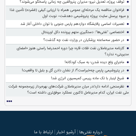
توقف پروژه، تعدیل نیرو؛ مدیران پتروالفین چه زمانی پاسخگو می‌شوند؟
فراخوان مناقصه یک مرحله‌ای عمومی همراه با ارزیابی کیفی (فشرده) تأمین غذا
و میوه پرسنل سایت پروژه پتروشیمی دهدشت– نوبت اول
تعمیرات اساسی پالایشگاه دوازدهم پارس جنوبی با توان داخلی آغاز شد
اختصاصی "نفتی‌ها": دستگیری متهم پرونده دکل اورینتال
در حضور سه‌ساعته پزشکیان در وزارت نفت چه گذشت؟
کارنامه مدیرعاملان نفت فلات قاره؛ چرا دوره احمدرضا راستی هنوز «امضای
مدیریتی» ندارد؟
ماجرای وَلع دیده شدن؛ به سبک کودکانه!
در پتروشیمی پارس چه‌خبراست؟/ از نشان دادن گل و بلبل تا واقعیت!
شیخ اینبار با تک ماده رییس کمیسیون انرژی شد!
نظرسنجی ادامه دارد/در میان مدیرعاملان شرکت‌های بهره‌بردار زیرمجموعه شرکت
ملی نفت ایران، کدام مدیرعامل تاکنون عملکرد موفق‌تری داشته است؟
درباره نفتی‌ها
آرشیو اخبار
ارتباط با ما