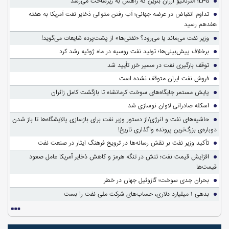
LPG؛ آلترناتیو ارزان بنزین که راهش به زیرساخت می‌رسد
تداوم انقباض در عرضه جهانی؛ آب رفتن متوالی ذخایر نفت آمریکا به هفته
هفدهم رسید
وزیر نفت می‌ماند یا می‌رود؟ «نفتی‌ها» از پشت‌پرده شایعات می‌گوید!
برخلاف پیش‌بینی‌ها؛ تولید نفت روسیه در ماه ژوئیه رشد کرد
توقف بارگیری نفت در مسیر خزر تأیید شد
فروش نفت ایران متوقف نشده است
پایش مستمر جایگاه‌های سوخت کرمانشاه تا بازگشت کامل زائران
اسکله صادراتی لاوان نوسازی شد
حاشیه‌های نفت و انرژی/از دستور وزیر نفت برای بازسازی پالایشگاه‌ها تا باز شدن
دوباره‌ی بزرگ‌ترین پرونده واگذاری تاریخ!
تأکید وزیر نفت بر نقش رسانه‌ها در ترویج فرهنگ ایثار در صنعت نفت
افزایش قیمت نفت؛ تنش در تنگه هرمز و کاهش ذخایر آمریکا عامل صعود
قیمت‌ها
بحران جدی سوخت؛ گازوئیل جهان در خطر
بدهی ۱ میلیارد دلاری، حساب‌های شرکت ملی نفت را بست