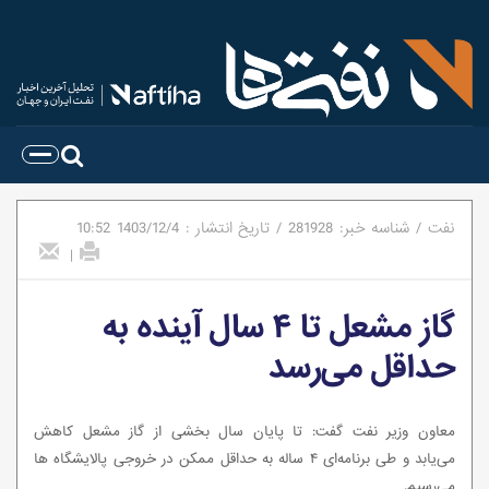
نفت
/
شناسه خبر:
281928
/
تاریخ انتشار :
1403/12/4
10:52
|
گاز مشعل تا ۴ سال آینده به
حداقل می‌رسد
معاون وزیر نفت گفت: تا پایان سال بخشی از گاز مشعل کاهش
می‌یابد و طی برنامه‌ای ۴ ساله به حداقل ممکن در خروجی پالایشگاه ها
می‌رسیم.