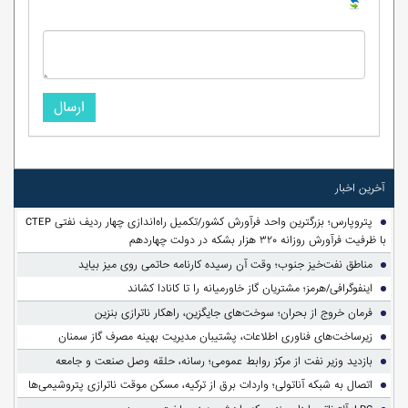
ارسال
آخرین اخبار
پتروپارس؛ بزرگترین واحد فرآورش کشور/تکمیل راه‌اندازی چهار ردیف نفتی CTEP
با ظرفیت فرآورش روزانه ۳۲۰ هزار بشکه در دولت چهاردهم
مناطق نفت‌خیز جنوب؛ وقت آن رسیده کارنامه حاتمی روی میز بیاید
اینفوگرافی/هرمز؛ مشتریان گاز خاورمیانه را تا کانادا کشاند
فرمان خروج از بحران؛ سوخت‌های جایگزین، راهکار ناترازی بنزین
زیرساخت‌های فناوری اطلاعات، پشتیبان مدیریت بهینه مصرف گاز سمنان
بازدید وزیر نفت از مرکز روابط عمومی؛ رسانه، حلقه وصل صنعت و جامعه
اتصال به شبکه آناتولی؛ واردات برق از ترکیه، مسکن موقت ناترازی پتروشیمی‌ها