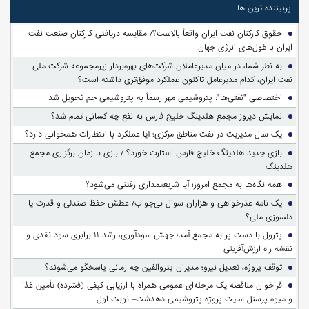
پربیننده ترین ها
حقوق کارکنان نفت ایران واقعاً بالاست؟/ مقایسه دریافتی کارکنان صنعت نفت
ایران با غول‌های انرژی جهان
به نظر شما، در میان مدیرعاملان شرکت‌های بهره‌بردار زیرمجموعه شرکت ملی
نفت ایران، کدام مدیرعامل تاکنون عملکرد موفق‌تری داشته است؟
اختصاصی "نفتی‌ها": پتروشیمی مهر رسماً به پتروشیمی جم تحویل شد
نمایش دیروز مجمع هلدینگ خلیج فارس به نفع چه کسانی تمام شد؟
یک سال مدیریت در نفت مناطق مرکزی؛ آیا عملکرد با انتظارات همخوانی دارد؟
بازی جدید هلدینگ خلیج فارس استارت خورد؟ / بازی با زمان برگزاری مجمع
هلدینگ
همه نگاه‌ها به مجمع امروز؛ آیا شریعتمداری رفتنی می‌شود؟
یک نامه عذرخواهی و هزاران سوال بی‌جواب/ عطش حفظ صندلی و قدرت یا
دلسوزی ملی؟
پترول با دست پر به مجمع آمد؛ جهش سودآوری، رشد ۱۱ برابری سود نقدی و
نقشه راه ارزش‌آفرینی
توقف پروژه، تعدیل نیرو؛ مدیران پتروالفین چه زمانی پاسخگو می‌شوند؟
فراخوان مناقصه یک مرحله‌ای عمومی همراه با ارزیابی کیفی (فشرده) تأمین غذا
و میوه پرسنل سایت پروژه پتروشیمی دهدشت– نوبت اول