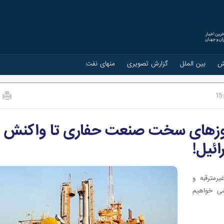
ش
بین الملل
گزارش تصویری
منهای نفت
15
 روزهای سخت صنعت حفاری تا واکنش
ائیل!
رمترقبه و
ی خواهیم