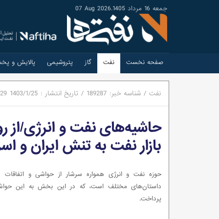
جمعه 16 مرداد 1405
.
07 Aug 2026
صفحه نخست
نفت
گاز
پتروشیمی
پالایش و پخ
نفت
/
شناسه خبر:
189287
/
تاریخ انتشار :
1403/1/25
:29
حاشیه‌های نفت و انرژی/از
بازار نفت به تنش ایران و اسر
حوزه نفت و انرژی همواره سرشار از حواشی و اتفاقات غی
داستان‌های مختلف است، که در این بخش به این حواش
پرداخت.