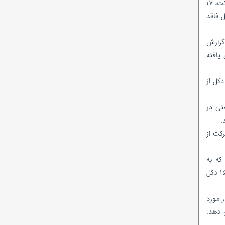
(NIOC) اداره می‌شود. این شرکت دارای ۷۳ دکل نفتی در خشکی و فراساحل است، اما به گفته یک منبع آگاه از واحد عملیات این شرکت، ۱۷
احمدرضا راستی هنوز «امضای مدیریتی» ندارد؟
ی داشته اند. این اعداد در مقایسه با ۵ دکل غیرفعال در سال ۲۰۱۷ میلادی و ۴ دکل فاقد
در پتروشیمی پارس چه‌خبراست؟/ از نشان
دادن گل و بلبل تا واقعیت!
ماجرای وَلع دیده شدن؛ به سبک کودکانه!
 گزارش
شیخ اینبار با تک ماده رییس کمیسیون انرژی
۲۸۰ نفر در سال ۲۰۱۹ میلادی کاهش یافته
شد!
نظرسنجی ادامه دارد/در میان مدیرعاملان
ی کوچک است. رویترز نتوانست وضعیت تمام دکل های خصوصی را تأیید کند، اما دو منبع صنعتی گفتند که دستکم ۲۰ دکل از
شرکت‌های بهره‌بردار زیرمجموعه شرکت ملی نفت
ایران، کدام مدیرعامل تاکنون عملکرد موفق‌تری
د. یک مقام نفتی در
داشته است؟
رکت از
که به
تحریم‌های نفتی و مالی تهران در سال ۲۰۱۶ میلادی پایان داد. تعداد دکل‌های حفاری از ۱۳۰ دکل با رشدی چشمگیر پس از توافق به ۱۵۷ دکل
ر در مورد
 دهد.