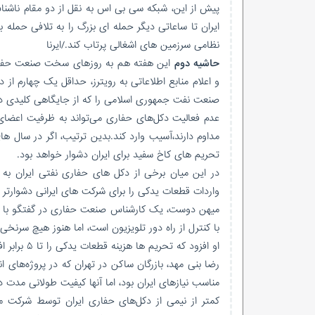
پیش از این، شبکه سی بی اس به نقل از دو مقام ناشنا
نظامی سرزمین های اشغالی پرتاب کند./ایرنا
حاشیه دوم
این هفته هم به روزهای سخت صنعت حفاری 
و اعلام منابع اطلاعاتی به رویترز، حداقل یک چهارم ا
صنعت نفت جمهوری اسلامی را که از جایگاهی کلیدی در ا
عدم فعالیت دکل‌های حفاری می‌تواند به ظرفیت اعضای 
مداوم دارند،آسیب وارد کند.بدین ترتیب، اگر در سال ه
تحریم های کاخ سفید برای ایران دشوار خواهد بود.
در این میان برخی از دکل های حفاری نفتی ایران به د
واردات قطعات یدکی را برای شرکت های ایرانی دشوارتر 
میهن دوست، یک کارشناس صنعت حفاری در گفتگو با رویت
با کنترل از راه دور تلویزیون است، اما هنوز هیچ سرنخی
او افزود که تحریم ها هزینه قطعات یدکی را تا ۵ برابر افزایش داده و تعمیر دکل ها را غیرممکن کرده است.
رضا بنی مهد، بازرگان ساکن در تهران که در پروژه‌های ا
مناسب نیازهای ایران بود، اما آنها کیفیت طولانی مدت د
کمتر از نیمی از دکل‌های حفاری ایران توسط شرکت م