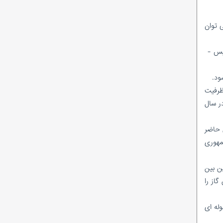
ی توان
لیس -
ظرفیت
ده و به ۳۲ میلیارد مترمکعب در سال
د؛ در حال حاضر
ز جمهوری
پین بین
از را
وله ای