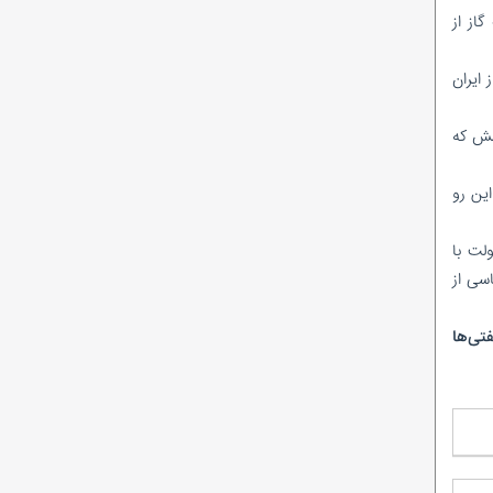
از از
 ایران
ن پرسش که
ین رو
لت با
اسی از
تی‌ها