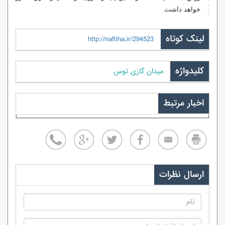
خواهد داشت.
لینک کوتاه
http://naftiha.ir/294523
کلیدواژه
میدان گازی توس
اخبار مرتبط
ارسال نظرات