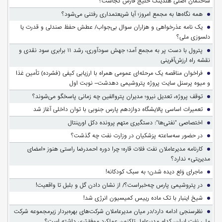
ساختمان اصلی هلدینگ خلیج فارس کجاست؟
همه نگاه‌ها به مجمع امروز؛ آیا شریعتمداری رفتنی می‌شود؟
یک نامه عذرخواهی و هزاران سوال بی‌جواب/ عطش حفظ صندلی و قدرت یا
دلسوزی ملی؟
پترول با دست پر به مجمع آمد؛ جهش سودآوری، رشد ۱۱ برابری سود نقدی و
نقشه راه ارزش‌آفرینی
فراخوان مناقصه یک مرحله‌ای عمومی همراه با ارزیابی کیفی (فشرده) تأمین غذا
و میوه پرسنل سایت پروژه پتروشیمی دهدشت– نوبت اول
توقف پروژه، تعدیل نیرو؛ مدیران پتروالفین چه زمانی پاسخگو می‌شوند؟
تعمیرات اساسی پالایشگاه دوازدهم پارس جنوبی با توان داخلی آغاز شد
اختصاصی "نفتی‌ها": دستگیری متهم پرونده دکل اورینتال
در حضور سه‌ساعته پزشکیان در وزارت نفت چه گذشت؟
کارنامه مدیرعاملان نفت فلات قاره؛ چرا دوره احمدرضا راستی هنوز «امضای
مدیریتی» ندارد؟
ماجرای وَلع دیده شدن؛ به سبک کودکانه!
در پتروشیمی پارس چه‌خبراست؟/ از نشان دادن گل و بلبل تا واقعیت!
شیخ اینبار با تک ماده رییس کمیسیون انرژی شد!
نظرسنجی ادامه دارد/در میان مدیرعاملان شرکت‌های بهره‌بردار زیرمجموعه شرکت
ملی نفت ایران، کدام مدیرعامل تاکنون عملکرد موفق‌تری داشته است؟