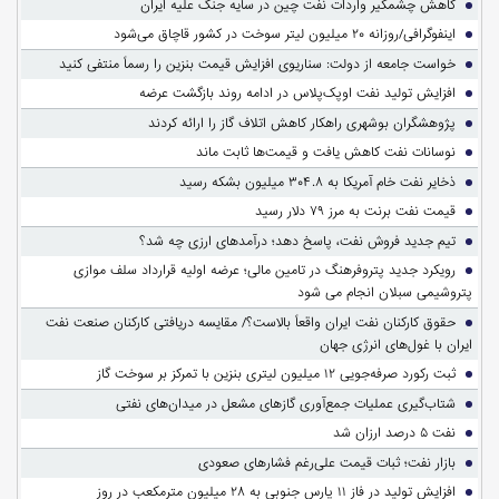
کاهش چشمگیر واردات نفت چین در سایه جنگ علیه ایران
اینفوگرافی/روزانه ۲۰ میلیون لیتر سوخت در کشور قاچاق می‌شود
خواست جامعه از دولت: سناریوی افزایش قیمت بنزین را رسماً منتفی کنید
افزایش تولید نفت اوپک‌پلاس در ادامه روند بازگشت عرضه
پژوهشگران بوشهری راهکار کاهش اتلاف گاز را ارائه کردند
نوسانات نفت کاهش یافت و قیمت‌ها ثابت ماند
ذخایر نفت خام آمریکا به ۳۰۴.۸ میلیون بشکه رسید
قیمت نفت برنت به مرز ۷۹ دلار رسید
تیم جدید فروش نفت، پاسخ دهد؛ درآمدهای ارزی چه شد؟
رویکرد جدید پتروفرهنگ در تامین مالی؛ عرضه اولیه قرارداد سلف موازی
پتروشیمی سبلان انجام می شود
حقوق کارکنان نفت ایران واقعاً بالاست؟/ مقایسه دریافتی کارکنان صنعت نفت
ایران با غول‌های انرژی جهان
ثبت رکورد صرفه‌جویی ۱۲ میلیون لیتری بنزین با تمرکز بر سوخت گاز
شتاب‌گیری عملیات جمع‌آوری گازهای مشعل در میدان‌های نفتی
نفت ۵ درصد ارزان شد
بازار نفت؛ ثبات قیمت علی‌رغم فشارهای صعودی
افزایش تولید در فاز ۱۱ پارس جنوبی به ۲۸ میلیون مترمکعب در روز