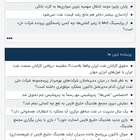
پایان پاییز؛ موعد انتقال سهمیه بنزین سواری‌ها به کارت بانکی
آزادسازی بیشتر ذخایر هم مانع رشد قیمت نفت نمی‌شود
از پرایسینگ M+2 تا ریلیز کشتی‌ها؛ چه کسی پاسخگوی پرونده شرکت «ل»
است؟
پربیننده ترین ها
حقوق کارکنان نفت ایران واقعاً بالاست؟/ مقایسه دریافتی کارکنان صنعت نفت
ایران با غول‌های انرژی جهان
به نظر شما، در میان مدیرعاملان شرکت‌های بهره‌بردار زیرمجموعه شرکت ملی
نفت ایران، کدام مدیرعامل تاکنون عملکرد موفق‌تری داشته است؟
اختصاصی "نفتی‌ها": پتروشیمی مهر رسماً به پتروشیمی جم تحویل شد
نمایش دیروز مجمع هلدینگ خلیج فارس به نفع چه کسانی تمام شد؟
یک سال مدیریت در نفت مناطق مرکزی؛ آیا عملکرد با انتظارات همخوانی دارد؟
بازی جدید هلدینگ خلیج فارس استارت خورد؟ / بازی با زمان برگزاری مجمع
هلدینگ
سوالِ تاکنون بی‌پاسخ مانده مدیران ارشد هلدینگ خلیج فارس از شریعتمداری/