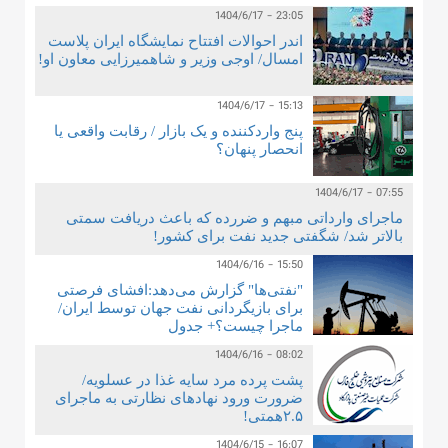
1404/6/17 - 23:05
اندر احوالات افتتاح نمایشگاه ایران پلاست
امسال/ اوجی وزیر و شاهمیرزایی معاون او!
1404/6/17 - 15:13
پنج واردکننده و یک بازار / رقابت واقعی یا
انحصار پنهان؟
1404/6/17 - 07:55
ماجرای وارداتی مبهم و ضررده که باعث دریافت سمتی
بالاتر شد/ شگفتی جدید نفت برای کشور!
1404/6/16 - 15:50
"نفتی‌ها" گزارش می‌دهد:افشای فرصتی
برای بازیگردانی نفت جهان توسط ایران/
ماجرا چیست؟+ جدول
1404/6/16 - 08:02
پشت پرده مرد سایه غذا در عسلویه/
ضرورت ورود نهادهای نظارتی به ماجرای
۲.۵همتی!
1404/6/15 - 16:07