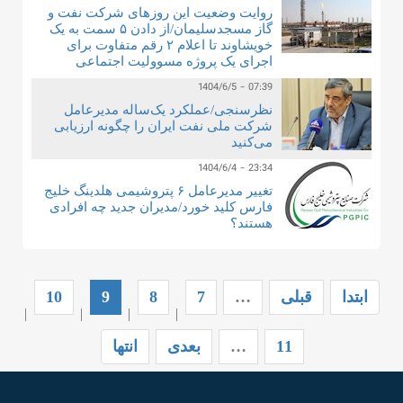
روایت وضعیت این روزهای شرکت نفت و
گاز مسجدسلیمان/از دادن ۵ سمت به یک
خویشاوند تا اعلام ۲ رقم متفاوت برای
اجرای یک پروژه مسوولیت اجتماعی
1404/6/5 - 07:39
نظرسنجی/عملکرد یک‌ساله مدیرعامل
شرکت ملی نفت ایران را چگونه ارزیابی
می‌کنید
1404/6/4 - 23:34
تغییر مدیرعامل ۶ پتروشیمی هلدینگ خلیج
فارس کلید خورد/مدیران جدید چه افرادی
هستند؟
ابتدا
قبلی
…
7
8
9
10
|
|
|
|
11
…
بعدی
انتها