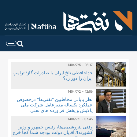
1404/7/5 - 08:17
خداحافظی تلخ ایران با صادرات گاز/ ترامپ
ایران را دور زد؟
1404/7/2 - 12:06
نظر پایانی مخاطبین "نفتی‌ها" درخصوص
عملکرد یکساله مدیرعامل شرکت ملی
پالایش و پخش فرآورده های نفتی
1404/7/1 - 07:45
وقتی پتروشیمی‌ها، رئیس جمهور و وزیر
کشورند!/ آقایان دولت بودجه شما کجا خرج