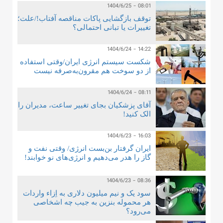
1404/6/25 - 08:01
توقف بازگشایی پاکات مناقصه آفتاب!/علت؛
تغییرات یا تبانی احتمالی؟
1404/6/24 - 14:22
شکست سیستم انرژی ایران/وقتی استفاده
از دو سوخت هم مقرون‌به‌صرفه نیست
1404/6/24 - 08:11
آقای پزشکیان بجای تغییر ساعت، مدیران را
الک کنید!
1404/6/23 - 16:03
ایران گرفتار بن‌بست انرژی/ وقتی نفت و
گاز را هدر می‌دهیم و انرژی‌های نو خوابند!
1404/6/23 - 08:36
سود یک و نیم میلیون دلاری به اِزاء واردات
هر محموله بنزین به جیب چه اشخاصی
می‌رود؟