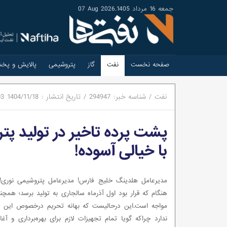
جمعه 16 مرداد 1405
.
07 Aug 2026
صفحه نخست
نفت
گاز
پتروشیمی
پالایش و پخ
نفت
/
شناسه خبر:
294947
/
تاریخ انتشار :
1404/11/18
03
پشت پرده تاخیر در تولید پ
با خیالی آسوده!
مدیرعامل هلدینگ خلیج فارس! مدیرعامل پتروشیمی نوری!
هنگام که قرار بود اول آذرماه سالجاری به تولید برسد؛ همچنا
مواجه است.این درحالیست که بهانه تحریم درخصوص این ت
ندارد چراکه گویا تمام تجهیزات لازم برای بهره‌برداری و آغاز