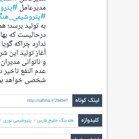
لینک کوتاه
http://naftiha.ir/294947
کلیدواژه
هلدینگ خلیج فارس
پتروشیمی نوری