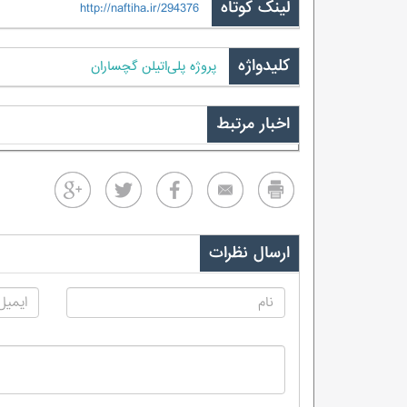
لینک کوتاه
http://naftiha.ir/294376
کلیدواژه
پروژه پلی‌اتیلن گچساران
اخبار مرتبط
ارسال نظرات