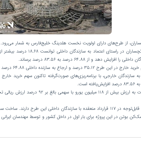
اران، از طرح‌های دارای اولویت نخست هلدینگ خلیج‌فارس به شمار می‌رود.
صنایع پلیمر گچساران، متولی ساخت پروژه پلی‌اتیلن گچساران در راستای اعتماد به سازندگان دا
د و از ۶۴.۸۸ درصد به ۸۳.۵۶ درصد برساند.
مطابق با مجوز قبلی دریافت شده از وزارت صمت، سهم خرید خارج در این
ه سازندگان خارجی، با برنامه‌ریزی‌های صورت‌گرفته تاکنون سهم خرید خارج د
در این پروژه تعداد ۱۲۳ قرارداد ساخت و تأمین تجهیزات به ارزش بیش از ۱۱۸ میلیون یورو با سهمی بالغ 
نکته مهم آنکه، ۲۳ شرکت نوآور و ۹ شرکت فناور سهمی قابل‌توجه در ۱۱۷ قرارداد منعقده با سازندگان داخلی این طرح دارند. 
شک‌کن بوتن در این پروژه برای بار اول در داخل کشور و توسط مهندسان ایرانی