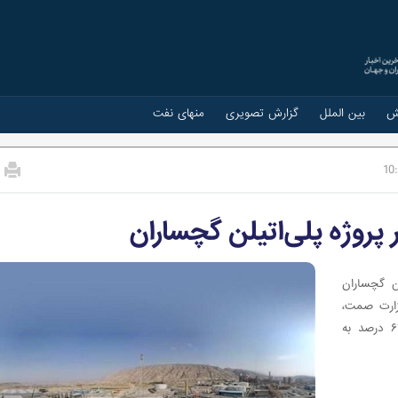
ش
بین الملل
گزارش تصویری
منهای نفت
10
روژه پلی‌اتیلن گچساران
ن گچساران
ز وزارت صمت،
سهم ارجاع به سازندگان داخلی را افزایش دهد و از ۶۴.۸۸ درصد به