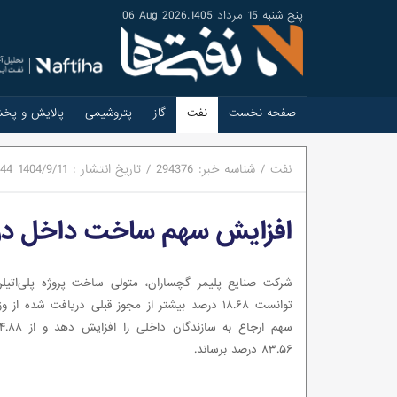
پنج شنبه 15 مرداد 1405
.
06 Aug 2026
صفحه نخست
نفت
گاز
پتروشیمی
پالایش و پخ
نفت
/
شناسه خبر:
294376
/
تاریخ انتشار :
1404/9/11
:44
افزایش سهم ساخت داخل در پ
شرکت صنایع پلیمر گچساران، متولی ساخت پروژه پلی‌اتیل
توانست ۱۸.۶۸ درصد بیشتر از مجوز قبلی دریافت شده ا
۸۳.۵۶ درصد برساند.