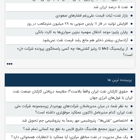
نفت ۵ درصد ارزان شد
بازار نفت؛ ثبات قیمت علی‌رغم فشارهای صعودی
افزایش تولید در فاز ۱۱ پارس جنوبی به ۲۸ میلیون مترمکعب در روز
پایان پاییز؛ موعد انتقال سهمیه بنزین سواری‌ها به کارت بانکی
آزادسازی بیشتر ذخایر هم مانع رشد قیمت نفت نمی‌شود
از پرایسینگ M+2 تا ریلیز کشتی‌ها؛ چه کسی پاسخگوی پرونده شرکت «ل»
است؟
پربیننده ترین ها
حقوق کارکنان نفت ایران واقعاً بالاست؟/ مقایسه دریافتی کارکنان صنعت نفت
ایران با غول‌های انرژی جهان
به نظر شما، در میان مدیرعاملان شرکت‌های بهره‌بردار زیرمجموعه شرکت ملی
نفت ایران، کدام مدیرعامل تاکنون عملکرد موفق‌تری داشته است؟
اختصاصی "نفتی‌ها": پتروشیمی مهر رسماً به پتروشیمی جم تحویل شد
نمایش دیروز مجمع هلدینگ خلیج فارس به نفع چه کسانی تمام شد؟
یک سال مدیریت در نفت مناطق مرکزی؛ آیا عملکرد با انتظارات همخوانی دارد؟