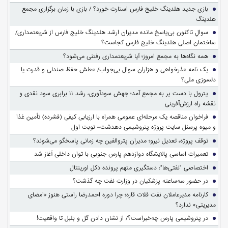
بازی جدید هلدینگ خلیج فارس استارت خورد؟ / بازی با زمان برگزاری مجمع
هلدینگ
سوالِ تاکنون بی‌پاسخ مانده مدیران ارشد هلدینگ خلیج فارس از شریعتمداری/
ساختمان اصلی هلدینگ خلیج فارس کجاست؟
همه نگاه‌ها به مجمع امروز؛ آیا شریعتمداری رفتنی می‌شود؟
یک نامه عذرخواهی و هزاران سوال بی‌جواب/ عطش حفظ صندلی و قدرت یا
دلسوزی ملی؟
پترول با دست پر به مجمع آمد؛ جهش سودآوری، رشد ۱۱ برابری سود نقدی و
نقشه راه ارزش‌آفرینی
فراخوان مناقصه یک مرحله‌ای عمومی همراه با ارزیابی کیفی (فشرده) تأمین غذا
و میوه پرسنل سایت پروژه پتروشیمی دهدشت– نوبت اول
توقف پروژه، تعدیل نیرو؛ مدیران پتروالفین چه زمانی پاسخگو می‌شوند؟
تعمیرات اساسی پالایشگاه دوازدهم پارس جنوبی با توان داخلی آغاز شد
اختصاصی "نفتی‌ها": دستگیری متهم پرونده دکل اورینتال
در حضور سه‌ساعته پزشکیان در وزارت نفت چه گذشت؟
کارنامه مدیرعاملان نفت فلات قاره؛ چرا دوره احمدرضا راستی هنوز «امضای
مدیریتی» ندارد؟
در پتروشیمی پارس چه‌خبراست؟/ از نشان دادن گل و بلبل تا واقعیت!