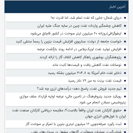
آخرین اخبار
دریای شمال؛ جایی که نفت تمام شد، اما قدرت نه!
کاهش چشمگیر واردات نفت چین در سایه جنگ علیه ایران
اینفوگرافی/روزانه ۲۰ میلیون لیتر سوخت در کشور قاچاق می‌شود
خواست جامعه از دولت: سناریوی افزایش قیمت بنزین را رسماً منتفی کنید
افزایش تولید نفت اوپک‌پلاس در ادامه روند بازگشت عرضه
پژوهشگران بوشهری راهکار کاهش اتلاف گاز را ارائه کردند
نوسانات نفت کاهش یافت و قیمت‌ها ثابت ماند
ذخایر نفت خام آمریکا به ۳۰۴.۸ میلیون بشکه رسید
قیمت نفت برنت به مرز ۷۹ دلار رسید
تیم جدید فروش نفت، پاسخ دهد؛ درآمدهای ارزی چه شد؟
رویکرد جدید پتروفرهنگ در تامین مالی؛ عرضه اولیه قرارداد سلف موازی
پتروشیمی سبلان انجام می شود
حقوق کارکنان نفت ایران واقعاً بالاست؟/ مقایسه دریافتی کارکنان صنعت نفت
ایران با غول‌های انرژی جهان
ثبت رکورد صرفه‌جویی ۱۲ میلیون لیتری بنزین با تمرکز بر سوخت گاز
شتاب‌گیری عملیات جمع‌آوری گازهای مشعل در میدان‌های نفتی