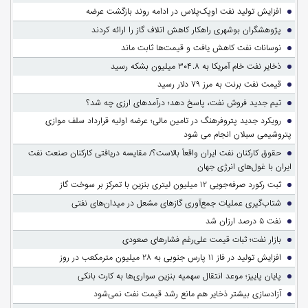
افزایش تولید نفت اوپک‌پلاس در ادامه روند بازگشت عرضه
پژوهشگران بوشهری راهکار کاهش اتلاف گاز را ارائه کردند
نوسانات نفت کاهش یافت و قیمت‌ها ثابت ماند
ذخایر نفت خام آمریکا به ۳۰۴.۸ میلیون بشکه رسید
قیمت نفت برنت به مرز ۷۹ دلار رسید
تیم جدید فروش نفت، پاسخ دهد؛ درآمدهای ارزی چه شد؟
رویکرد جدید پتروفرهنگ در تامین مالی؛ عرضه اولیه قرارداد سلف موازی
پتروشیمی سبلان انجام می شود
حقوق کارکنان نفت ایران واقعاً بالاست؟/ مقایسه دریافتی کارکنان صنعت نفت
ایران با غول‌های انرژی جهان
ثبت رکورد صرفه‌جویی ۱۲ میلیون لیتری بنزین با تمرکز بر سوخت گاز
شتاب‌گیری عملیات جمع‌آوری گازهای مشعل در میدان‌های نفتی
نفت ۵ درصد ارزان شد
بازار نفت؛ ثبات قیمت علی‌رغم فشارهای صعودی
افزایش تولید در فاز ۱۱ پارس جنوبی به ۲۸ میلیون مترمکعب در روز
پایان پاییز؛ موعد انتقال سهمیه بنزین سواری‌ها به کارت بانکی
آزادسازی بیشتر ذخایر هم مانع رشد قیمت نفت نمی‌شود