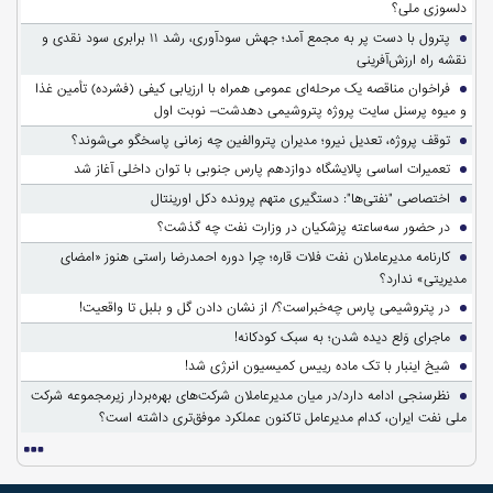
دلسوزی ملی؟
پترول با دست پر به مجمع آمد؛ جهش سودآوری، رشد ۱۱ برابری سود نقدی و
نقشه راه ارزش‌آفرینی
فراخوان مناقصه یک مرحله‌ای عمومی همراه با ارزیابی کیفی (فشرده) تأمین غذا
و میوه پرسنل سایت پروژه پتروشیمی دهدشت– نوبت اول
توقف پروژه، تعدیل نیرو؛ مدیران پتروالفین چه زمانی پاسخگو می‌شوند؟
تعمیرات اساسی پالایشگاه دوازدهم پارس جنوبی با توان داخلی آغاز شد
اختصاصی "نفتی‌ها": دستگیری متهم پرونده دکل اورینتال
در حضور سه‌ساعته پزشکیان در وزارت نفت چه گذشت؟
کارنامه مدیرعاملان نفت فلات قاره؛ چرا دوره احمدرضا راستی هنوز «امضای
مدیریتی» ندارد؟
در پتروشیمی پارس چه‌خبراست؟/ از نشان دادن گل و بلبل تا واقعیت!
ماجرای وَلع دیده شدن؛ به سبک کودکانه!
شیخ اینبار با تک ماده رییس کمیسیون انرژی شد!
نظرسنجی ادامه دارد/در میان مدیرعاملان شرکت‌های بهره‌بردار زیرمجموعه شرکت
ملی نفت ایران، کدام مدیرعامل تاکنون عملکرد موفق‌تری داشته است؟