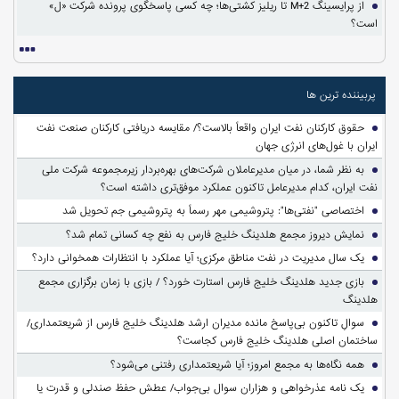
از پرایسینگ M+2 تا ریلیز کشتی‌ها؛ چه کسی پاسخگوی پرونده شرکت «ل»
است؟
پربیننده ترین ها
حقوق کارکنان نفت ایران واقعاً بالاست؟/ مقایسه دریافتی کارکنان صنعت نفت
ایران با غول‌های انرژی جهان
به نظر شما، در میان مدیرعاملان شرکت‌های بهره‌بردار زیرمجموعه شرکت ملی
نفت ایران، کدام مدیرعامل تاکنون عملکرد موفق‌تری داشته است؟
اختصاصی "نفتی‌ها": پتروشیمی مهر رسماً به پتروشیمی جم تحویل شد
نمایش دیروز مجمع هلدینگ خلیج فارس به نفع چه کسانی تمام شد؟
یک سال مدیریت در نفت مناطق مرکزی؛ آیا عملکرد با انتظارات همخوانی دارد؟
بازی جدید هلدینگ خلیج فارس استارت خورد؟ / بازی با زمان برگزاری مجمع
هلدینگ
سوالِ تاکنون بی‌پاسخ مانده مدیران ارشد هلدینگ خلیج فارس از شریعتمداری/
ساختمان اصلی هلدینگ خلیج فارس کجاست؟
همه نگاه‌ها به مجمع امروز؛ آیا شریعتمداری رفتنی می‌شود؟
یک نامه عذرخواهی و هزاران سوال بی‌جواب/ عطش حفظ صندلی و قدرت یا