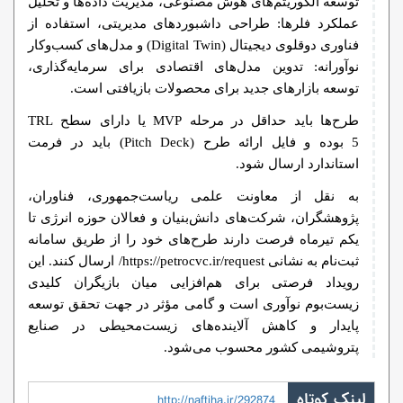
توسعه الگوریتم‌های هوش مصنوعی، مدیریت داده‌ها و تحلیل
عملکرد فلرها: طراحی داشبوردهای مدیریتی، استفاده از
فناوری دوقلوی دیجیتال (Digital Twin) و مدل‌های کسب‌وکار
نوآورانه: تدوین مدل‌های اقتصادی برای سرمایه‌گذاری،
توسعه بازارهای جدید برای محصولات بازیافتی است.
طرح‌ها باید حداقل در مرحله MVP یا دارای سطح TRL
5 بوده و فایل ارائه طرح (Pitch Deck) باید در فرمت
استاندارد ارسال شود.
به نقل از معاونت علمی ریاست‌جمهوری، فناوران،
پژوهشگران، شرکت‌های دانش‌بنیان و فعالان حوزه انرژی تا
یکم تیرماه فرصت دارند طرح‌های خود را از طریق سامانه
ثبت‌نام به نشانی https://petrocvc.ir/request/ ارسال کنند. این
رویداد فرصتی برای هم‌افزایی میان بازیگران کلیدی
زیست‌بوم نوآوری است و گامی مؤثر در جهت تحقق توسعه
پایدار و کاهش آلاینده‌های زیست‌محیطی در صنایع
پتروشیمی کشور محسوب می‌شود.
لینک کوتاه
http://naftiha.ir/292874