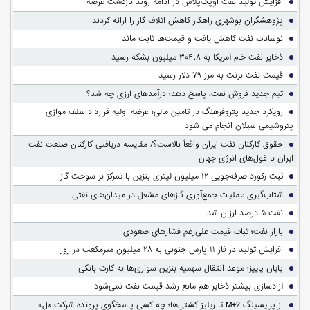
افزایش تولید نفت اوپک‌پلاس در ادامه روند بازگشت عرضه
پژوهشگران بوشهری راهکار کاهش اتلاف گاز را ارائه کردند
نوسانات نفت کاهش یافت و قیمت‌ها ثابت ماند
ذخایر نفت خام آمریکا به ۳۰۴.۸ میلیون بشکه رسید
قیمت نفت برنت به مرز ۷۹ دلار رسید
تیم جدید فروش نفت، پاسخ دهد؛ درآمدهای ارزی چه شد؟
رویکرد جدید پتروفرهنگ در تامین مالی؛ عرضه اولیه قرارداد سلف موازی
پتروشیمی سبلان انجام می شود
حقوق کارکنان نفت ایران واقعاً بالاست؟/ مقایسه دریافتی کارکنان صنعت نفت
ایران با غول‌های انرژی جهان
ثبت رکورد صرفه‌جویی ۱۲ میلیون لیتری بنزین با تمرکز بر سوخت گاز
شتاب‌گیری عملیات جمع‌آوری گازهای مشعل در میدان‌های نفتی
نفت ۵ درصد ارزان شد
بازار نفت؛ ثبات قیمت علی‌رغم فشارهای صعودی
افزایش تولید در فاز ۱۱ پارس جنوبی به ۲۸ میلیون مترمکعب در روز
پایان پاییز؛ موعد انتقال سهمیه بنزین سواری‌ها به کارت بانکی
آزادسازی بیشتر ذخایر هم مانع رشد قیمت نفت نمی‌شود
از پرایسینگ M+2 تا ریلیز کشتی‌ها؛ چه کسی پاسخگوی پرونده شرکت «ل»