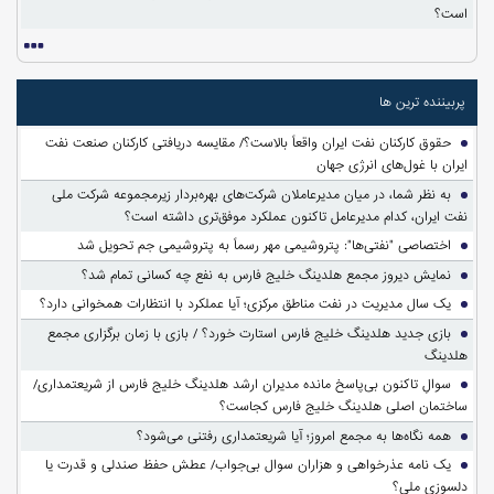
است؟
پربیننده ترین ها
حقوق کارکنان نفت ایران واقعاً بالاست؟/ مقایسه دریافتی کارکنان صنعت نفت
ایران با غول‌های انرژی جهان
به نظر شما، در میان مدیرعاملان شرکت‌های بهره‌بردار زیرمجموعه شرکت ملی
نفت ایران، کدام مدیرعامل تاکنون عملکرد موفق‌تری داشته است؟
اختصاصی "نفتی‌ها": پتروشیمی مهر رسماً به پتروشیمی جم تحویل شد
نمایش دیروز مجمع هلدینگ خلیج فارس به نفع چه کسانی تمام شد؟
یک سال مدیریت در نفت مناطق مرکزی؛ آیا عملکرد با انتظارات همخوانی دارد؟
بازی جدید هلدینگ خلیج فارس استارت خورد؟ / بازی با زمان برگزاری مجمع
هلدینگ
سوالِ تاکنون بی‌پاسخ مانده مدیران ارشد هلدینگ خلیج فارس از شریعتمداری/
ساختمان اصلی هلدینگ خلیج فارس کجاست؟
همه نگاه‌ها به مجمع امروز؛ آیا شریعتمداری رفتنی می‌شود؟
یک نامه عذرخواهی و هزاران سوال بی‌جواب/ عطش حفظ صندلی و قدرت یا
دلسوزی ملی؟