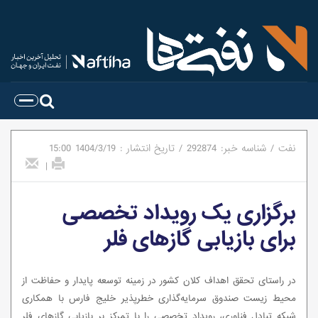
نفت
/
شناسه خبر:
292874
/
تاریخ انتشار :
1404/3/19
15:00
|
برگزاری یک رویداد تخصصی
برای بازیابی گازهای فلر
در راستای تحقق اهداف کلان کشور در زمینه توسعه پایدار و حفاظت از
محیط زیست صندوق سرمایه‌گذاری خطرپذیر خلیج فارس با همکاری
شبکه تبادل فناوری، رویداد تخصصی را با تمرکز بر بازیابی گازهای فلر