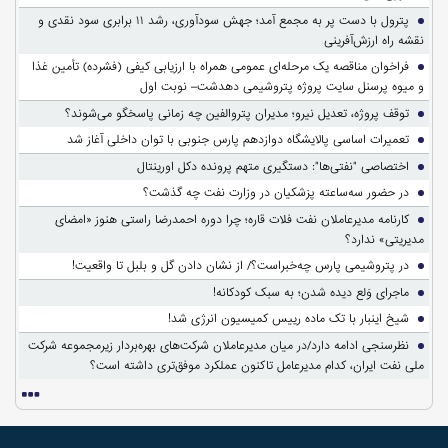
پترول با دست پر به مجمع آمد؛ جهش سودآوری، رشد ۱۱ برابری سود نقدی و
نقشه راه ارزش‌آفرینی
فراخوان مناقصه یک مرحله‌ای عمومی همراه با ارزیابی کیفی (فشرده) تأمین غذا
و میوه پرسنل سایت پروژه پتروشیمی دهدشت– نوبت اول
توقف پروژه، تعدیل نیرو؛ مدیران پتروالفین چه زمانی پاسخگو می‌شوند؟
تعمیرات اساسی پالایشگاه دوازدهم پارس جنوبی با توان داخلی آغاز شد
اختصاصی "نفتی‌ها": دستگیری متهم پرونده دکل اورینتال
در حضور سه‌ساعته پزشکیان در وزارت نفت چه گذشت؟
کارنامه مدیرعاملان نفت فلات قاره؛ چرا دوره احمدرضا راستی هنوز «امضای
مدیریتی» ندارد؟
در پتروشیمی پارس چه‌خبراست؟/ از نشان دادن گل و بلبل تا واقعیت!
ماجرای وَلع دیده شدن؛ به سبک کودکانه!
شیخ اینبار با تک ماده رییس کمیسیون انرژی شد!
نظرسنجی ادامه دارد/در میان مدیرعاملان شرکت‌های بهره‌بردار زیرمجموعه شرکت
ملی نفت ایران، کدام مدیرعامل تاکنون عملکرد موفق‌تری داشته است؟