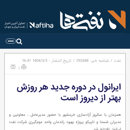
نفت
/
شناسه خبر:
292688
/
تاریخ انتشار :
1404/3/3
16:41
|
ایرانول در دوره جدید هر روزش
بهتر از دیروز است
همزمان با سالروز آزادسازی خرمشهر با حضور مدیرعامل ، معاونین و
مدیران شستا و تاپیکو پروژه بهبود راندمان واحد موم‌گیری شرکت نفت
ایرانول افتتاح شد.