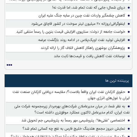
دریای شمال؛ جایی که نفت تمام شد، اما قدرت نه!
کاهش چشمگیر واردات نفت چین در سایه جنگ علیه ایران
اینفوگرافی/روزانه ۲۰ میلیون لیتر سوخت در کشور قاچاق می‌شود
خواست جامعه از دولت: سناریوی افزایش قیمت بنزین را رسماً منتفی کنید
افزایش تولید نفت اوپک‌پلاس در ادامه روند بازگشت عرضه
پژوهشگران بوشهری راهکار کاهش اتلاف گاز را ارائه کردند
نوسانات نفت کاهش یافت و قیمت‌ها ثابت ماند
پربیننده ترین ها
حقوق کارکنان نفت ایران واقعاً بالاست؟/ مقایسه دریافتی کارکنان صنعت نفت
ایران با غول‌های انرژی جهان
به نظر شما، در میان مدیرعاملان شرکت‌های بهره‌بردار زیرمجموعه شرکت ملی
نفت ایران، کدام مدیرعامل تاکنون عملکرد موفق‌تری داشته است؟
اختصاصی "نفتی‌ها": پتروشیمی مهر رسماً به پتروشیمی جم تحویل شد
نمایش دیروز مجمع هلدینگ خلیج فارس به نفع چه کسانی تمام شد؟
یک سال مدیریت در نفت مناطق مرکزی؛ آیا عملکرد با انتظارات همخوانی دارد؟