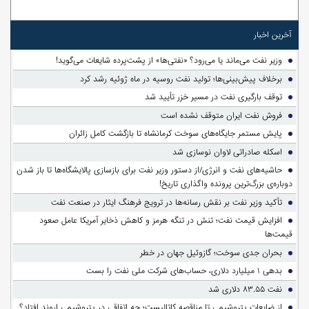
آخرین اخبار
وزیر نفت می‌ماند یا می‌رود؟ «نفتی‌ها» از پشت‌پرده شایعات می‌گوید!
برخلاف پیش‌بینی‌ها؛ تولید نفت روسیه در ماه ژوئیه رشد کرد
توقف بارگیری نفت در مسیر خزر تأیید شد
فروش نفت ایران متوقف نشده است
پایش مستمر جایگاه‌های سوخت کرمانشاه تا بازگشت کامل زائران
اسکله صادراتی لاوان نوسازی شد
حاشیه‌های نفت و انرژی/از دستور وزیر نفت برای بازسازی پالایشگاه‌ها تا باز شدن
دوباره‌ی بزرگ‌ترین پرونده واگذاری تاریخ!
تأکید وزیر نفت بر نقش رسانه‌ها در ترویج فرهنگ ایثار در صنعت نفت
افزایش قیمت نفت؛ تنش در تنگه هرمز و کاهش ذخایر آمریکا عامل صعود
قیمت‌ها
بحران جدی سوخت؛ گازوئیل جهان در خطر
بدهی ۱ میلیارد دلاری، حساب‌های شرکت ملی نفت را بست
نفت ۸۳.۵۵ دلاری شد
از ضایعات پتروشیمی تا مناقصه کاتالیست؛ چه اتفاقی در پتروشیمی اروند افتاد؟