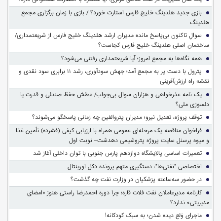
بازی جدید هلدینگ خلیج فارس استارت خورد؟ / بازی با زمان برگزاری مجمع
هلدینگ
سوالِ تاکنون بی‌پاسخ مانده مدیران ارشد هلدینگ خلیج فارس از شریعتمداری/
ساختمان اصلی هلدینگ خلیج فارس کجاست؟
همه نگاه‌ها به مجمع امروز؛ آیا شریعتمداری رفتنی می‌شود؟
پترول با دست پر به مجمع آمد؛ جهش سودآوری، رشد ۱۱ برابری سود نقدی و
نقشه راه ارزش‌آفرینی
یک نامه عذرخواهی و هزاران سوال بی‌جواب/ عطش حفظ صندلی و قدرت یا
دلسوزی ملی؟
توقف پروژه، تعدیل نیرو؛ مدیران پتروالفین چه زمانی پاسخگو می‌شوند؟
فراخوان مناقصه یک مرحله‌ای عمومی همراه با ارزیابی کیفی (فشرده) تأمین غذا
و میوه پرسنل سایت پروژه پتروشیمی دهدشت– نوبت اول
تعمیرات اساسی پالایشگاه دوازدهم پارس جنوبی با توان داخلی آغاز شد
اختصاصی "نفتی‌ها": دستگیری متهم پرونده دکل اورینتال
در حضور سه‌ساعته پزشکیان در وزارت نفت چه گذشت؟
کارنامه مدیرعاملان نفت فلات قاره؛ چرا دوره احمدرضا راستی هنوز «امضای
مدیریتی» ندارد؟
ماجرای وَلع دیده شدن؛ به سبک کودکانه!