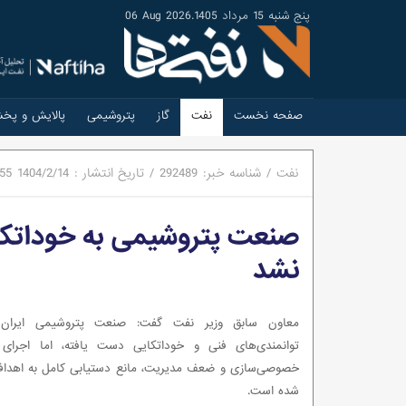
پنج شنبه 15 مرداد 1405
.
06 Aug 2026
صفحه نخست
نفت
گاز
پتروشیمی
پالایش و پخ
نفت
/
شناسه خبر:
292489
/
تاریخ انتشار :
1404/2/14
:55
صنعت پتروشیمی به خوداتکای
نشد
معاون سابق وزیر نفت گفت: صنعت پتروشیمی ایران 
توانمندی‌های فنی و خوداتکایی دست یافته، اما اجرای
خصوصی‌سازی و ضعف مدیریت، مانع دستیابی کامل به اهداف 
شده است.