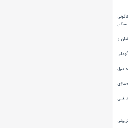
احمدرضا راستی هنوز «امضای مدیریتی» ندارد؟
ماجرای وَلع دیده شدن؛ به سبک کودکانه!
ناگونی
در پتروشیمی پارس چه‌خبراست؟/ از نشان
دادن گل و بلبل تا واقعیت!
 ممکن
شیخ اینبار با تک ماده رییس کمیسیون انرژی
شد!
ار شرقی (بین آبادان و
نظرسنجی ادامه دارد/در میان مدیرعاملان
شرکت‌های بهره‌بردار زیرمجموعه شرکت ملی نفت
لودگی
ایران، کدام مدیرعامل تاکنون عملکرد موفق‌تری
داشته است؟
ه دلیل
ه‌سازی
ناطقی
یلیارد دلار بوده و پیش‌بینی