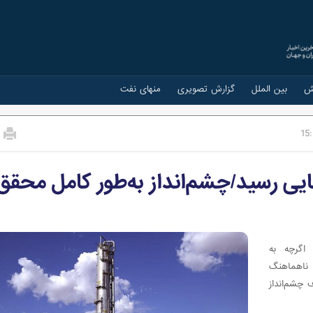
ش
بین الملل
گزارش تصویری
منهای نفت
15
ی رسید/چشم‌انداز به‌طور کامل محقق
اگرچه به
 ناهماهنگ
چشم‌انداز