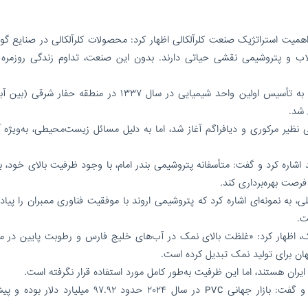
ه اهمیت استراتژیک صنعت کلرآلکالی اظهار کرد: محصولات کلرآلکالی در صنایع گو
ضلاب و پتروشیمی نقشی حیاتی دارند. بدون این صنعت، تداوم زندگی روزمره
بهزادی با اشاره به سابقه ۶۶ ساله این صنعت در ایران، به تأسیس اولین واحد شیمیایی در سال ۱۳۳۷ در منطقه حف
 شد.
 نظیر مرکوری و دیافراگم آغاز شد، اما به دلیل مسائل زیست‌محیطی، به‌ویژه آ
اشاره کرد و گفت: متأسفانه پتروشیمی بندر امام، با وجود ظرفیت بالای خود، ب
 فرصت بهره‌برداری کند.
ی، به نمونه‌ای اشاره کرد که پتروشیمی اروند با موفقیت فناوری ممبران را پیاد
ت.
نمک، اظهار کرد: «غلظت بالای نمک در آب‌های خلیج فارس و رطوبت پایین در م
جهان برای تولید نمک تبدیل کرده است.
ن هستند، اما این ظرفیت به‌طور کامل مورد استفاده قرار نگرفته است.
بهزادی به آمار بازار جهانی کلرآلکالی و PVC اشاره کرد و گفت: بازار جهانی PVC در سال ۲۰۲۴ حدود ۹۷.۹۲ م