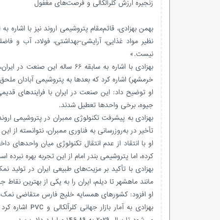
زنجیره ارزش کلرآلکالی و فرصت‌های مغفول
بهمن بهزادی، قائم‌مقام پتروشیمی اروند نیز با اشاره ب
نظیر مواد غذایی، آرایشی-بهداشتی، فولاد، آب و فا
نیست.»
خرمشهر) اشاره کرد که بعدها به پتروشیمی آبادان ملحق
او توضیح داد: این صنعت در ایران با فرایندهای قدیمی
جیوه، برخی واحدها تعطیل شدند.
بهزادی به پیشرفت تکنولوژی ممبران در پتروشیمی اروند 
تأخیر در به‌روزرسانی به فناوری ممبران، نتوانسته از این
او با انتقاد از عدم انتقال تکنولوژی میان واحدهای داخل
کرده، اما پتروشیمی بندر امام از این تجربه بهره نبرده اس
بهزادی با تأکید بر مزیت‌های طبیعی ایران در تولید 
مانند ماهشهر تا دیلم، ایران را به یکی از بهترین نقاط 
او افزود: کشورهای همسایه خلیج فارس متقاضی نمک ایرا
می‌شود تا سال ۲۰۲۹ به ۱۴۶.۸۹ میلیارد دلار برسد.