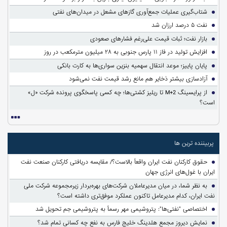
شتاب‌گیری عملیات جمع‌آوری گازهای مشعل در میدان‌های نفتی
نفت ۵ درصد ارزان شد
بازار نفت؛ ثبات قیمت علی‌رغم فشارهای صعودی
افزایش تولید در فاز ۱۱ پارس جنوبی به ۲۸ میلیون مترمکعب در روز
پایان پاییز؛ موعد انتقال سهمیه بنزین سواری‌ها به کارت بانکی
آزادسازی بیشتر ذخایر هم مانع رشد قیمت نفت نمی‌شود
از پرایسینگ M+2 تا ریلیز کشتی‌ها؛ چه کسی پاسخگوی پرونده شرکت «ل»
است؟
پربیننده ترین ها
حقوق کارکنان نفت ایران واقعاً بالاست؟/ مقایسه دریافتی کارکنان صنعت نفت
ایران با غول‌های انرژی جهان
به نظر شما، در میان مدیرعاملان شرکت‌های بهره‌بردار زیرمجموعه شرکت ملی
نفت ایران، کدام مدیرعامل تاکنون عملکرد موفق‌تری داشته است؟
اختصاصی "نفتی‌ها": پتروشیمی مهر رسماً به پتروشیمی جم تحویل شد
نمایش دیروز مجمع هلدینگ خلیج فارس به نفع چه کسانی تمام شد؟