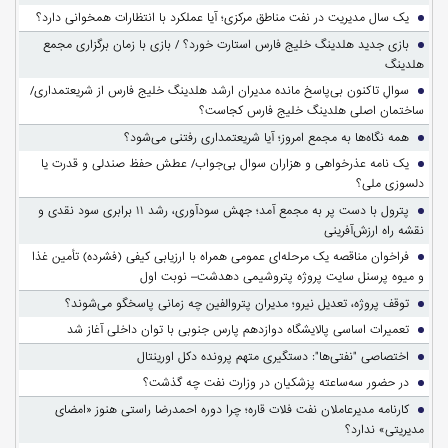
یک سال مدیریت در نفت مناطق مرکزی؛ آیا عملکرد با انتظارات همخوانی دارد؟
بازی جدید هلدینگ خلیج فارس استارت خورد؟ / بازی با زمان برگزاری مجمع
هلدینگ
سوالِ تاکنون بی‌پاسخ مانده مدیران ارشد هلدینگ خلیج فارس از شریعتمداری/
ساختمان اصلی هلدینگ خلیج فارس کجاست؟
همه نگاه‌ها به مجمع امروز؛ آیا شریعتمداری رفتنی می‌شود؟
یک نامه عذرخواهی و هزاران سوال بی‌جواب/ عطش حفظ صندلی و قدرت یا
دلسوزی ملی؟
پترول با دست پر به مجمع آمد؛ جهش سودآوری، رشد ۱۱ برابری سود نقدی و
نقشه راه ارزش‌آفرینی
فراخوان مناقصه یک مرحله‌ای عمومی همراه با ارزیابی کیفی (فشرده) تأمین غذا
و میوه پرسنل سایت پروژه پتروشیمی دهدشت– نوبت اول
توقف پروژه، تعدیل نیرو؛ مدیران پتروالفین چه زمانی پاسخگو می‌شوند؟
تعمیرات اساسی پالایشگاه دوازدهم پارس جنوبی با توان داخلی آغاز شد
اختصاصی "نفتی‌ها": دستگیری متهم پرونده دکل اورینتال
در حضور سه‌ساعته پزشکیان در وزارت نفت چه گذشت؟
کارنامه مدیرعاملان نفت فلات قاره؛ چرا دوره احمدرضا راستی هنوز «امضای
مدیریتی» ندارد؟