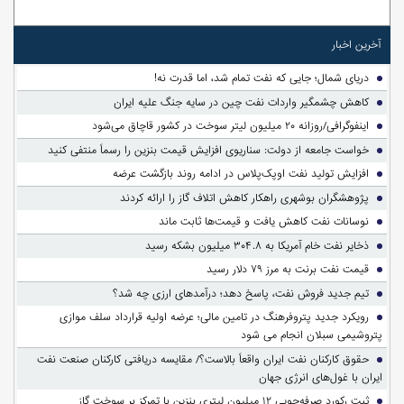
آخرین اخبار
دریای شمال؛ جایی که نفت تمام شد، اما قدرت نه!
کاهش چشمگیر واردات نفت چین در سایه جنگ علیه ایران
اینفوگرافی/روزانه ۲۰ میلیون لیتر سوخت در کشور قاچاق می‌شود
خواست جامعه از دولت: سناریوی افزایش قیمت بنزین را رسماً منتفی کنید
افزایش تولید نفت اوپک‌پلاس در ادامه روند بازگشت عرضه
پژوهشگران بوشهری راهکار کاهش اتلاف گاز را ارائه کردند
نوسانات نفت کاهش یافت و قیمت‌ها ثابت ماند
ذخایر نفت خام آمریکا به ۳۰۴.۸ میلیون بشکه رسید
قیمت نفت برنت به مرز ۷۹ دلار رسید
تیم جدید فروش نفت، پاسخ دهد؛ درآمدهای ارزی چه شد؟
رویکرد جدید پتروفرهنگ در تامین مالی؛ عرضه اولیه قرارداد سلف موازی
پتروشیمی سبلان انجام می شود
حقوق کارکنان نفت ایران واقعاً بالاست؟/ مقایسه دریافتی کارکنان صنعت نفت
ایران با غول‌های انرژی جهان
ثبت رکورد صرفه‌جویی ۱۲ میلیون لیتری بنزین با تمرکز بر سوخت گاز