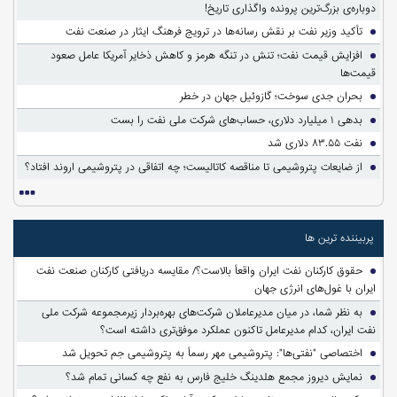
دوباره‌ی بزرگ‌ترین پرونده واگذاری تاریخ!
تأکید وزیر نفت بر نقش رسانه‌ها در ترویج فرهنگ ایثار در صنعت نفت
افزایش قیمت نفت؛ تنش در تنگه هرمز و کاهش ذخایر آمریکا عامل صعود
قیمت‌ها
بحران جدی سوخت؛ گازوئیل جهان در خطر
بدهی ۱ میلیارد دلاری، حساب‌های شرکت ملی نفت را بست
نفت ۸۳.۵۵ دلاری شد
از ضایعات پتروشیمی تا مناقصه کاتالیست؛ چه اتفاقی در پتروشیمی اروند افتاد؟
پربیننده ترین ها
حقوق کارکنان نفت ایران واقعاً بالاست؟/ مقایسه دریافتی کارکنان صنعت نفت
ایران با غول‌های انرژی جهان
به نظر شما، در میان مدیرعاملان شرکت‌های بهره‌بردار زیرمجموعه شرکت ملی
نفت ایران، کدام مدیرعامل تاکنون عملکرد موفق‌تری داشته است؟
اختصاصی "نفتی‌ها": پتروشیمی مهر رسماً به پتروشیمی جم تحویل شد
نمایش دیروز مجمع هلدینگ خلیج فارس به نفع چه کسانی تمام شد؟