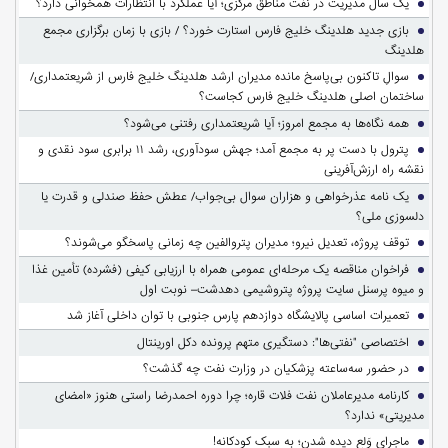
یک سال مدیریت در نفت مناطق مرکزی؛ آیا عملکرد با انتظارات همخوانی دارد؟
بازی جدید هلدینگ خلیج فارس استارت خورد؟ / بازی با زمان برگزاری مجمع
هلدینگ
سوالِ تاکنون بی‌پاسخ مانده مدیران ارشد هلدینگ خلیج فارس از شریعتمداری/
ساختمان اصلی هلدینگ خلیج فارس کجاست؟
همه نگاه‌ها به مجمع امروز؛ آیا شریعتمداری رفتنی می‌شود؟
پترول با دست پر به مجمع آمد؛ جهش سودآوری، رشد ۱۱ برابری سود نقدی و
نقشه راه ارزش‌آفرینی
یک نامه عذرخواهی و هزاران سوال بی‌جواب/ عطش حفظ صندلی و قدرت یا
دلسوزی ملی؟
توقف پروژه، تعدیل نیرو؛ مدیران پتروالفین چه زمانی پاسخگو می‌شوند؟
فراخوان مناقصه یک مرحله‌ای عمومی همراه با ارزیابی کیفی (فشرده) تأمین غذا
و میوه پرسنل سایت پروژه پتروشیمی دهدشت– نوبت اول
تعمیرات اساسی پالایشگاه دوازدهم پارس جنوبی با توان داخلی آغاز شد
اختصاصی "نفتی‌ها": دستگیری متهم پرونده دکل اورینتال
در حضور سه‌ساعته پزشکیان در وزارت نفت چه گذشت؟
کارنامه مدیرعاملان نفت فلات قاره؛ چرا دوره احمدرضا راستی هنوز «امضای
مدیریتی» ندارد؟
ماجرای وَلع دیده شدن؛ به سبک کودکانه!