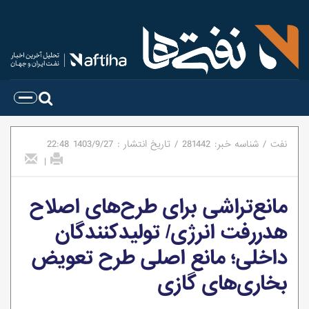
نفت
/
شناسه خبر:
281442
/
تاریخ انتشار :
1403/9/27
22:48
|
مانع‌تراشی برای طرح‌های اصلاح
هدررفت انرژی/ تولیدکنندگان
داخلی؛ مانع اصلی طرح تعویض
بخاری‌های گازی