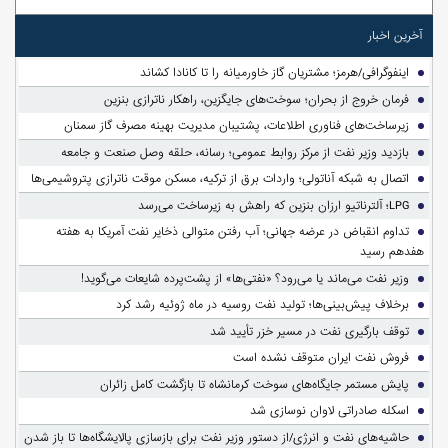
آخرین اخبار
اینفوگرافی/هرمز؛ مشتریان گاز خاورمیانه را تا کانادا کشاند
فرمان خروج از بحران؛ سوخت‌های جایگزین، راهکار ناترازی بنزین
زیرساخت‌های فناوری اطلاعات، پشتیبان مدیریت بهینه مصرف گاز سمنان
بازدید وزیر نفت از مرکز روابط عمومی؛ رسانه، حلقه وصل صنعت و جامعه
اتصال به شبکه آناتولی؛ واردات برق از ترکیه، مسکن موقت ناترازی پتروشیمی‌ها
LPG؛ آلترناتیو ارزان بنزین که راهش به زیرساخت می‌رسد
تداوم انقباض در عرضه جهانی؛ آب رفتن متوالی ذخایر نفت آمریکا به هفته
هفدهم رسید
وزیر نفت می‌ماند یا می‌رود؟ «نفتی‌ها» از پشت‌پرده شایعات می‌گوید!
برخلاف پیش‌بینی‌ها؛ تولید نفت روسیه در ماه ژوئیه رشد کرد
توقف بارگیری نفت در مسیر خزر تأیید شد
فروش نفت ایران متوقف نشده است
پایش مستمر جایگاه‌های سوخت کرمانشاه تا بازگشت کامل زائران
اسکله صادراتی لاوان نوسازی شد
حاشیه‌های نفت و انرژی/از دستور وزیر نفت برای بازسازی پالایشگاه‌ها تا باز شدن