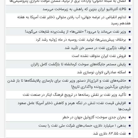
اتصال به شبکه آناتولی؛ واردات برق از ترکیه، مسکن موقت ناترازی پتروشیمی‌ها
LPG؛ آلترناتیو ارزان بنزین که راهش به زیرساخت می‌رسد
تداوم انقباض در عرضه جهانی؛ آب رفتن متوالی ذخایر نفت آمریکا به هفته
هفدهم رسید
وزیر نفت می‌ماند یا می‌رود؟ «نفتی‌ها» از پشت‌پرده شایعات می‌گوید!
برخلاف پیش‌بینی‌ها؛ تولید نفت روسیه در ماه ژوئیه رشد کرد
توقف بارگیری نفت در مسیر خزر تأیید شد
فروش نفت ایران متوقف نشده است
پایش مستمر جایگاه‌های سوخت کرمانشاه تا بازگشت کامل زائران
اسکله صادراتی لاوان نوسازی شد
حاشیه‌های نفت و انرژی/از دستور وزیر نفت برای بازسازی پالایشگاه‌ها تا باز شدن
دوباره‌ی بزرگ‌ترین پرونده واگذاری تاریخ!
تأکید وزیر نفت بر نقش رسانه‌ها در ترویج فرهنگ ایثار در صنعت نفت
افزایش قیمت نفت؛ تنش در تنگه هرمز و کاهش ذخایر آمریکا عامل صعود
قیمت‌ها
بحران جدی سوخت؛ گازوئیل جهان در خطر
بدهی ۱ میلیارد دلاری، حساب‌های شرکت ملی نفت را بست
نفت ۸۳.۵۵ دلاری شد