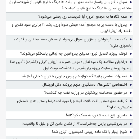
سوالِ تاکنون بی‌پاسخ مانده مدیران ارشد هلدینگ خلیج فارس از شریعتمداری/
ساختمان اصلی هلدینگ خلیج فارس کجاست؟
همه نگاه‌ها به مجمع امروز؛ آیا شریعتمداری رفتنی می‌شود؟
پترول با دست پر به مجمع آمد؛ جهش سودآوری، رشد ۱۱ برابری سود نقدی و
نقشه راه ارزش‌آفرینی
یک نامه عذرخواهی و هزاران سوال بی‌جواب/ عطش حفظ صندلی و قدرت یا
دلسوزی ملی؟
توقف پروژه، تعدیل نیرو؛ مدیران پتروالفین چه زمانی پاسخگو می‌شوند؟
فراخوان مناقصه یک مرحله‌ای عمومی همراه با ارزیابی کیفی (فشرده) تأمین غذا
و میوه پرسنل سایت پروژه پتروشیمی دهدشت– نوبت اول
تعمیرات اساسی پالایشگاه دوازدهم پارس جنوبی با توان داخلی آغاز شد
اختصاصی "نفتی‌ها": دستگیری متهم پرونده دکل اورینتال
در حضور سه‌ساعته پزشکیان در وزارت نفت چه گذشت؟
کارنامه مدیرعاملان نفت فلات قاره؛ چرا دوره احمدرضا راستی هنوز «امضای
مدیریتی» ندارد؟
ماجرای وَلع دیده شدن؛ به سبک کودکانه!
در پتروشیمی پارس چه‌خبراست؟/ از نشان دادن گل و بلبل تا واقعیت!
شیخ اینبار با تک ماده رییس کمیسیون انرژی شد!