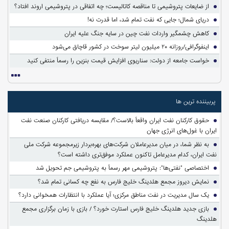
از ضایعات پتروشیمی تا مناقصه کاتالیست؛ چه اتفاقی در پتروشیمی اروند افتاد؟
دریای شمال؛ جایی که نفت تمام شد، اما قدرت نه!
کاهش چشمگیر واردات نفت چین در سایه جنگ علیه ایران
اینفوگرافی/روزانه ۲۰ میلیون لیتر سوخت در کشور قاچاق می‌شود
خواست جامعه از دولت: سناریوی افزایش قیمت بنزین را رسماً منتفی کنید
پربیننده ترین ها
حقوق کارکنان نفت ایران واقعاً بالاست؟/ مقایسه دریافتی کارکنان صنعت نفت
ایران با غول‌های انرژی جهان
به نظر شما، در میان مدیرعاملان شرکت‌های بهره‌بردار زیرمجموعه شرکت ملی
نفت ایران، کدام مدیرعامل تاکنون عملکرد موفق‌تری داشته است؟
اختصاصی "نفتی‌ها": پتروشیمی مهر رسماً به پتروشیمی جم تحویل شد
نمایش دیروز مجمع هلدینگ خلیج فارس به نفع چه کسانی تمام شد؟
یک سال مدیریت در نفت مناطق مرکزی؛ آیا عملکرد با انتظارات همخوانی دارد؟
بازی جدید هلدینگ خلیج فارس استارت خورد؟ / بازی با زمان برگزاری مجمع
هلدینگ