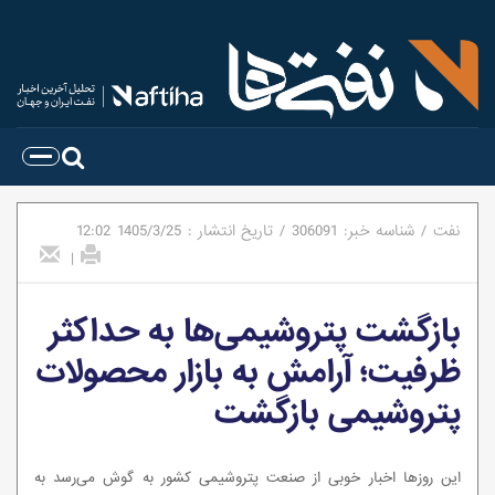
نفت
/
شناسه خبر:
306091
/
تاریخ انتشار :
1405/3/25
12:02
|
بازگشت پتروشیمی‌ها به حداکثر
ظرفیت؛ آرامش به بازار محصولات
پتروشیمی بازگشت
این روزها اخبار خوبی از صنعت پتروشیمی کشور به گوش می‌رسد به